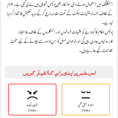
اسمگلنگ میں استعمال ہونے والی موٹرکار بھی پولیس تحویل میں لے لی گئی ہے۔ ملزم
کے خلاف انسدادِ منشیات ایکٹ کے تحت مقدمہ درج کر کے مزید تفتیش کا آغاز کر دیا
گیا ہے۔
پولیس حکام کا کہنا ہے کہ منشیات فروشوں اور اسمگلروں کے خلاف بلا امتیاز
کارروائیاں جاری رہیں گی اور نوجوان نسل کو اس ناسور سے بچانے کے لیے سخت
اقدامات کیے جا رہے ہیں۔
اس خبر پر اپنی رائے کا اظہار کریں
بہتر ہو سکتی تھی
سخت نا پسند
0 Votes
0 Votes