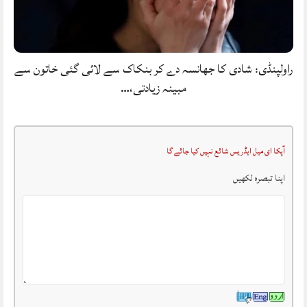
راولپنڈی: شادی کا جھانسہ دے کر بنکاک سے لائی گئی خاتون سے
مبینہ زیادتی،…
آپکا ای میل ایڈریس شائع نہیں کیا جائے گا
اپنا تبصرہ لکھیں