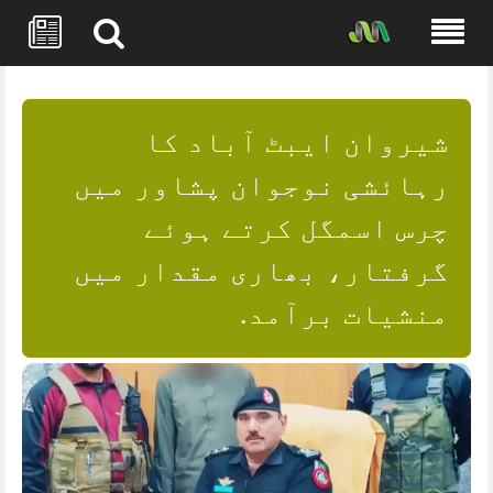
Skip
to
content
شیروان ایبٹ آباد کا
رہائشی نوجوان پشاور میں
چرس اسمگل کرتے ہوئے
گرفتار، بھاری مقدار میں
منشیات برآمد.