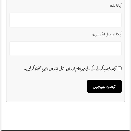
آپکا نام
*
آپکا ای میل ایڈریس
*
آئیندہ تبصرہ کرنے کے لیے میرا نام اور ای-میل ایڈریس وغیرہ محفوظ کر لیں۔