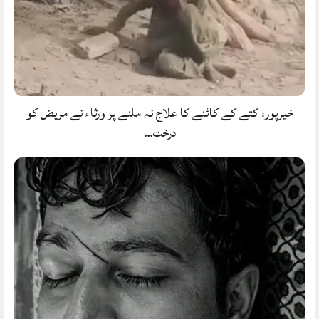
خیرپور: کتے کے کاٹنے کا علاج نہ ملنے پر ورثاء نے مریض کو
درخت…