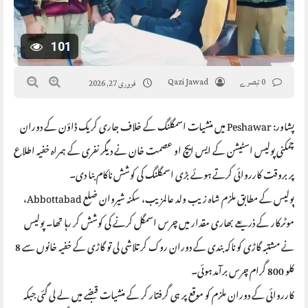
101
0 تبصرے
Qazi Jawad
فروری 27, 2026
پشاور: Peshawar میں منشیات اسمگلنگ کے خلاف جاری کریک ڈاؤن کے دوران
چمکنی پولیس اسٹیشن کے ایس ایچ او عصمت خان نے دیگر نفری کے ہمراہ خفیہ اطلاع
پر بروقت کارروائی کرتے ہوئے بڑی اسمگلنگ کی کوشش ناکام بنا دی۔
پولیس کے مطابق ملزم شاہ زیب ولد عالمزیب، سکنہ شیروان ضلع Abbottabad،
موٹرکار کے ذریعے بھاری مقدار میں چرس اسمگل کرنے کی کوشش کر رہا تھا۔ پولیس
نے مشتبہ گاڑی کو ناکہ بندی کے دوران روک کر تلاشی لی تو گاڑی کے خفیہ خانوں سے 8
کلو 800 گرام چرس برآمد ہوئی۔
کارروائی کے دوران ملزم کو موقع پر ہی گرفتار کر کے منشیات قبضے میں لے لی گئی جبکہ