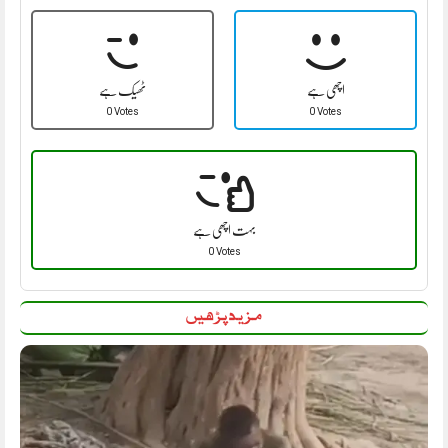
اچھی ہے
ٹھیک ہے
0 Votes
0 Votes
بہت اچھی ہے
0 Votes
مزید پڑھیں