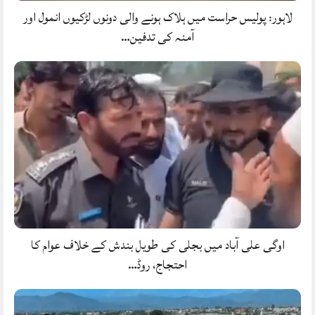
لاہور: پولیس حراست میں ہلاک ہونے والی دونوں لڑکیوں انمول اور
آمنہ کی تدفین…
اوگی علی آباد میں بجلی کی طویل بندش کے خلاف عوام کا
احتجاج، روڈ…