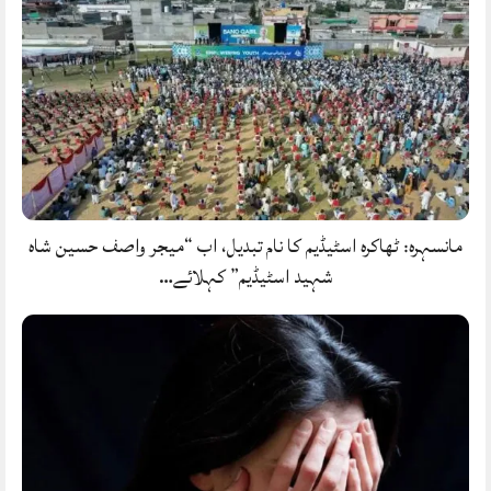
مانسہرہ: ٹھاکرہ اسٹیڈیم کا نام تبدیل، اب “میجر واصف حسین شاہ
شہید اسٹیڈیم” کہلائے…