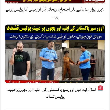
لاہور ایوانِ عدل کے باہر احتجاج، ریحانہ ڈار اور بیٹی کا پولیس رویے
پر…
اسلام آباد میں اوورسیز پاکستانی کی اہلیہ اور بچوں پر مبینہ
پولیس تشدد.