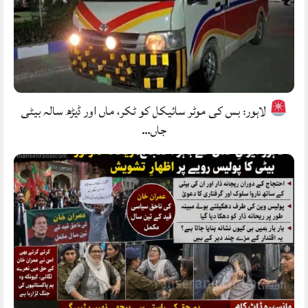
لاہور: بس کی موٹر سائیکل کو ٹکر، ماں اور ڈیڑھ سالہ بیٹی
جاں…