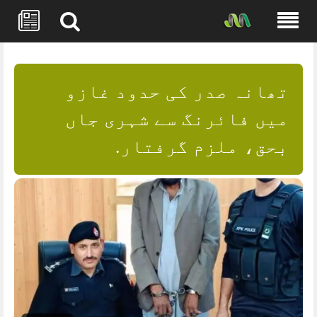
Skip
to
content
تھانہ صدر کی حدود غازو
میں فائرنگ سے شہری جاں
بحق، ملزم گرفتار.