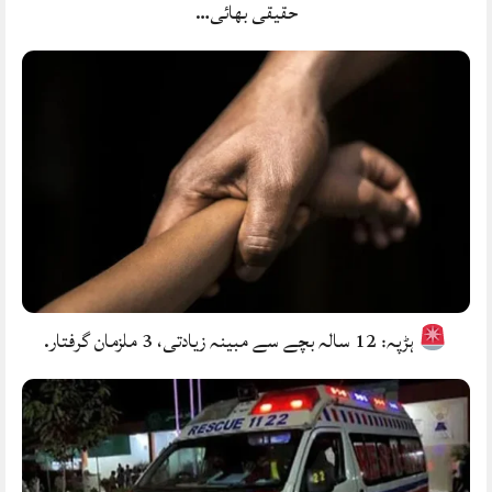
حقیقی بھائی…
ہڑپہ: 12 سالہ بچے سے مبینہ زیادتی، 3 ملزمان گرفتار.