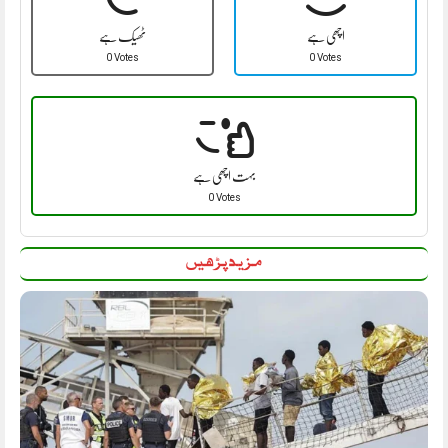
اچھی ہے
ٹھیک ہے
0 Votes
0 Votes
بہت اچھی ہے
0 Votes
مزید پڑھیں