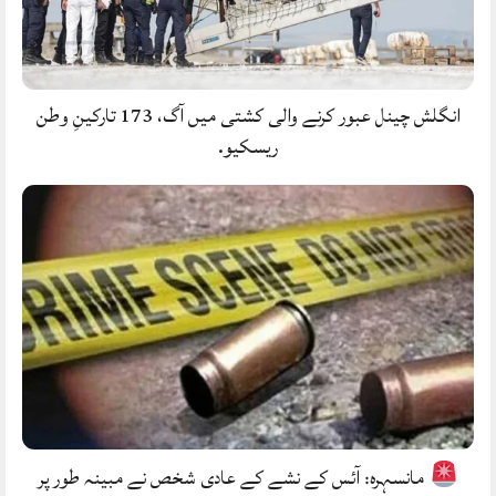
انگلش چینل عبور کرنے والی کشتی میں آگ، 173 تارکینِ وطن
ریسکیو.
مانسہرہ: آئس کے نشے کے عادی شخص نے مبینہ طور پر