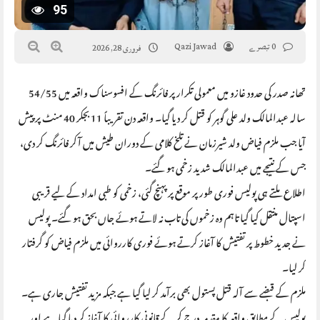
95
0 تبصرے
Qazi Jawad
فروری 28, 2026
تھانہ صدر کی حدود غازو میں معمولی تکرار پر فائرنگ کے افسوسناک واقعہ میں 54/55
سالہ عبدالمالک ولد علی گوہر کو قتل کر دیا گیا۔ واقعہ دن تقریباً 11 بجکر 40 منٹ پر پیش
آیا جب ملزم فیاض ولد شیرزمان نے تلخ کلامی کے دوران طیش میں آکر فائرنگ کر دی،
جس کے نتیجے میں عبدالمالک شدید زخمی ہو گئے۔
اطلاع ملتے ہی پولیس فوری طور پر موقع پر پہنچ گئی، زخمی کو طبی امداد کے لیے قریبی
اسپتال منتقل کیا گیا تاہم وہ زخموں کی تاب نہ لاتے ہوئے جاں بحق ہو گئے۔ پولیس
نے جدید خطوط پر تفتیش کا آغاز کرتے ہوئے فوری کارروائی میں ملزم فیاض کو گرفتار
کر لیا۔
ملزم کے قبضے سے آلہ قتل پستول بھی برآمد کر لیا گیا ہے جبکہ مزید تفتیش جاری ہے۔
پولیس کے مطابق واقعہ کا مقدمہ درج کر کے قانونی کارروائی کا آغاز کر دیا گیا ہے اور