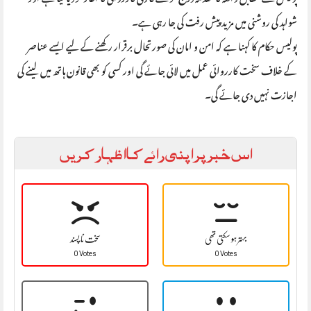
شواہد کی روشنی میں مزید پیش رفت کی جا رہی ہے۔
پولیس حکام کا کہنا ہے کہ امن و امان کی صورتحال برقرار رکھنے کے لیے ایسے عناصر
کے خلاف سخت کارروائی عمل میں لائی جائے گی اور کسی کو بھی قانون ہاتھ میں لینے کی
اجازت نہیں دی جائے گی۔
اس خبر پر اپنی رائے کا اظہار کریں
بہتر ہو سکتی تھی
سخت نا پسند
0 Votes
0 Votes