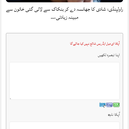
راولپنڈی: شادی کا جھانسہ دے کر بنکاک سے لائی گئی خاتون سے
مبینہ زیادتی،…
آپکا ای میل ایڈریس شائع نہیں کیا جائے گا
اپنا تبصرہ لکھیں
آپکا نام
*