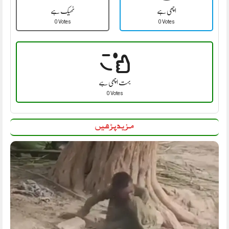
اچھی ہے
ٹھیک ہے
0 Votes
0 Votes
بہت اچھی ہے
0 Votes
مزید پڑھیں