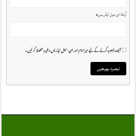
آپکا ای میل ایڈریس
*
آئیندہ تبصرہ کرنے کے لیے میرا نام اور ای-میل ایڈریس وغیرہ محفوظ کر لیں۔