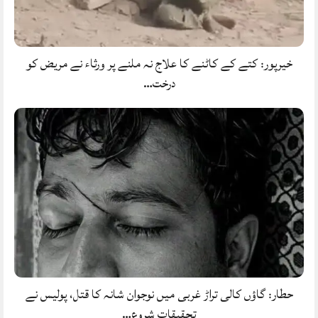
خیرپور: کتے کے کاٹنے کا علاج نہ ملنے پر ورثاء نے مریض کو
درخت…
حطار: گاؤں کالی تراڑ غربی میں نوجوان شانہ کا قتل، پولیس نے
تحقیقات شروع…