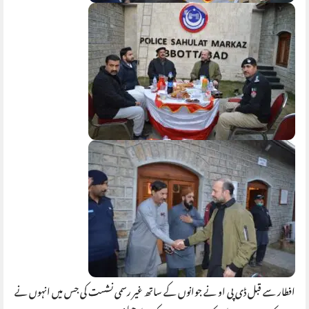
افطار سے قبل ڈی پی او نے جوانوں کے ساتھ غیر رسمی نشست کی جس میں انہوں نے