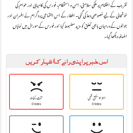
تقریب کے اختتام پر ملکی سلامتی، امن و استحکام، فورس کی کامیابی اور عوام کی
خوشحالی کے لیے خصوصی دعا کی گئی۔ افطار کے اس اجتماعی پروگرام نے افسران اور
جوانوں کے درمیان باہمی تعلق کو مزید مضبوط کیا اور فورس کے مورال میں نمایاں
اضافہ دیکھا گیا۔
اس خبر پر اپنی رائے کا اظہار کریں
بہتر ہو سکتی تھی
سخت نا پسند
0 Votes
0 Votes