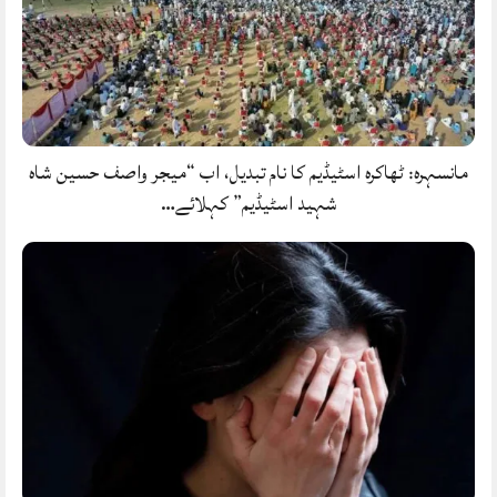
مانسہرہ: ٹھاکرہ اسٹیڈیم کا نام تبدیل، اب “میجر واصف حسین شاہ
شہید اسٹیڈیم” کہلائے…