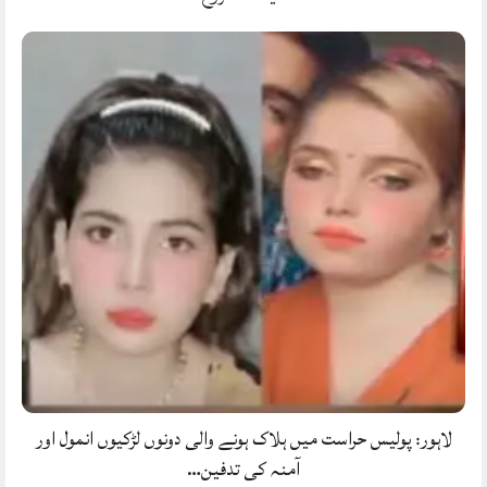
لاہور: پولیس حراست میں ہلاک ہونے والی دونوں لڑکیوں انمول اور
آمنہ کی تدفین…