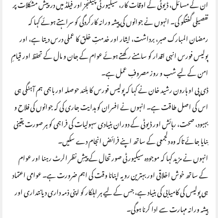
ان کے مسائل، ڈیوٹی کے اوقات کار، سیکیورٹی چیلنجز اور فیلڈ میں درپیش مشکلات پر
تفصیلی گفتگو کی۔ انہوں نے جوانوں کی پیشہ ورانہ کارکردگی کو سراہتے ہوئے کہا کہ
رمضان المبارک صبر، برداشت، ایثار اور خدمتِ خلق کا عملی درس دیتا ہے، اور
پولیس فورس انہی اقدار کو سامنے رکھتے ہوئے عوام کے جان و مال کے تحفظ اور قیامِ
امن کے لیے شب و روز مصروفِ عمل ہے۔
ڈی پی او ہارون رشید خان نے کہا کہ پولیس فورس کا بلند حوصلہ اور باہمی ہم آہنگی ہی
اس کی اصل طاقت ہے۔ انہوں نے افسران کو ہدایت جاری کی کہ جوانوں کی فلاح و
بہبود، صحت، رہائش اور ڈیوٹی کے دوران بنیادی سہولیات کی فراہمی کو ہر صورت یقینی
بنایا جائے تاکہ وہ دلجمعی کے ساتھ اپنے فرائض انجام دے سکیں۔
انہوں نے مزید کہا کہ موجودہ سیکیورٹی صورتحال کے پیشِ نظر الرٹ رہنا اور عوام
کے ساتھ خوش اخلاقی اور بہترین رویہ اپنانا وقت کی اہم ضرورت ہے۔ عوامی اعتماد
ہی پولیس کی کامیابی کی بنیاد ہے، جس کے لیے ہر اہلکار کو اپنی ذمہ داری دیانتداری اور
پیشہ ورانہ مہارت سے ادا کرنا ہوگی۔