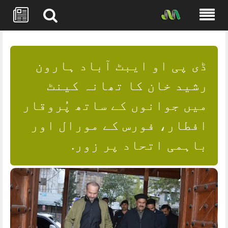
Skip
to
content
ڈی پی او ایبٹ آباد ہارون
رشید خان کا تھانہ کینٹ
میں جوانوں کے ساتھ پُروقار
افطار، فورس کے مورال اور
باہمی اتحاد پر زور.