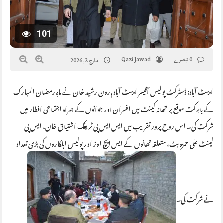
101
0 تبصرے
Qazi Jawad
مارچ 2, 2026
ایبٹ آباد: ڈسٹرکٹ پولیس آفیسر ایبٹ آباد ہارون رشید خان نے ماہِ رمضان المبارک
کے بابرکت موقع پر تھانہ کینٹ میں افسران اور جوانوں کے ہمراہ اجتماعی افطار میں
شرکت کی۔ اس روح پرور تقریب میں ایس ایس پی ٹریفک اشتیاق خان، ایس پی
کینٹ علی حمزہ بٹ، متعلقہ تھانوں کے ایس ایچ اوز اور پولیس اہلکاروں کی بڑی تعداد
نے شرکت کی۔