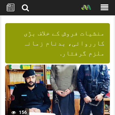
Skip
to
content
منشیات فروش کے خلاف بڑی
کارروائی، بدنام زمانہ
ملزم گرفتار.
156