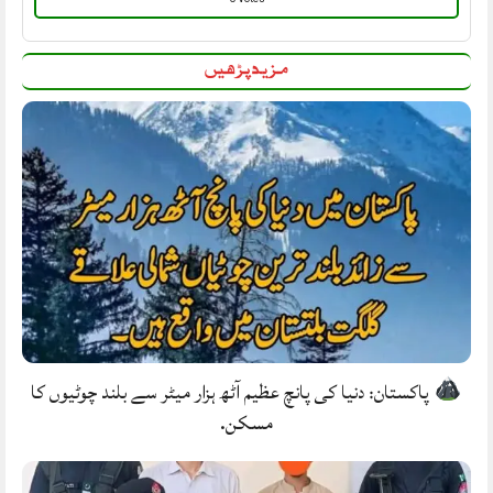
مزید پڑھیں
پاکستان: دنیا کی پانچ عظیم آٹھ ہزار میٹر سے بلند چوٹیوں کا
مسکن.