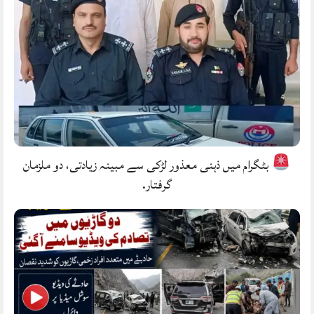
بٹگرام میں ذہنی معذور لڑکی سے مبینہ زیادتی، دو ملزمان
گرفتار.