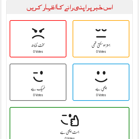
اس خبر پر اپنی رائے کا اظہار کریں
بہتر ہو سکتی تھی
سخت نا پسند
0 Votes
0 Votes
اچھی ہے
ٹھیک ہے
0 Votes
0 Votes
بہت اچھی ہے
0 Votes