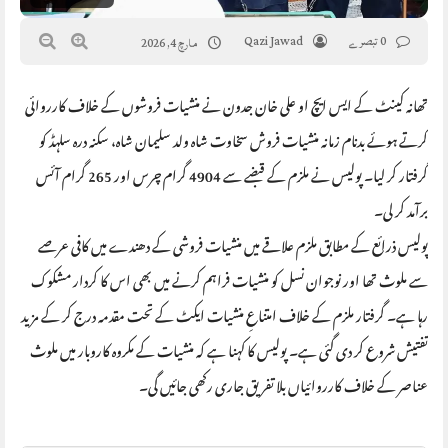
0 تبصرے
Qazi Jawad
مارچ 4, 2026
تھانہ کینٹ کے ایس ایچ او علی خان جدون نے منشیات فروشوں کے خلاف کارروائی
کرتے ہوئے بدنام زمانہ منشیات فروش سخاوت شاہ ولد سلیمان شاہ، سکنہ درہ سلہڈ کو
گرفتار کر لیا۔ پولیس نے ملزم کے قبضے سے 4904 گرام چرس اور 265 گرام آئس
برآمد کر لی۔
پولیس ذرائع کے مطابق ملزم علاقے میں منشیات فروشی کے دھندے میں کافی عرصے
سے ملوث تھا اور نوجوان نسل کو منشیات فراہم کرنے میں بھی اس کا کردار مشکوک
رہا ہے۔ گرفتار ملزم کے خلاف امتناعِ منشیات ایکٹ کے تحت مقدمہ درج کر کے مزید
تفتیش شروع کر دی گئی ہے۔ پولیس کا کہنا ہے کہ منشیات کے مکروہ کاروبار میں ملوث
عناصر کے خلاف کارروائیاں بلا تفریق جاری رکھی جائیں گی۔