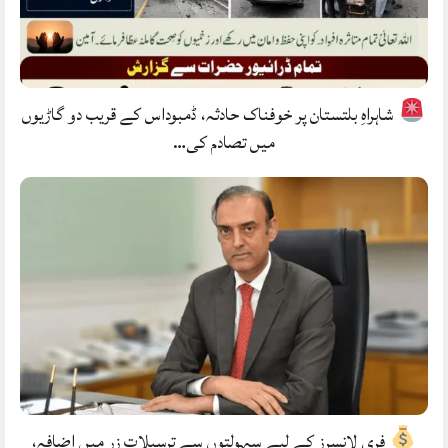
شاہراہِ بلتستان پر خوفناک حادثہ، ڈمبوداس کے قریب دو گاڑیوں
میں تصادم کی…
فری لانسرز کے لیے سہولتوں سے ترسیلاتِ زر میں اضافہ،