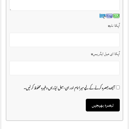
آپکا نام
*
آپکا ای میل ایڈریس
*
آئیندہ تبصرہ کرنے کے لیے میرا نام اور ای-میل ایڈریس وغیرہ محفوظ کر لیں۔