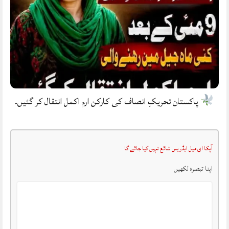
پاکستان تحریکِ انصاف کی کارکن ارم اکمل انتقال کر گئیں.
آپکا ای میل ایڈریس شائع نہیں کیا جائے گا
اپنا تبصرہ لکھیں