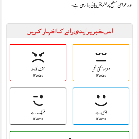
اور عوامی سطح پر تشویش پائی جا رہی ہے۔
اس خبر پر اپنی رائے کا اظہار کریں
بہتر ہو سکتی تھی
سخت نا پسند
0 Votes
0 Votes
اچھی ہے
ٹھیک ہے
0 Votes
0 Votes