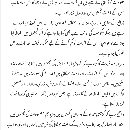
حکومت کو توانائی کے شعبے میں مالی خسارے اور سبسڈی کے بوجھ کا بھی سامنا ہے
جس کے باعث قیمتوں میں رد و بدل زیر غور ہے۔
ذرائع کے مطابق وزارتِ خزانہ اور متعلقہ اقتصادی ادارے اس تجویز کا جائزہ لے
رہے ہیں، جبکہ حکومت کی جانب سے یہ بھی کہا جا رہا ہے کہ اگر قیمتوں میں اضافہ کیا
جاتا ہے تو عوام پر اس کے اثرات کو کم کرنے کے لیے ممکنہ ریلیف اقدامات پر بھی
غور کیا جا رہا ہے۔
ماہرین معاشیات کا کہنا ہے کہ اگر پیٹرول اور ڈیزل کی قیمتوں میں اتنا بڑا اضافہ نافذ ہو
جاتا ہے تو اس کے اثرات براہِ راست مہنگائی میں اضافے کی صورت میں سامنے آ
سکتے ہیں۔ خاص طور پر ٹرانسپورٹ، اشیائے خوردونوش، زرعی پیداوار اور صنعتی
لاگت میں نمایاں اضافہ ہونے کا خدشہ ہے، جس کا بوجھ بالآخر عام شہری کو برداشت
کرنا پڑ سکتا ہے۔
واضح رہے کہ گزشتہ چند ماہ کے دوران پاکستان میں پیٹرولیم مصنوعات کی قیمتوں میں
متعدد بار اضافہ کیا جا چکا ہے، جس کے باعث مہنگائی کی شرح میں نمایاں اضافہ ہوا ہے