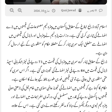
0 تبصرے
Qazi Jawad
مارچ 10, 2026
اسلام آباد: ذرائع ابلاغ کے مطابق پاکستان میں پیٹرولیم مصنوعات کی قیمتوں میں بڑے
اضافے کی تیاری کر لی گئی ہے۔ وزارتِ پٹرولیم نے پیٹرول اور ڈیزل کی قیمتوں میں
اضافے سے متعلق ایک سمری تیار کر کے متعلقہ حکام کو منظوری کے لیے ارسال کر
دی ہے۔
ذرائع کے مطابق تیار کردہ سمری میں پیٹرول کی قیمت میں 73 روپے فی لیٹر جبکہ ہائی اسپیڈ
ڈیزل کی قیمت میں 84 روپے فی لیٹر اضافے کی تجویز دی گئی ہے۔ اگر اس سمری کو
حتمی منظوری مل جاتی ہے تو نئی قیمتیں فوری طور پر نافذ کیے جانے کا امکان ہے۔
حکام کا کہنا ہے کہ قیمتوں میں اضافے کی تجویز عالمی منڈی میں خام تیل کی بڑھتی ہوئی
قیمتوں، پاکستانی روپے کی قدر میں مسلسل کمی، درآمدی اخراجات میں اضافے اور
پیٹرولیم لیوی و دیگر ٹیکسز کے دباؤ کو مدنظر رکھتے ہوئے دی گئی ہے۔ اس کے علاوہ