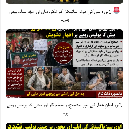
لاہور: بس کی موٹر سائیکل کو ٹکر، ماں اور ڈیڑھ سالہ بیٹی
جاں…
لاہور ایوانِ عدل کے باہر احتجاج، ریحانہ ڈار اور بیٹی کا پولیس رویے
پر…