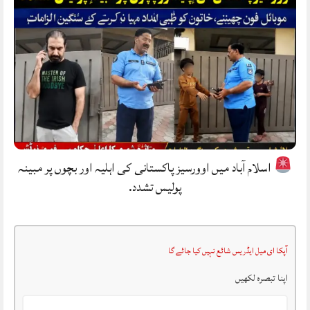
اسلام آباد میں اوورسیز پاکستانی کی اہلیہ اور بچوں پر مبینہ
پولیس تشدد.
آپکا ای میل ایڈریس شائع نہیں کیا جائے گا
اپنا تبصرہ لکھیں