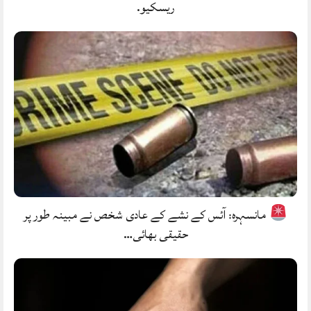
ریسکیو.
مانسہرہ: آئس کے نشے کے عادی شخص نے مبینہ طور پر
حقیقی بھائی…