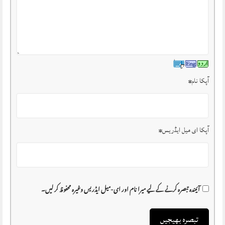
آپکا نام
*
آپکا ای میل ایڈریس
*
آئیندہ تبصرہ کرنے کے لیے میرا نام اور ای-میل ایڈریس وغیرہ محفوظ کر لیں۔