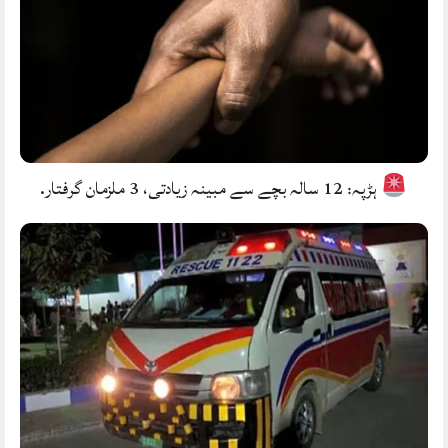
ہڑپہ: 12 سالہ بچے سے مبینہ زیادتی، 3 ملزمان گرفتار.