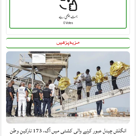
بہت اچھی ہے
0 Votes
مزید پڑھیں
انگلش چینل عبور کرنے والی کشتی میں آگ، 173 تارکینِ وطن