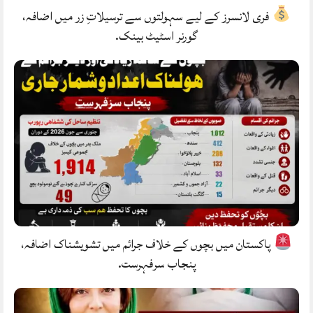
فری لانسرز کے لیے سہولتوں سے ترسیلاتِ زر میں اضافہ،
گورنر اسٹیٹ بینک.
پاکستان میں بچوں کے خلاف جرائم میں تشویشناک اضافہ،
پنجاب سرفہرست.