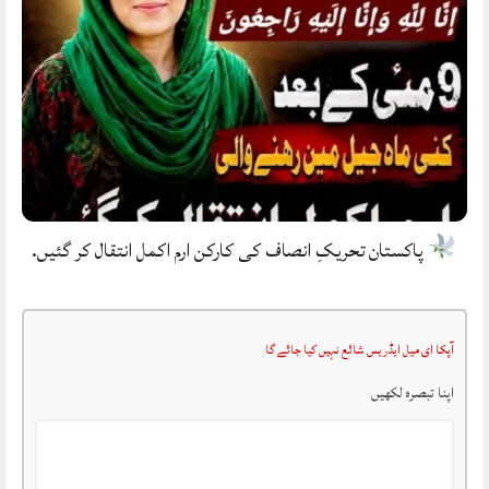
پاکستان تحریکِ انصاف کی کارکن ارم اکمل انتقال کر گئیں.
آپکا ای میل ایڈریس شائع نہیں کیا جائے گا
اپنا تبصرہ لکھیں