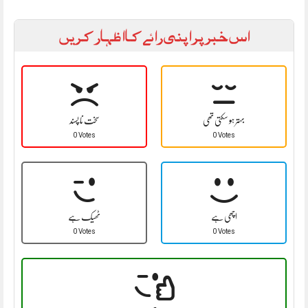
اس خبر پر اپنی رائے کا اظہار کریں
بہتر ہو سکتی تھی
سخت نا پسند
0 Votes
0 Votes
اچھی ہے
ٹھیک ہے
0 Votes
0 Votes