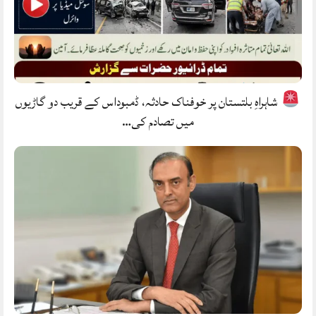
شاہراہِ بلتستان پر خوفناک حادثہ، ڈمبوداس کے قریب دو گاڑیوں
میں تصادم کی…