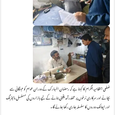
ضلعی انتظامیہ بٹگرام کا کہنا ہے کہ رمضان المبارک کے دوران عوام کو مہنگائی سے
بچانے اور سرکاری نرخوں پر عملدرآمد یقینی بنانے کے لیے بازاروں کی مسلسل مانیٹرنگ
اور اچانک دوروں کا سلسلہ جاری رکھا جائے گا۔