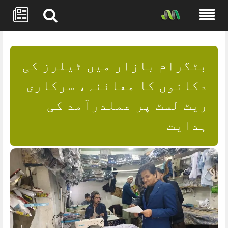
Skip
to
content
بٹگرام بازار میں ٹیلرز کی
دکانوں کا معائنہ، سرکاری
ریٹ لسٹ پر عملدرآمد کی
ہدایت