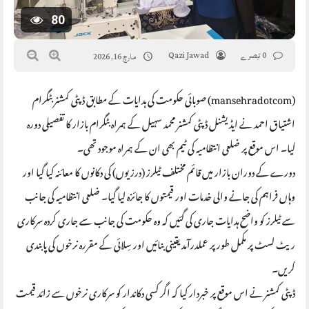
80
0 تبصرے
Qazi Jawad
مارچ 16, 2026
(mansehradotcom) صوبائی حکومت کی ہدایات کے مطابق ڈپٹی کمشنر بٹگرام
اشتیاق احمد نے ایڈیشنل ڈپٹی کمشنر محمد سہیل کے ہمراہ بٹگرام بازار کا تفصیلی دورہ
کیا۔ اس موقع پر ضلعی انتظامیہ کی ٹیم بھی ان کے ہمراہ موجود تھی۔
دورے کے دوران بازار میں قائم مختلف ٹیلرز (درزیوں) کی دکانوں کا معائنہ کیا گیا اور
وہاں فراہم کی جانے والی خدمات اور قیمتوں کا جائزہ لیا گیا۔ ضلعی انتظامیہ کی جانب
سے ٹیلرز کو واضح ہدایات جاری کی گئیں کہ وہ حکومت کی جانب سے جاری کردہ سرکاری
ریٹ لسٹ پر مکمل طور پر عملدرآمد یقینی بنائیں اور سِلائی کے مقررہ نرخوں کی پابندی
کریں۔
ڈپٹی کمشنر نے اس موقع پر خبردار کیا کہ اگر کسی دکاندار کو سرکاری نرخوں سے زائد قیمت