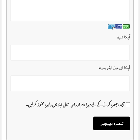
آپکا نام
*
آپکا ای میل ایڈریس
*
آئیندہ تبصرہ کرنے کے لیے میرا نام اور ای-میل ایڈریس وغیرہ محفوظ کر لیں۔