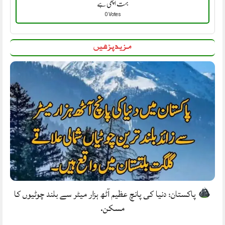
بہت اچھی ہے
0 Votes
مزید پڑھیں
پاکستان: دنیا کی پانچ عظیم آٹھ ہزار میٹر سے بلند چوٹیوں کا
مسکن.