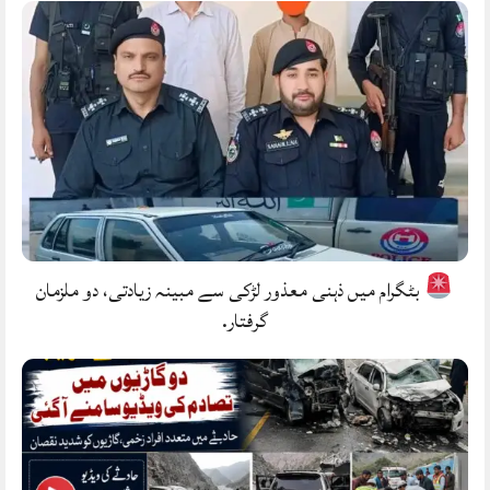
بٹگرام میں ذہنی معذور لڑکی سے مبینہ زیادتی، دو ملزمان
گرفتار.