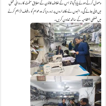
وصول کرتے ہوئے پایا گیا تو اس کے خلاف قانون کے مطابق سخت کارروائی عمل
میں لائی جائے گی۔ انہوں نے دکانداروں پر زور دیا کہ وہ عوام کو ریلیف فراہم کرنے
میں ضلعی انتظامیہ کے ساتھ تعاون کریں۔