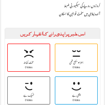
کروڑوں روپے کی سیکیورٹی ضبط
آئندہ نیلامی میں سخت قوانین کا امکان
اس خبر پر اپنی رائے کا اظہار کریں
بہتر ہو سکتی تھی
سخت نا پسند
0 Votes
0 Votes
اچھی ہے
ٹھیک ہے
0 Votes
0 Votes