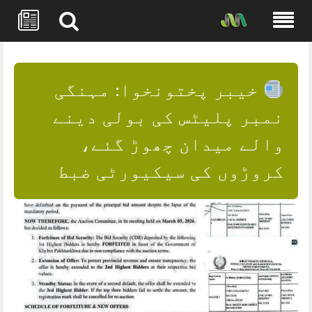
Skip
to
content
خیبر پختونخوا: مہنگی
نمبر پلیٹس کی بولی دینے
والے میدان چھوڑ گئے،
کروڑوں کی سیکیورٹی ضبط