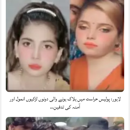
لاہور: پولیس حراست میں ہلاک ہونے والی دونوں لڑکیوں انمول اور
آمنہ کی تدفین…