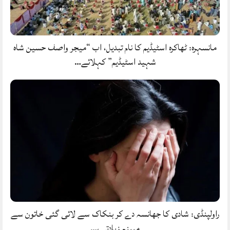
مانسہرہ: ٹھاکرہ اسٹیڈیم کا نام تبدیل، اب “میجر واصف حسین شاہ
شہید اسٹیڈیم” کہلائے…
راولپنڈی: شادی کا جھانسہ دے کر بنکاک سے لائی گئی خاتون سے
مبینہ زیادتی،…