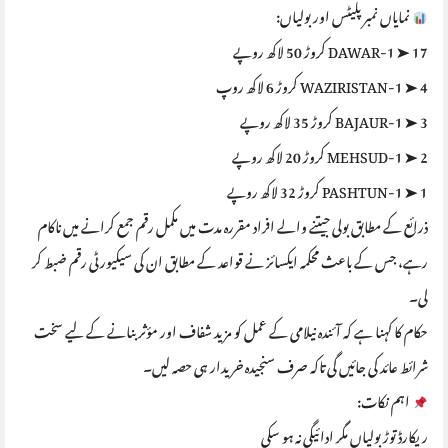
نمایاں نمبر پلیٹس اور بولیاں:
DAWAR-1 ➤ 17 کروڑ 50 لاکھ روپے
WAZIRISTAN-1 ➤ 4 کروڑ 6 لاکھ روپ
BAJAUR-1 ➤ 3 کروڑ 35 لاکھ روپے
MEHSUD-1 ➤ 2 کروڑ 20 لاکھ روپے
PASHTUN-1 ➤ 1 کروڑ 32 لاکھ روپے
ذرائع کے مطابق بولی جیتنے والے افراد مقررہ مدت میں مکمل رقم جمع کرانے میں ناکام
رہے، جس کے باعث محکمہ ایکسائز نے قواعد کے مطابق ان کی سیکیورٹی رقم ضبط کر
لی۔
حکام کا کہنا ہے کہ آئندہ نیلامی کے عمل کو مزید شفاف اور مؤثر بنانے کے لیے سخت
شرائط عائد کی جائیں گی تاکہ صرف سنجیدہ خریدار ہی حصہ لیں۔
اہم نکات:
ریکارڈ توڑ بولیاں مگر ادائیگی نہ ہو سکی