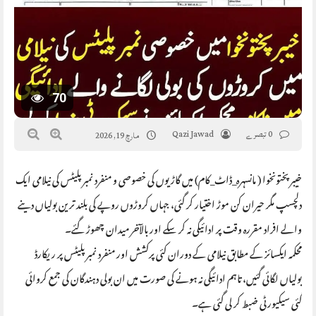
70
0 تبصرے
Qazi Jawad
مارچ 19, 2026
خیبر پختونخوا ( مانسہرہ_ڈاٹ_کام) میں گاڑیوں کی خصوصی و منفرد نمبر پلیٹس کی نیلامی ایک
دلچسپ مگر حیران کن موڑ اختیار کر گئی، جہاں کروڑوں روپے کی بلند ترین بولیاں دینے
والے افراد مقررہ وقت پر ادائیگی نہ کر سکے اور بالآخر میدان چھوڑ گئے۔
محکمہ ایکسائز کے مطابق نیلامی کے دوران کئی پرکشش اور منفرد نمبر پلیٹس پر ریکارڈ
بولیاں لگائی گئیں، تاہم ادائیگی نہ ہونے کی صورت میں ان بولی دہندگان کی جمع کروائی
گئی سیکیورٹی ضبط کر لی گئی ہے۔