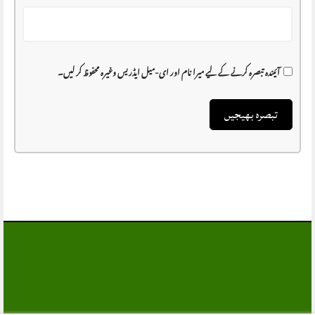
آئیندہ تبصرہ کرنے کے لیے میرا نام اور ای-میل ایڈریس وغیرہ محفوظ کر لیں۔