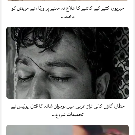
خیرپور: کتے کے کاٹنے کا علاج نہ ملنے پر ورثاء نے مریض کو
درخت…
حطار: گاؤں کالی تراڑ غربی میں نوجوان شانہ کا قتل، پولیس نے
تحقیقات شروع…