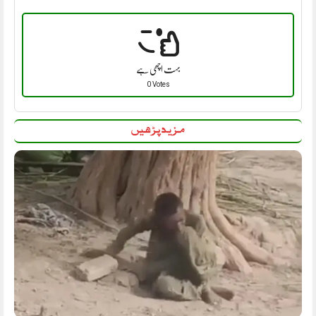
بہت اچھی ہے
0 Votes
مزید پڑھیں