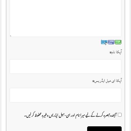
آپکا نام
*
آپکا ای میل ایڈریس
*
آئیندہ تبصرہ کرنے کے لیے میرا نام اور ای-میل ایڈریس وغیرہ محفوظ کر لیں۔