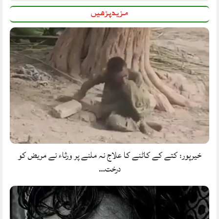
مزید پڑھیں
خیرپور: کتے کے کاٹنے کا علاج نہ ملنے پر ورثاء نے مریض کو
درخت…