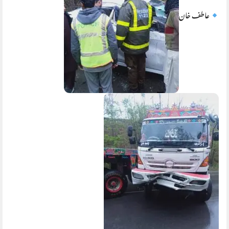
عاطف خان