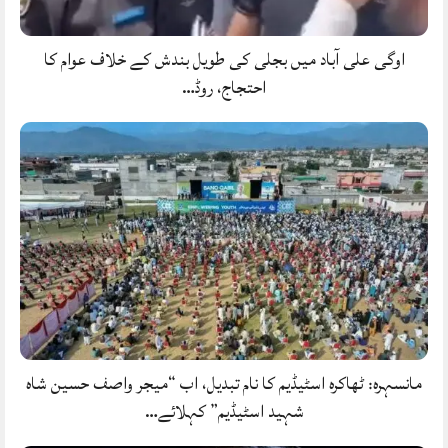
اوگی علی آباد میں بجلی کی طویل بندش کے خلاف عوام کا
احتجاج، روڈ…
مانسہرہ: ٹھاکرہ اسٹیڈیم کا نام تبدیل، اب “میجر واصف حسین شاہ
شہید اسٹیڈیم” کہلائے…