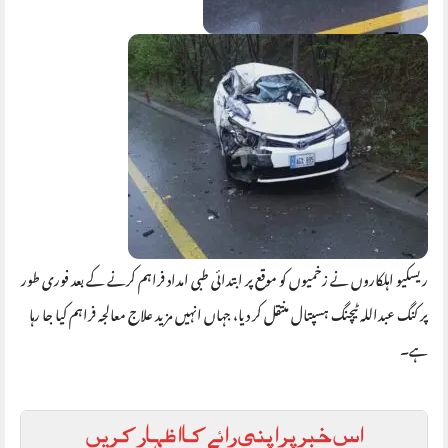
ریسکیو اہلکاروں نے زخمیوں کو موقع پر ابتدائی طبی امداد فراہم کرنے کے بعد فوری طور
پر کنگ عبداللہ ٹیچنگ ہسپتال منتقل کر دیا، جہاں انہیں مزید علاج معالجہ فراہم کیا جا رہا
ہے۔
اس خبر پر اپنی رائے کا اظہار کریں