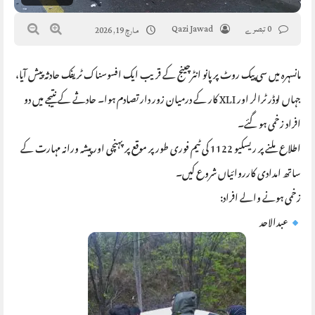
0 تبصرے
Qazi Jawad
مارچ 19, 2026
مانسہرہ میں سی پیک روٹ پر پانو انٹرچینج کے قریب ایک افسوسناک ٹریفک حادثہ پیش آیا،
جہاں لوڈر ٹرالر اور XLI کار کے درمیان زور دار تصادم ہوا۔ حادثے کے نتیجے میں دو
افراد زخمی ہو گئے۔
اطلاع ملنے پر ریسکیو 1122 کی ٹیم فوری طور پر موقع پر پہنچی اور پیشہ ورانہ مہارت کے
ساتھ امدادی کارروائیاں شروع کیں۔
زخمی ہونے والے افراد:
عبدالاحد