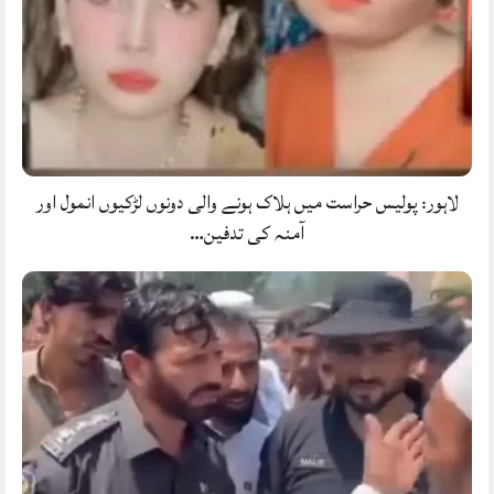
لاہور: پولیس حراست میں ہلاک ہونے والی دونوں لڑکیوں انمول اور
آمنہ کی تدفین…