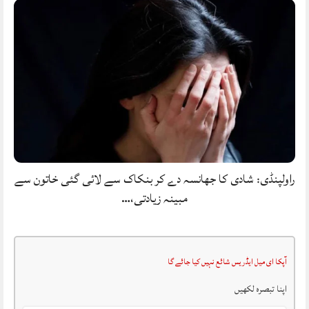
راولپنڈی: شادی کا جھانسہ دے کر بنکاک سے لائی گئی خاتون سے
مبینہ زیادتی،…
آپکا ای میل ایڈریس شائع نہیں کیا جائے گا
اپنا تبصرہ لکھیں