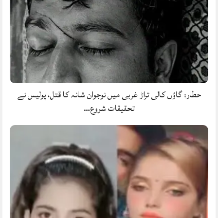
حطار: گاؤں کالی تراڑ غربی میں نوجوان شانہ کا قتل، پولیس نے
تحقیقات شروع…