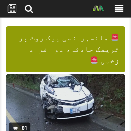
Skip
to
content
مانسہرہ: سی پیک روٹ پر
ٹریفک حادثہ، دو افراد
زخمی
81