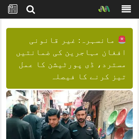
Skip
to
content
مانسہرہ: غیر قانونی
افغان مہاجرین کی ضمانتیں
مسترد، ڈی پورٹیشن کا عمل
تیز کرنے کا فیصلہ