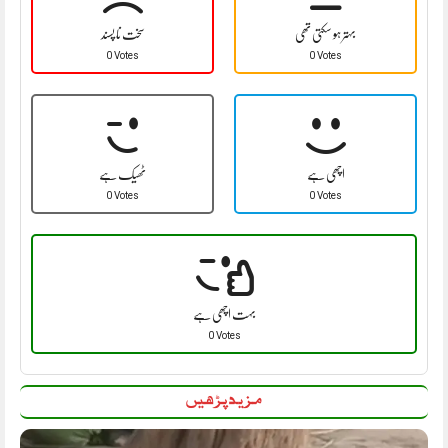
بہتر ہو سکتی تھی
سخت نا پسند
0 Votes
0 Votes
اچھی ہے
ٹھیک ہے
0 Votes
0 Votes
بہت اچھی ہے
0 Votes
مزید پڑھیں