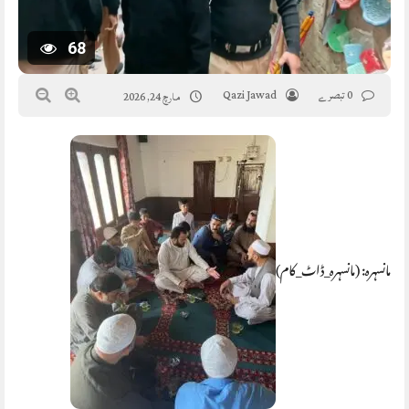
68
0 تبصرے
Qazi Jawad
مارچ 24, 2026
مانسہرہ: (مانسہرہ_ڈاٹ_کام)