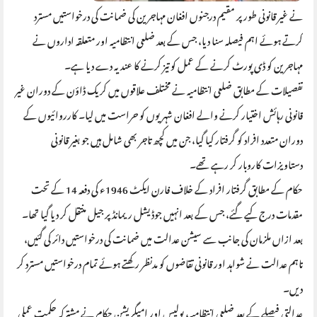
نے غیر قانونی طور پر مقیم درجنوں افغان مہاجرین کی ضمانت کی درخواستیں مسترد
کرتے ہوئے اہم فیصلہ سنا دیا، جس کے بعد ضلعی انتظامیہ اور متعلقہ اداروں نے
مہاجرین کو ڈی پورٹ کرنے کے عمل کو تیز کرنے کا عندیہ دے دیا ہے۔
تفصیلات کے مطابق ضلعی انتظامیہ نے مختلف علاقوں میں کریک ڈاؤن کے دوران غیر
قانونی رہائش اختیار کرنے والے افغان شہریوں کو حراست میں لیا۔ کارروائیوں کے
دوران متعدد افراد کو گرفتار کیا گیا، جن میں کچھ تاجر بھی شامل ہیں جو بغیر قانونی
دستاویزات کاروبار کر رہے تھے۔
حکام کے مطابق گرفتار افراد کے خلاف فارن ایکٹ 1946ء کی دفعہ 14 کے تحت
مقدمات درج کیے گئے، جس کے بعد انہیں جوڈیشل ریمانڈ پر جیل منتقل کر دیا گیا تھا۔
بعد ازاں ملزمان کی جانب سے سیشن عدالت میں ضمانت کی درخواستیں دائر کی گئیں،
تاہم عدالت نے شواہد اور قانونی تقاضوں کو مدنظر رکھتے ہوئے تمام درخواستیں مسترد کر
دیں۔
عدالتی فیصلے کے بعد ضلعی انتظامیہ، پولیس اور امیگریشن حکام نے مشترکہ حکمت عملی