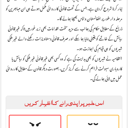
تیار کرنا شروع کر دی ہے، جس کے تحت قانونی کارروائی مکمل ہوتے ہی ان مہاجرین کو
مرحلہ وار طور پر افغانستان واپس بھیجا جائے گا۔
ذرائع کے مطابق حکام کی جانب سے مزید سخت اقدامات بھی زیر غور ہیں تاکہ غیر قانونی
رہائش کے خاتمے کو یقینی بنایا جا سکے اور صرف قانونی دستاویزات رکھنے والے غیر ملکی
شہریوں کو ہی قیام کی اجازت ہو۔
انتظامیہ نے شہریوں کو بھی ہدایت کی ہے کہ وہ کسی بھی غیر قانونی غیر ملکی کو رہائش یا
کاروباری سہولت فراہم کرنے سے گریز کریں، بصورت دیگر قانون کے مطابق کارروائی
عمل میں لائی جائے گی۔
اس خبر پر اپنی رائے کا اظہار کریں