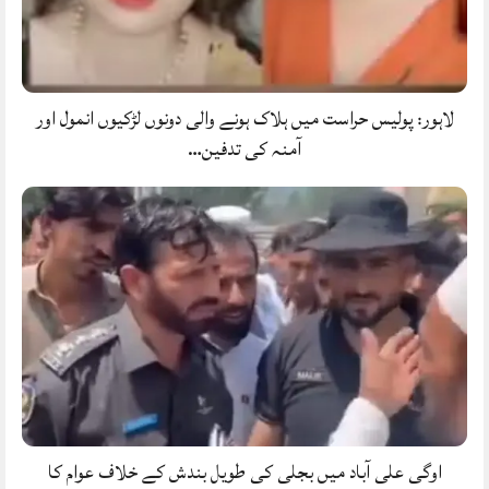
لاہور: پولیس حراست میں ہلاک ہونے والی دونوں لڑکیوں انمول اور
آمنہ کی تدفین…
اوگی علی آباد میں بجلی کی طویل بندش کے خلاف عوام کا