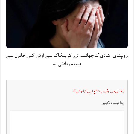
راولپنڈی: شادی کا جھانسہ دے کر بنکاک سے لائی گئی خاتون سے
مبینہ زیادتی،…
آپکا ای میل ایڈریس شائع نہیں کیا جائے گا
اپنا تبصرہ لکھیں