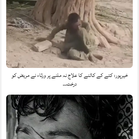
خیرپور: کتے کے کاٹنے کا علاج نہ ملنے پر ورثاء نے مریض کو
درخت…