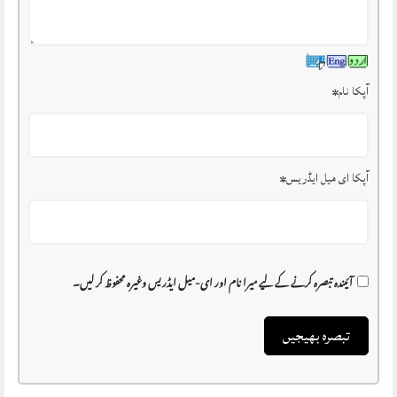
آپکا نام
*
آپکا ای میل ایڈریس
*
آئیندہ تبصرہ کرنے کے لیے میرا نام اور ای-میل ایڈریس وغیرہ محفوظ کر لیں۔