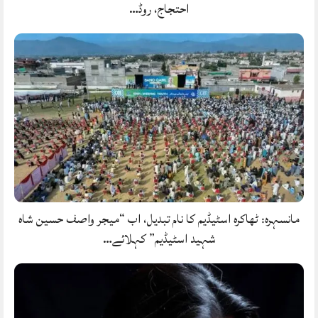
احتجاج، روڈ…
مانسہرہ: ٹھاکرہ اسٹیڈیم کا نام تبدیل، اب “میجر واصف حسین شاہ
شہید اسٹیڈیم” کہلائے…