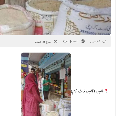
0 تبصرے
Qazi Jawad
مارچ 25, 2026
مانسہرہ: (مانسہرہ_ڈاٹ_کام)