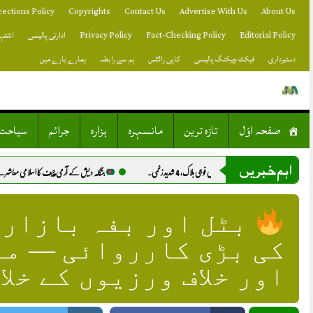
Skip
rections Policy
Copyrights
Contact Us
Advertise With Us
About Us
to
content
Editorial Policy
Fact-Checking Policy
Privacy Policy
ادارتی پالیسی
اشتہا
دستبرداری
فیکٹ چیکنگ پالیسی
کاپی رائٹس
ہم سے رابطہ
ہمارے بارے میں
صفحہ اوّل
تازہ ترین
مانسہرہ
ہزارہ
جرائم
سیاحت
اہم خبریں
بنگلہ دیش کے آرمی چیف کا اسلامی معاشرے اور تعلیمی اصلاحات پر زور.
بٹل اور بفہ بازارو
کی بڑی کارروائی — مہ
اور خلاف ورزیوں کے خلا