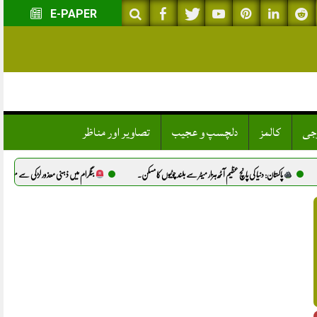
E-PAPER
وجی
کالمز
دلچسپ و عجیب
تصاویر اور مناظر
عظیم آٹھ ہزار میٹر سے بلند چوٹیوں کا مسکن.
بٹگرام میں ذہنی معذور لڑکی سے مبینہ زیادتی، دو ملزمان گرفتار.