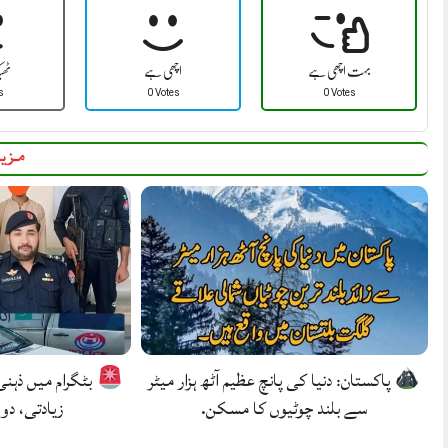
بہت اچھی ہے
اچھی ہے
ٹھ
s
0 Votes
0 Votes
مزید
پاکستان: دنیا کی پانچ عظیم آٹھ ہزار میٹر
بٹگرام میں ذہن
سے بلند چوٹیوں کا مسکن.
زیادتی، دو 