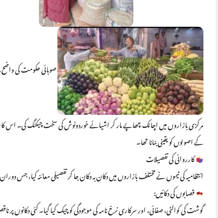
صوبائی حکومت کی واضح ہدای
مرکزی بازاروں میں اچانک چھاپے مار کر اشیائے خوردونوش کی سخت چیکنگ کی۔ اس کارروا
کے اصولوں کو یقینی بنانا تھا۔
کارروائی کی تفصیلات
انتظامیہ کی ٹیموں نے مختلف بازاروں میں دکان بہ دکان جا کر تفصیلی معائنہ کیا، جس دورا
قصابوں کی دکانیں:
گوشت کی کوالٹی، صفائی، اور سرکاری نرخ نامہ کی موجودگی کو چیک کیا گیا۔ کئی دکانوں پر 