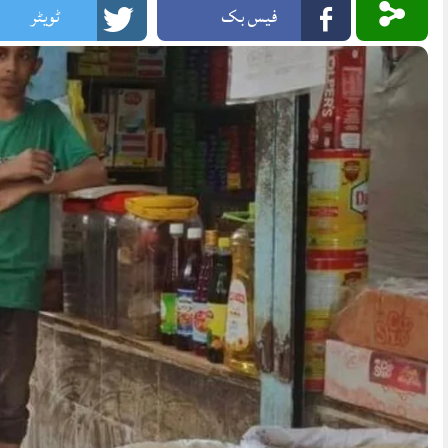
فیس بک
ٹویٹر