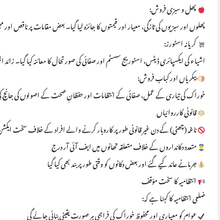
پھل و سبزی فروش:
پھلوں اور سبزیوں کی تازگی، معیار اور قیمتوں کا جائزہ لیا گیا۔ بعض مقامات پر ناقص او
کریانہ اسٹورز:
اشیاء کی ایکسپائری ڈیٹس، اسٹوریج سسٹم اور صفائی کی صورتحال کا معائنہ کیا گیا۔ زائد المیعاد (Expired) اشیاء رکھنے والوں کے خلاف مقدمات درج
بیکریاں اور کباب فروش:
خوراک کی تیاری کے عمل، صفائی کے انتظامات اور حفظانِ صحت کے اصولوں کی جانچ کی
قانونی کارروائیاں
ناغہ (چھٹی) کے دن غیر قانونی طور پر کاروبار کرنے والے افراد کے خلاف سخت ایکشن ل
متعدد دکانداروں کے خلاف متعلقہ تھانوں میں ایف آئی آر درج
جرمانے عائد کیے گئے اور بعض دکانوں کو وقتی طور پر بند بھی کیا گیا
انتظامیہ کا سخت مؤقف
ضلعی انتظامیہ کا کہنا ہے کہ:
عوام کو معیاری اور محفوظ خوراک کی فراہمی ہر صورت یقینی بنائی جائے گی