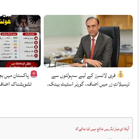
فری لانسرز کے لیے سہولتوں سے
پاکستان میں بچ
ترسیلاتِ زر میں اضافہ، گورنر اسٹیٹ بینک.
تشویشناک اضافہ
آپکا ای میل ایڈریس شائع نہیں کیا جائے گا