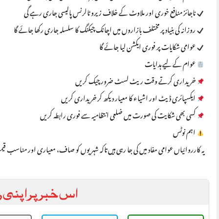
ناجائز منافع خوری اور ملاوٹ کے خلاف زیرو ٹالرنس پالیسی جاری رہے گی
روزانہ کی بنیاد پر مختلف بازاروں میں اچانک چیکنگ کا سلسلہ جاری رکھا جائے گا
عوامی شکایات پر فوری ایکشن لیا جائے گا
عوام کے لیے ہدایات
خریداری کرتے وقت ریٹ لسٹ ضرور چیک کریں
ایکسپائری ڈیٹ اور اشیاء کا معیار دیکھ کر خریداری کریں
کسی بھی شکایت کی صورت میں ضلعی انتظامیہ سے فوری رابطہ کریں
اہم نوٹس
یہ کارروائیاں عوامی مفاد میں کی جا رہی ہیں تاکہ شہریوں کو صاف، معیاری اور مناسب ق
اس خبر پر اپنی ر