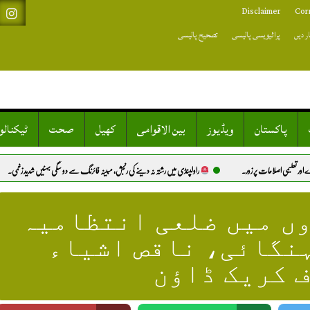
Disclaimer
Cor
ر دیں
پرائیویسی پالیسی
تصحیح پالیسی
پاکستان
ویڈیوز
بین الاقوامی
کھیل
صحت
ٹیکنال
راولپنڈی میں رشتہ نہ دینے کی رنجش، مبینہ فائرنگ سے دو سگی بہنیں شدید زخمی.
پاکستان: دنیا کی پانچ 
ں میں ضلعی انتظامیہ
نگائی، ناقص اشیاء
ف کریک ڈاؤن