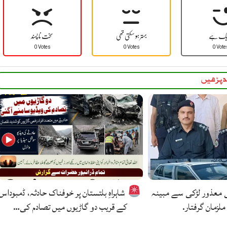
یک ہے
بہتر ہو سکتی تھی
سخت نا پسند
0 Votes
0 Votes
0 Vote
 پڑھیں
ی معذور لڑکی سے مبینہ
شاہراہِ بلتستان پر خوفناک حادثہ، ڈمبوداس
ملزمان گرفتار.
کے قریب دو گاڑیوں میں تصادم کی…