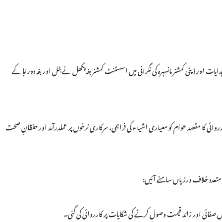
ات اور ڈپٹی کمشنر مانسہرہ کی نگرانی میں اسسٹنٹ کمشنر بفہ پکھل نے بٹل اور بفہ دوراہا کے
ئی کا مقصد عوام کو معیاری اشیاء کی فراہمی، سرکاری نرخوں پر عملدرآمد اور حفظانِ صحت
ن متعدد خلاف ورزیاں سامنے آئیں:
ناقص صفائی اور زائد قیمت وصول کرنے کی شکایات پر کارروائی کی گئی۔