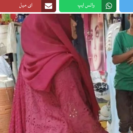
واٹس ایپ
ای میل