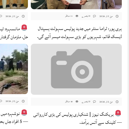
0 تبصرے
مناظر
مئ 13, 2026
مئ 13, 2026
51
ہری پور: ٹراما سنٹر میں جدید پولیس سہولت ہسپتال
مانسہرہ: ٹیک
ڈیسک قائم، شہریوں کو بڑی سہولت میسر آئے گی.
حل، ملزمان گرفتار.
مئ 12, 2026
0 تبصرے
مناظر
مئ 12, 2026
80
نوشہرہ میں ب
بریکنگ نیوز | شنکیاری پولیس کی بڑی کارروائی
— 5 افراد جاں بحق، 4 سگے بھائی شامل.
— کلینک سے آئس برآمد.