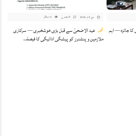
0 تبصرے
مناظر
مئ 12, 2026
65
کا جائزہ — اہم
عید الاضحیٰ سے قبل بڑی خوشخبری — سرکاری
ملازمین و پنشنرز کو پیشگی ادائیگی کا فیصلہ.