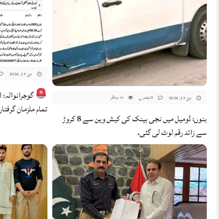
مئ 13, 2026
گوجرانوالہ: 
0 تبصرے
مناظر
مئ 13, 2026
79
تمام ملزمان گرفتار
بنوں: ڈومیل میں نجی بینک کی کیش وین سے 8 کروڑ
سے زائد رقم لوٹ لی گئی.