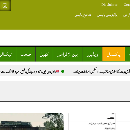
Disclaimer
Cor
ر دیں
پرائیویسی پالیسی
تصحیح پالیسی
پاکستان
ویڈیوز
بین الاقوامی
کھیل
صحت
ٹیکنال
لامی معاشرے اور تعلیمی اصلاحات پر زور.
راولپنڈی میں رشتہ نہ دینے کی رنجش، مبینہ فائرنگ سے دو سگی بہنیں 