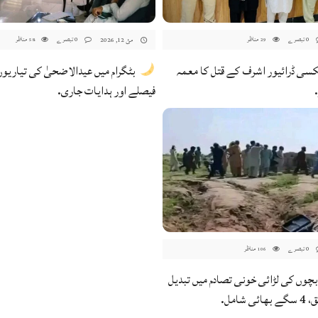
0 تبصرے
مناظر
0 تبصرے
مناظر
مئ 12, 2026
58
29
سی ڈرائیور اشرف کے قتل کا معمہ
بٹگرام میں عیدالاضحیٰ کی تیاریوں 
فیصلے اور ہدایات جاری.
0 تبصرے
مناظر
106
چوں کی لڑائی خونی تصادم میں تبدیل