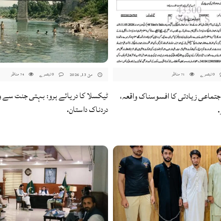
0 تبصرے
مناظر
0 تبصرے
مناظر
مئ 13, 2026
74
71
ٹیکسلا کا دریائے ہرو: بہتی جنت سے 
اجتماعی زیادتی کا افسوسناک واقعہ،
دردناک داستان.
.