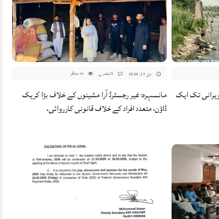
0 تبصرے
مناظر
مئ 13, 2026
76
ویرانی تک ایک
مانسہرہ: غیر رجسٹرڈ آرا مشینوں کے خلاف بڑا کریک
ڈاؤن، متعدد افراد کے خلاف قانونی کارروائی.