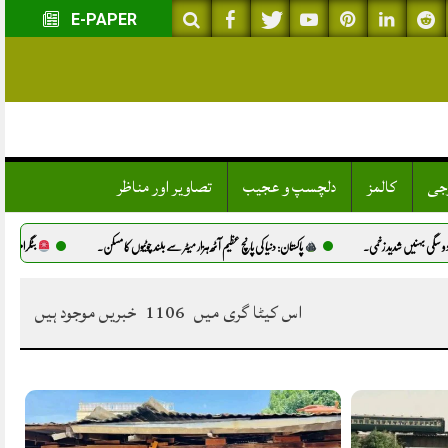
E-PAPER
وجی
کالمز
دلچسپ و عجیب
تصاویر اور مناظر
شدید زخمی.
پاکستان: دنیا کی پانچ عظیم آٹھ ہزار میٹر سے بلند چوٹیوں کا مسکن.
بٹگرام میں ذہنی معذور لڑک
اس کیٹا گری میں
1106
خبریں موجود ہیں