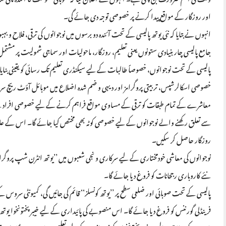
اور روزگار کے مواقع پیدا کرنے پر خصوصی توجہ دی جائے گی۔
جامع پالیسی چار بنیادی ستونوں یعنی تعلیم، روزگار، ماحولیات اور سماجی شمولیت پر مشتم
پالیسی کے تحت نوجوانوں، خصوصاً طالبات کے لیے سیکنڈری تعلیم تک رسائی کو یقینی بنایا 
خصوصی اسکالرشپس، تربیتی پروگرامز اور دیہی و ضم شدہ اضلاع میں موبائل آؤٹ ریچ سرو
معاشرے کے تمام طبقات کو ترقی کے مساوی مواقع فراہم کرنے کے لیے خصوصی افراد کے 
سے تعلق رکھنے والے نوجوانوں کے لیے خصوصی کوٹہ بھی مختص کیا جائے گا۔ اس کے علاوہ تک
روزگار حاصل کر سکیں۔
نوجوانوں کی معاشی خودمختاری کے لیے سرکاری و نجی شعبوں میں ’’یوتھ انٹرن شپ پروگرامز‘
نئے کاروباری رجحانات کو فروغ دیا جائے گا۔
پالیسی کے تحت صوبائی اور ضلعی سطح پر ’’یوتھ کونسلز‘‘ قائم کی جائیں گی، کمیونٹی سرو
فرینڈلی گورننس کو فروغ دیا جائے گا۔ اس منصوبے کی پائیداری کے لیے خیبرپختونخوا یوتھ 