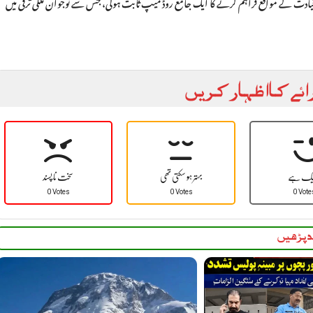
ر قیادت کے مواقع فراہم کرنے کا ایک جامع روڈ میپ ثابت ہوگی، جس سے نوجوان ملکی ترقی میں
ائے کا اظہار کریں
یک ہے
بہتر ہو سکتی تھی
سخت نا پسند
0 Votes
0 Votes
0 Vote
 پڑھیں