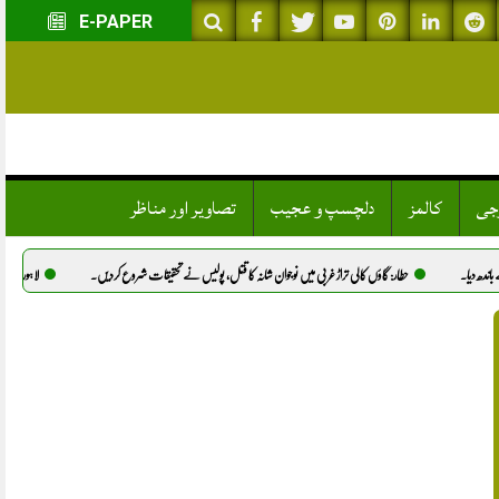
E-PAPER
وجی
کالمز
دلچسپ و عجیب
تصاویر اور مناظر
الی تراڑ غربی میں نوجوان شانہ کا قتل، پولیس نے تحقیقات شروع کردیں.
لاہور: پولیس حراست میں ہلاک ہونے والی دونوں