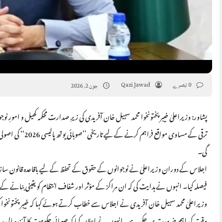
0 تبصرے
Qazi Jawad
جون 2, 2026
پشاور: وزیراعلیٰ خیبرپختونخوا محمد سہیل خان آفریدی کی زیرِ صدارت محکمہ کھیل و امورِ نوج
ترقی کے مساوی موا
گی۔
اجلاس کے دوران وزیراعلیٰ نے نوجوانوں کے حقوق کے تحفظ کے لیے باقاعدہ قانون ساز
فیصلہ کیا۔ انہوں نے ہدایت کی کہ ان مراکز کے مؤثر اور شفاف انتظام کو یقینی بنانے کے ل
وزیراعلیٰ محمد سہیل خان آفریدی نے اجلاس سے خطاب کرتے ہوئے کہا کہ خیبرپختونخوا کی
وقت کی اہم ضرورت بن چکی ہے۔ انہوں نے اعلان کیا کہ صوبائی حکومت کا آئندہ مالی سال ک