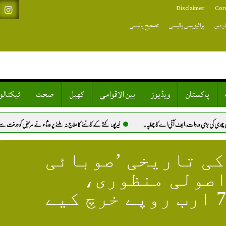
Disclaimer
Cor
ر دیں
پرائیویسی پالیسی
تصحیح پالیسی
پاکستان
ویڈیوز
بین الاقوامی
کھیل
صحت
ٹیکنال
 کا چھاپہ.
خیرپور: کتے کے کاٹنے کا علاج نہ ملنے پر ورثاء نے مریض کو درخت سے باندھ دیا.
حطار: گاؤں ک
ی تاریخی ’صوبائی
یسی 2026‘ کی اصولی منظوری،
نوجوانوں کی ترقی پر 7 ارب روپے خرچ کیے