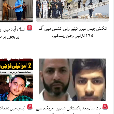
انگلش چینل عبور کرنے والی کشتی میں آگ،
اسلام آباد میں ا
173 تارکینِ وطن ریسکیو.
اور بچوں پر م
25 سال بعد پاکستانی شہری امریکہ سے