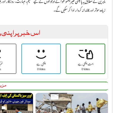
ماہرین کے مطابق یہ پالیسی خیبرپختونخوا کے نوجوانوں کے لیے تعلیم، مہارت، روزگار او
زیادہ مؤثر اور قائدانہ کردار ادا کر سکیں گے۔
اس خبر پر اپنی ر
بہت اچھی ہے
اچھی ہے
ٹھ
s
0 Votes
0 Votes
مزید