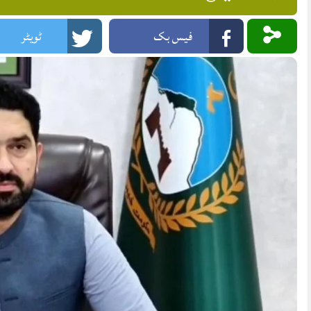
فیس بک
ٹویٹر