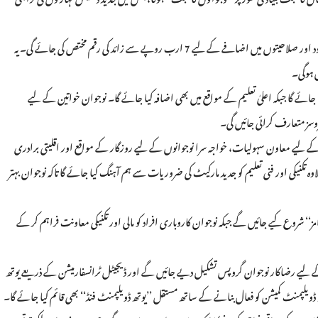
انہوں نے بتایا کہ نئی یوتھ پالیسی کے تحت آئندہ دو برسوں میں نوجوانوں کی ترقی، فلاح و بہبود اور صلاحیتوں میں اضافے کے لیے 7 ارب روپے سے زائد کی رقم مختص کی جائے گی۔ یہ
ل ہوگی۔
جائے گا جبکہ اعلیٰ تعلیم کے مواقع میں بھی اضافہ کیا جائے گا۔ نوجوان خواتین کے لیے
سز متعارف کرائی جائیں گی۔
لیے معاون سہولیات، خواجہ سرا نوجوانوں کے لیے روزگار کے مواقع اور اقلیتی برادری
نیکی اور فنی تعلیم کو جدید مارکیٹ کی ضروریات سے ہم آہنگ کیا جائے گا تاکہ نوجوان بہتر
‘ شروع کیے جائیں گے جبکہ نوجوان کاروباری افراد کو مالی اور تکنیکی معاونت فراہم کر کے
س کے لیے رضاکار نوجوان گروپس تشکیل دیے جائیں گے اور ڈیجیٹل ٹرانسفارمیشن کے ذریعے یوتھ
ڈویلپمنٹ کمیشن کو فعال بنانے کے ساتھ مستقل ’’یوتھ ڈویلپمنٹ فنڈ‘‘ بھی قائم کیا جائے گا۔