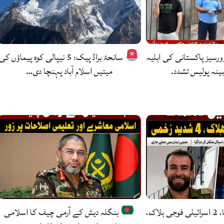
وورسیز پاکستانی کی اہلیہ
سانحۂ براڈ پیک: 5 نیپالی کوہ پیماؤں کی
بینہ پولیس تشدد.
میتیں اسلام آباد پہنچا دی…
لبنان میں دھماکا، 2 اسرائیلی فوجی ہلاک،
بنگلہ دیش کے آرمی چیف کا اسلامی