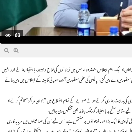
63
وانان کا ایک اہم اجلاس منعقد ہوا، جس میں نوجوانوں کی فلاح و بہبود، بااختیار بنانے اور انہیں
قع فراہم کرنے کے لیے تاریخی ’’صوبائی یوتھ پالیسی 2026‘‘ کی اصولی منظوری دے دی گئی۔ پالیسی کی حتمی منظوری آئندہ صوبائی کابینہ کے اجلاس میں دی جائے
ی کی ہدایت جاری کرتے ہوئے صوبے کے تمام اضلاع میں ’’جوان مراکز‘‘ قائم کرنے کا
یے مقامی سطح پر بااختیار گورننگ باڈیز بھی تشکیل دی جائیں۔
 آبادی کا ایک بڑا حصہ نوجوانوں پر مشتمل ہے، اس لیے ان کی صلاحیتوں میں سرمایہ کاری
ا بجٹ بنیادی طور پر ’’نوجوانوں کا بجٹ‘‘ ہوگا، جس میں جدید ڈیجیٹل مہارتوں کی فراہمی