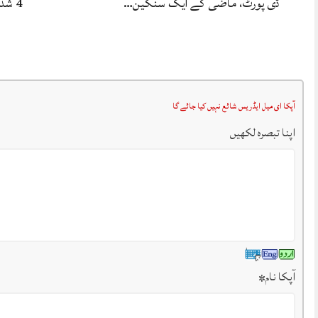
ڈی پورٹ، ماضی کے ایک سنگین…
4 شدید زخمی.
آپکا ای میل ایڈریس شائع نہیں کیا جائے گا
اپنا تبصرہ لکھیں
آپکا نام
*