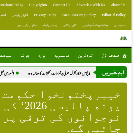
Skip
rections Policy
Copyrights
Contact Us
Advertise With Us
About Us
to
content
Editorial Policy
Fact-Checking Policy
Privacy Policy
ادارتی پالیسی
اشتہا
دستبرداری
فیکٹ چیکنگ پالیسی
کاپی رائٹس
ہم سے رابطہ
ہمارے بارے میں
صفحہ اوّل
تازہ ترین
مانسہرہ
ہزارہ
جرائم
سیاحت
اہم خبریں
 سٹی کالج میں جونیئر کلرک بھرتی پر تضادات، تحقیقات کا مطالبہ**
مانسہرہ میں بجلی چوری کی بڑی وردات، ایف آئی اے
خیبرپختونخوا حکومت ک
یوتھ پال
جائیں گے.