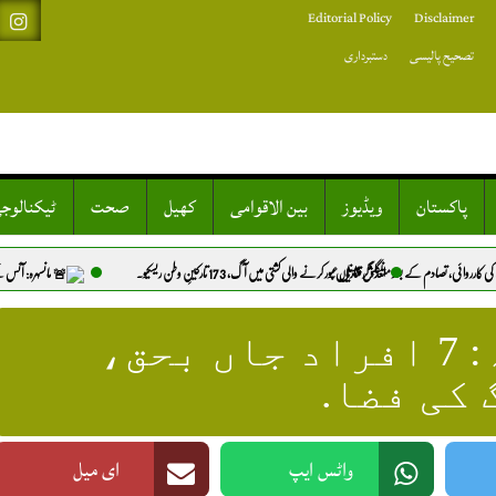
Editorial Policy
Disclaimer
تصحیح پالیسی
دستبرداری
پاکستان
ویڈیوز
بین الاقوامی
کھیل
صحت
ٹیکنالوج
دد گرفتاریاں.
گلش چینل عبور کرنے والی کشتی میں آگ، 173 تارکینِ وطن ریسکیو.
مانسہرہ: آئس کے نشے کے عادی شخص نے مبینہ 
فیری میڈوز جیپ حادثہ: 7 افراد جاں بحق،
کی فضا.
واٹس ایپ
ای میل