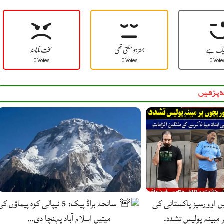
یک ہے
بہتر ہو سکتی تھی
سخت نا پسند
0 Votes
0 Votes
0 Vote
 پڑھیں
یں اوورسیز پاکستانی کی
سانحۂ براڈ پیک: 5 نیپالی کوہ پیماؤں ک
ر مبینہ پولیس تشدد.
میتیں اسلام آباد پہنچا دی…