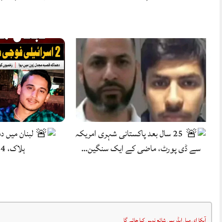
25 سال بعد پاکستانی شہری امریکہ
سے ڈی پورٹ، ماضی کے ایک سنگین…
ہلاک، 4 شدید زخمی.
آپکا ای میل ایڈریس شائع نہیں کیا جائے گا