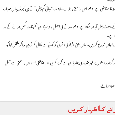
تیاط کا متقاضی ہے، تاہم اس راستے پر بڑے حادثات انتہائی کم پیش آتے ہیں کیونکہ یہاں صرف
بی کے باعث پیش آیا ہو سکتا ہے، تاہم حادثے کی اصل وجہ سرکاری تحقیقات مکمل ہونے کے بعد
ہا ہے۔
یاں شروع کر دیں۔ جاں بحق افراد کی لاشوں کو کھائی سے نکال کر قریبی مراکز منتقل کیا گیا
شوار گزار راستوں پر غیر ضروری جلد بازی سے گریز کریں اور حفاظتی اصولوں پر سختی سے عمل
 عطا فرمائے۔
ائے کا اظہار کریں