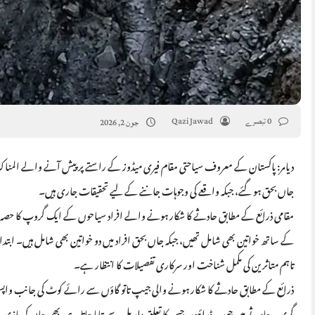
0 تبصرے
Qazi Jawad
جون 2, 2026
جاں بحق ہو گئے، جبکہ واقعے کی وجوہات جاننے کے لیے تحقیقات جاری ہیں۔
مقامی ذرائع کے مطابق حادثے کا شکار ہونے والے افراد سیاحوں کے ایک گروپ کا حصہ 
کے ساتھ خواتین بھی شامل تھیں، جبکہ جاں بحق افراد میں دو خواتین بھی شامل ہیں۔ ابتدائی م
تاہم متاثرین کی مکمل شناخت اور سرکاری تفصیلات کا انتظار ہے۔
ذرائع کے مطابق حادثے کا شکار ہونے والی جیپ تاتو گاؤں سے رائے کوٹ کی جانب واپس آ 
گری۔ حادثے میں جیپ ڈرائیور، جس کا تعلق داریل سے بتایا جاتا ہے، بھی جان کی بازی ہا