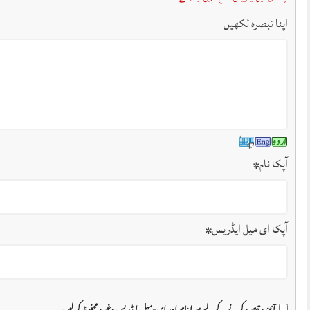
اپنا تبصرہ لکھیں
آپکا نام
*
آپکا ای میل ایڈریس
*
آئیندہ تبصرہ کرنے کے لیے میرا نام اور ای-میل ایڈریس وغیرہ محفوظ کر لیں۔