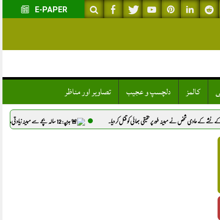
E-PAPER
ی
کالمز
دلچسپ و عجیب
تصاویر اور مناظر
طور پر حقیقی بھائی کو قتل کر دیا.
ہڑپہ: 12 سالہ بچے سے مبینہ زیادتی، 3 ملزمان گرفتار.