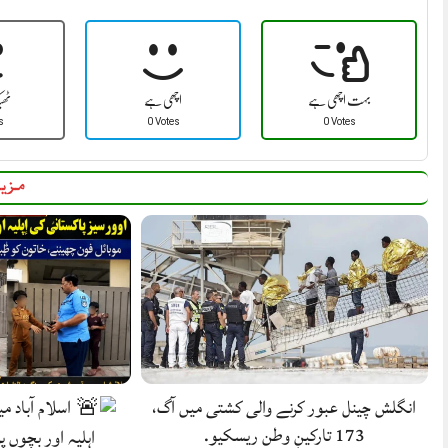
بہت اچھی ہے
اچھی ہے
ٹھ
s
0 Votes
0 Votes
مزید
انگلش چینل عبور کرنے والی کشتی میں آگ،
اسلام آباد م
173 تارکینِ وطن ریسکیو.
اہلیہ اور بچوں پ