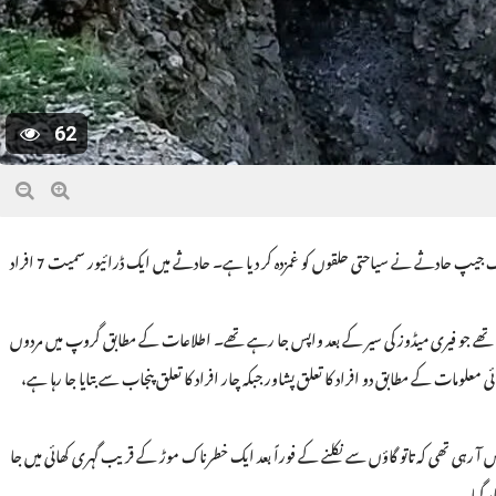
62
دیامر: پاکستان کے معروف سیاحتی مقام فیری میڈوز کے راستے پر پیش آنے والے المناک جیپ حادثے نے سیاحتی حلقوں کو غمزدہ کر دیا ہے۔ حادثے میں ایک ڈرائیور سمیت 7 افراد
تھے جو فیری میڈوز کی سیر کے بعد واپس جا رہے تھے۔ اطلاعات کے مطابق گروپ میں مردوں
علومات کے مطابق دو افراد کا تعلق پشاور جبکہ چار افراد کا تعلق پنجاب سے بتایا جا رہا ہے،
رہی تھی کہ تاتو گاؤں سے نکلنے کے فوراً بعد ایک خطرناک موڑ کے قریب گہری کھائی میں جا
ر گیا۔