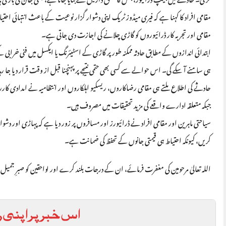
مقامی افراد کا کہنا ہے کہ فیری میڈوز ٹریک اپنی دشوار گزار نوعیت کے باعث انتہائی اح
مقامی اور تجربہ کار ڈرائیوروں کو گاڑی چلانے کی اجازت دی جاتی ہے۔
ابتدائی اندازوں کے مطابق حادثہ ممکنہ طور پر گاڑی کے اسٹیئرنگ یا ایکسل میں فنی خرا
ہی سامنے آ سکے گی۔ اس حوالے سے کسی بھی حتمی نتیجے پر پہنچنا قبل از وقت قرار دیا جا ر
حادثے کی اطلاع ملتے ہی مقامی رضاکاروں، ریسکیو اہلکاروں اور انتظامیہ نے امدادی کارروائ
جبکہ متعلقہ ادارے واقعے کی مزید تحقیقات میں مصروف ہیں۔
سیاحتی ماہرین اور مقامی افراد نے ڈرائیورز اور مسافروں پر زور دیا ہے کہ پہاڑی اور د
کریں، کیونکہ احتیاط ہی قیمتی جانوں کے تحفظ کی ضمانت ہے۔
اللہ تعالیٰ مرحومین کی مغفرت فرمائے، ان کے درجات بلند کرے اور لواحقین کو صبرِ جمیل
اس خبر پر اپنی ر