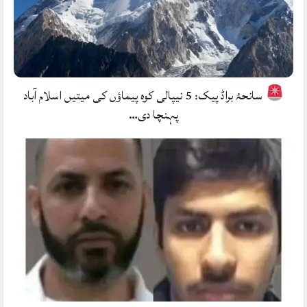
سانحۂ براڈ پیک: 5 نیپالی کوہ پیماؤں کی میتیں اسلام آباد
پہنچا دی…