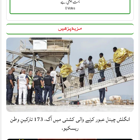
بہت اچھی ہے
0 Votes
مزید پڑھیں
انگلش چینل عبور کرنے والی کشتی میں آگ، 173 تارکینِ وطن
ریسکیو.