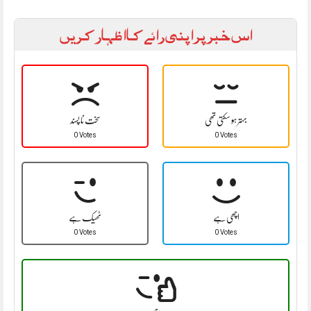
اس خبر پر اپنی رائے کا اظہار کریں
بہتر ہو سکتی تھی
سخت نا پسند
0 Votes
0 Votes
اچھی ہے
ٹھیک ہے
0 Votes
0 Votes