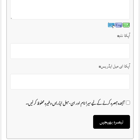
آپکا نام
*
آپکا ای میل ایڈریس
*
آئیندہ تبصرہ کرنے کے لیے میرا نام اور ای-میل ایڈریس وغیرہ محفوظ کر لیں۔