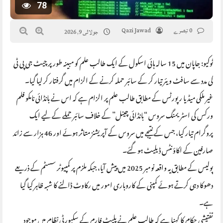
78
0 تبصرے
Qazi Jawad
جولائی 9, 2026
ٹوکیو: جاپان میں 15 سالہ ہائی اسکول کے ایک طالب علم کو مبینہ طور پر چیٹ جی پی ٹی
کی مدد سے سافٹ ویئر تیار کر کے سائبر حملہ کرنے کے الزام میں گرفتار کر لیا گیا۔
غیر ملکی میڈیا رپورٹس کے مطابق طالب علم پر الزام ہے کہ اس نے بانڈائی نامکو فلم
ورکس کی اسٹریمنگ سروس “بانڈائی چینل” کے خلاف سائبر حملے کے لیے ایک
پروگرام تیار کیا، جس کے نتیجے میں سروس کے آپریشنز متاثر ہوئے اور 46 ہزار سے زائد
صارفین کے اکاؤنٹس ڈیلیٹ ہو گئے۔
پولیس کے مطابق یہ واقعہ نومبر 2025 میں پیش آیا، جبکہ ملزم پر کمپیوٹر سسٹم کے ذریعے
دھوکا دہی کرتے ہوئے کمپنی کے کاروباری امور میں رکاوٹ ڈالنے کا شبہ ظاہر کیا گیا
ہے۔
تفتیشی حکام کا کہنا ہے کہ طالب علم نے پلیٹ فارم کے سکیورٹی نظام میں موجود