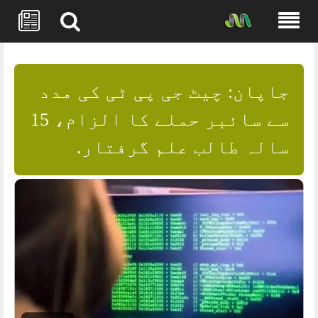
Skip
to
content
جاپان: چیٹ جی پی ٹی کی مدد
سے سائبر حملے کا الزام، 15
سالہ طالب علم گرفتار.