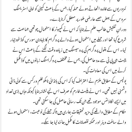
کمزوریوں سے فائدہ اٹھاتے ہوئے حملہ کیا، جس کے باعث کمپنی کو اپنی اسٹریمنگ
سروس کے بعض حصے عارضی طور پر معطل کرنا پڑے۔
دورانِ تفتیش طالب علم نے بتایا کہ اس نے کمپیوٹر کا استعمال چوتھی جماعت سے
شروع کیا تھا اور حملے میں استعمال ہونے والے پروگرام کا بنیادی سورس کوڈ خود تیار
کیا۔ اس کے بقول پروگرام کی پروسیسنگ میں زیادہ وقت لگنے کے باعث اس نے
چیٹ جی پی ٹی سے مدد حاصل کی، جس نے مختلف پروگرامنگ زبانوں میں کوڈ مکمل
کرنے میں اس کی معاونت کی۔
پولیس کے مطابق ملزم نے اعتراف کیا کہ اس کی بانڈائی نامکو فلم ورکس سے کوئی ذاتی
دشمنی نہیں تھی۔ اس نے پلیٹ فارم کو صرف اس لیے نشانہ بنایا کیونکہ وہاں بڑی تعداد
میں ایسے اکاؤنٹس موجود تھے جن تک رسائی حاصل کی جا سکتی تھی۔
حکام کے مطابق واقعے کی مزید تحقیقات جاری ہیں تاکہ حملے کی نوعیت، استعمال ہونے
والے سافٹ ویئر اور ممکنہ نقصانات کا مکمل جائزہ لیا جا سکے۔