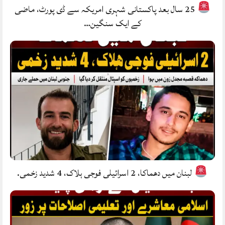
25 سال بعد پاکستانی شہری امریکہ سے ڈی پورٹ، ماضی
کے ایک سنگین…
لبنان میں دھماکا، 2 اسرائیلی فوجی ہلاک، 4 شدید زخمی.