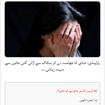
راولپنڈی: شادی کا جھانسہ دے کر بنکاک سے لائی گئی خاتون سے
مبینہ زیادتی،…
آپکا ای میل ایڈریس شائع نہیں کیا جائے گا
اپنا تبصرہ لکھیں