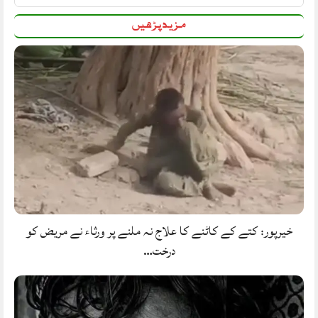
مزید پڑھیں
خیرپور: کتے کے کاٹنے کا علاج نہ ملنے پر ورثاء نے مریض کو
درخت…