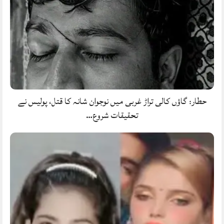
حطار: گاؤں کالی تراڑ غربی میں نوجوان شانہ کا قتل، پولیس نے
تحقیقات شروع…