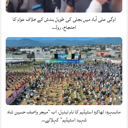
اوگی علی آباد میں بجلی کی طویل بندش کے خلاف عوام کا
احتجاج، روڈ…
مانسہرہ: ٹھاکرہ اسٹیڈیم کا نام تبدیل، اب “میجر واصف حسین شاہ
شہید اسٹیڈیم” کہلائے…