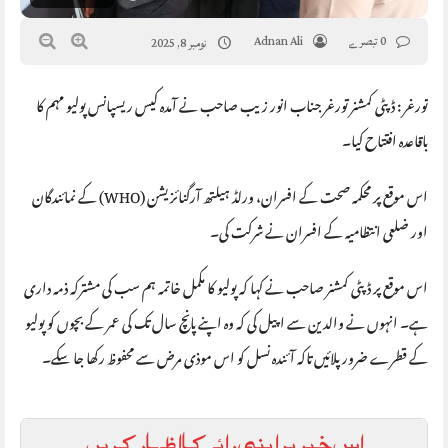
0 تبصرے
Adnan Ali
نومبر 8, 2025
تورغر : ڈپٹی کمشنر تورغر جناب انور زیب صاحب نے آمدہ کیس ریسپانس پولیو مہم کا
باقاعدہ افتتاح کیا۔
اس موقع پر محکمہ صحت کے افسران، ورلڈ ہیلتھ آرگنائزیشن (WHO) کے نمائندگان
اور ضلعی انتظامیہ کے افسران نے شرکت کی۔
اس موقع پر ڈپٹی کمشنر صاحب نے کہا کہ پولیو کا مکمل خاتمہ ہم سب کی مشترکہ ذمہ داری
ہے۔ انہوں نے والدین سے اپیل کی کہ وہ اپنے پانچ سال تک کی عمر کے بچوں کو پولیو
کے قطرے ضرور پلائیں تاکہ آئندہ نسل کو اس موذی مرض سے محفوظ رکھا جا سکے۔
اس خبر پر اپنی رائے کا اظہار کریں