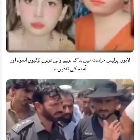
لاہور: پولیس حراست میں ہلاک ہونے والی دونوں لڑکیوں انمول اور
آمنہ کی تدفین…