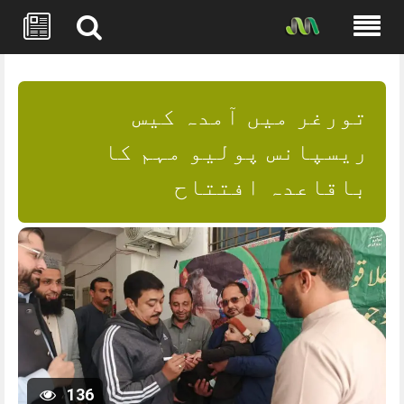
Skip
to
content
تورغر میں آمدہ کیس
ریسپانس پولیو مہم کا
باقاعدہ افتتاح
136