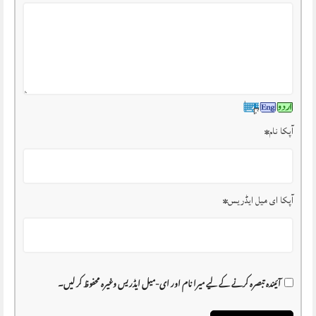
آپکا نام
*
آپکا ای میل ایڈریس
*
آئیندہ تبصرہ کرنے کے لیے میرا نام اور ای-میل ایڈریس وغیرہ محفوظ کر لیں۔