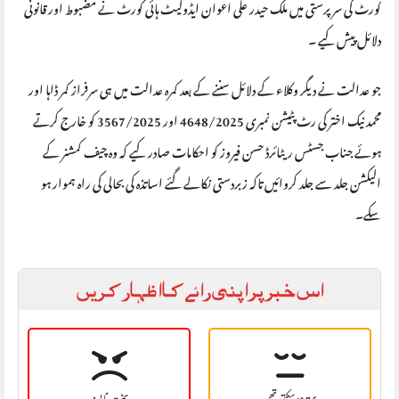
کورٹ کی سرپرستی میں ملک حیدر علی اعوان ایڈوکیٹ ہائی کورٹ نے مضبوط اور قانونی
دلائل پیش کیے ۔
جو عدالت نے دیگر وکلاء کے دلائل سننے کے بعد کمرہ عدالت میں ہی سرفراز کمر ڈاہا اور
محمد نیک اختر کی رٹ پٹیشن نمبری 4648/2025 اور 3567/2025 کو خارج کرتے
ہوئے جناب جسٹس ریٹائرڈ حسن فیروز کو احکامات صادر کیے کہ وہ چیف کمشنر کے
الیکشن جلد سے جلد کروائیں تاکہ زبردستی نکالے گئے اساتذہ کی بحالی کی راہ ہموار ہو
سکے۔
اس خبر پر اپنی رائے کا اظہار کریں
بہتر ہو سکتی تھی
سخت نا پسند