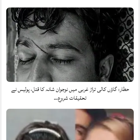
حطار: گاؤں کالی تراڑ غربی میں نوجوان شانہ کا قتل، پولیس نے
تحقیقات شروع…