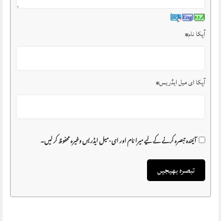
آپکا نام
*
آپکا ای میل ایڈریس
*
آئیندہ تبصرہ کرنے کے لیے میرا نام اور ای-میل ایڈریس وغیرہ محفوظ کر لیں۔