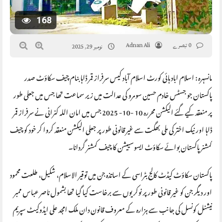
168
0 تبصرے
Adnan Ali
نومبر 29, 2025
مانسہرہ : اسلام اباد ہائی کورٹ اسلام آباد کیس سرفراز قمر ڈاہا بنام چیف سکاؤٹ صدر
پاکستان جو جسٹس خادم حسین سومرو کی عدالت میں زیر سماعت تھا جس میں جعلی طور
پر منعقد کیے گئے الیکشن محررہ 10 -10- 2025 جس میں امان اللہ کنرانی نے سرفراز قمر
ڈاہا اور نیک اختر کی ملی بھگت سے غیر قانونی طور پر جعلی الیکشن منعقد کروا کر خود کو چیف
کمشنر پاکستان بوائے سکاؤٹ ایسوسییشن کا چیف کمشنر گردانا۔
پاکستان سکاؤٹ کیڈٹ کالج بٹراسی کے اساتذہ جن میں توقیر الاسلام، شکیل، طلعت محمود
اور دیگر جن کو غیر قانونی طور پر نوکریوں سے برخاست کیا گیا تھا بشمول ناصر عباس ممبر
نیشنل کونسل کی جانب سے ہزارہ کے معروف قانون دان ملک امجد علی ایڈوکیٹ سپریم