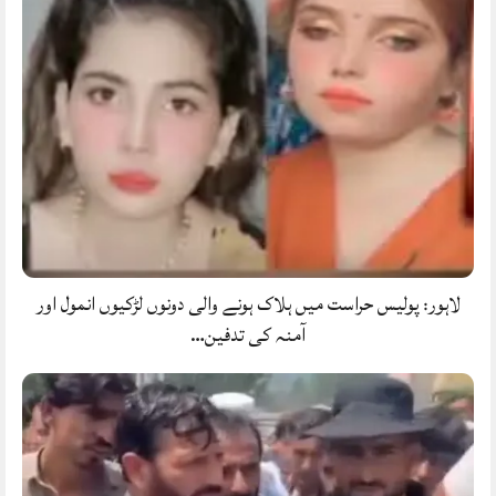
لاہور: پولیس حراست میں ہلاک ہونے والی دونوں لڑکیوں انمول اور
آمنہ کی تدفین…