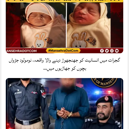
گجرات میں انسانیت کو جھنجھوڑ دینے والا واقعہ، نومولود جڑواں
بچوں کو جھاڑیوں میں…