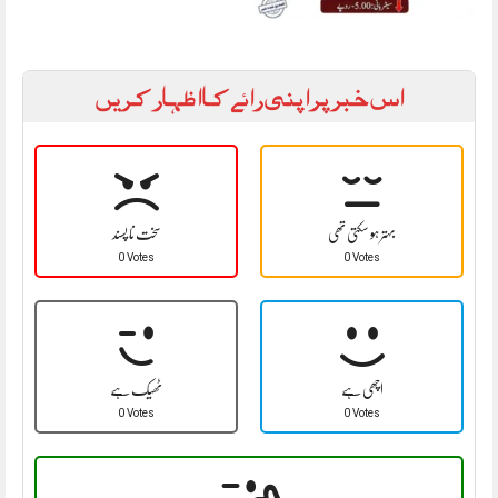
اس خبر پر اپنی رائے کا اظہار کریں
بہتر ہو سکتی تھی
سخت نا پسند
0 Votes
0 Votes
اچھی ہے
ٹھیک ہے
0 Votes
0 Votes