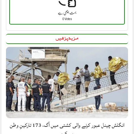
بہت اچھی ہے
0 Votes
مزید پڑھیں
انگلش چینل عبور کرنے والی کشتی میں آگ، 173 تارکینِ وطن
ریسکیو.