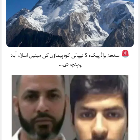
سانحۂ براڈ پیک: 5 نیپالی کوہ پیماؤں کی میتیں اسلام آباد
پہنچا دی…