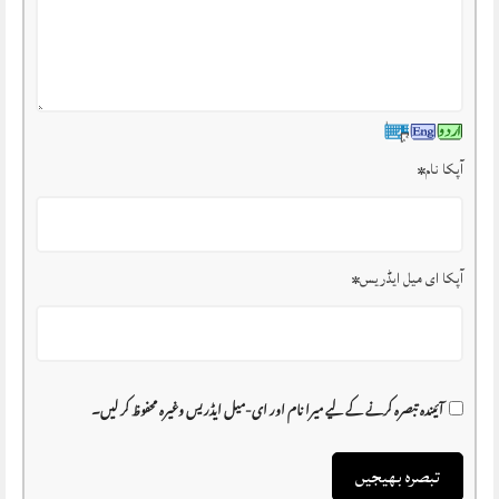
آپکا نام
*
آپکا ای میل ایڈریس
*
آئیندہ تبصرہ کرنے کے لیے میرا نام اور ای-میل ایڈریس وغیرہ محفوظ کر لیں۔