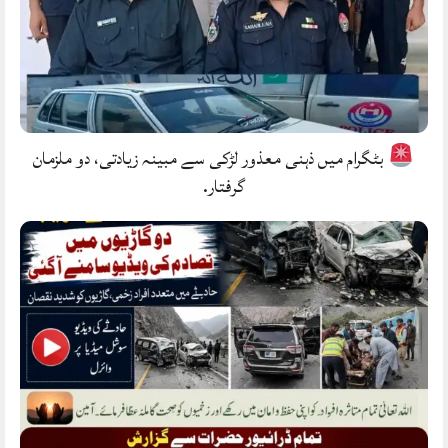
بٹگرام میں ذہنی معذور لڑکی سے مبینہ زیادتی، دو ملزمان
گرفتار.