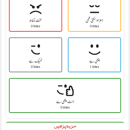
بہتر ہو سکتی تھی
سخت نا پسند
0 Votes
0 Votes
اچھی ہے
ٹھیک ہے
0 Votes
1 Votes
بہت اچھی ہے
0 Votes
مزید پڑھیں