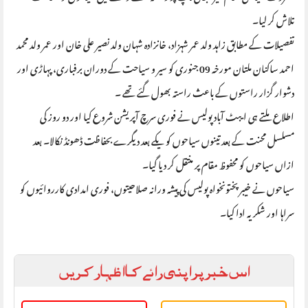
تلاش کر لیا۔
تفصیلات کے مطابق زاہد ولد عمر شہزاد، خانزادہ شہان ولد نصیر علی خان اور عمر ولد محمد
احمد ساکنان ملتان مورخہ 09 جنوری کو سیر و سیاحت کے دوران برفباری، پہاڑی اور
دشوار گزار راستوں کے باعث راستہ بھول گئے تھے ۔
اطلاع ملتے ہی ایبٹ آباد پولیس نے فوری سرچ آپریشن شروع کیا اور دو روز کی
مسلسل محنت کے بعد تینوں سیاحوں کو یکے بعد دیگرے بحفاظت ڈھونڈ نکالا۔ بعد
ازاں سیاحوں کو محفوظ مقام پر منتقل کر دیا گیا۔
سیاحوں نے خیبرپختونخواہ پولیس کی پیشہ ورانہ صلاحیتوں، فوری امدادی کارروائیوں کو
سراہا اور شکریہ ادا کیا۔
اس خبر پر اپنی رائے کا اظہار کریں