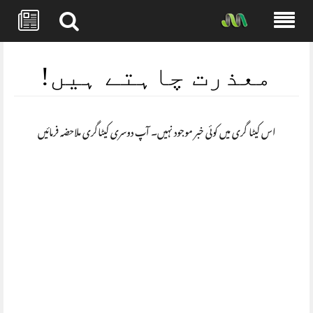
Skip
to
معذرت چاہتے ہیں!
content
اس کیٹا گری میں کوئی خبر موجود نہیں۔ آپ دوسری کیٹاگری ملاحضہ فرمائیں