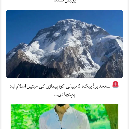
سانحۂ براڈ پیک: 5 نیپالی کوہ پیماؤں کی میتیں اسلام آباد
پہنچا دی…