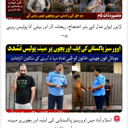
لاہور ایوانِ عدل کے باہر احتجاج، ریحانہ ڈار اور بیٹی کا پولیس رویے
پر…
اسلام آباد میں اوورسیز پاکستانی کی اہلیہ اور بچوں پر مبینہ
پولیس تشدد.