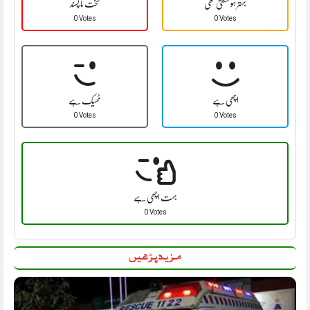
بہتر ہو سکتی تھی
سخت نا پسند
0 Votes
0 Votes
اچھی ہے
ٹھیک ہے
0 Votes
0 Votes
بہت اچھی ہے
0 Votes
مزید پڑھیں