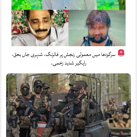
سرگودھا میں معمولی رنجش پر فائرنگ، شہری جاں بحق،
راہگیر شدید زخمی.