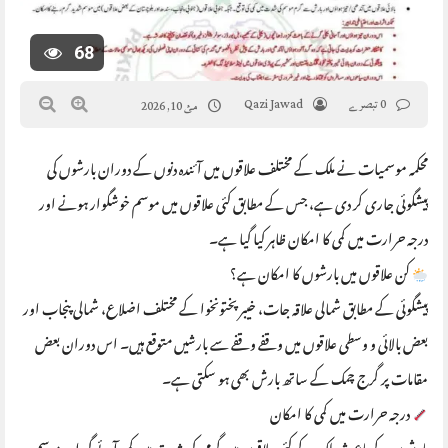
68
0 تبصرے
Qazi Jawad
مئ 10, 2026
محکمہ موسمیات نے ملک کے مختلف علاقوں میں آئندہ دنوں کے دوران بارشوں کی
پیشگوئی جاری کر دی ہے، جس کے مطابق کئی علاقوں میں موسم خوشگوار ہونے اور
درجہ حرارت میں کمی کا امکان ظاہر کیا گیا ہے۔
کن علاقوں میں بارشوں کا امکان ہے؟
پیشگوئی کے مطابق شمالی علاقہ جات، خیبر پختونخوا کے مختلف اضلاع، شمالی پنجاب اور
بعض بالائی و وسطی علاقوں میں وقفے وقفے سے بارشیں متوقع ہیں۔ اس دوران بعض
مقامات پر گرج چمک کے ساتھ بارش بھی ہو سکتی ہے۔
درجہ حرارت میں کمی کا امکان
بارشوں کے باعث ملک کے کئی علاقوں میں گرمی کی شدت میں کمی آئے گی اور موسم