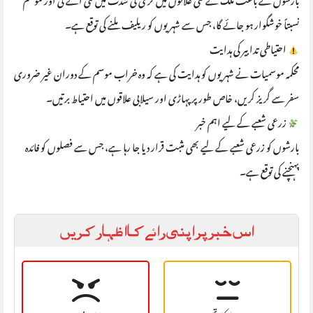
نسبتاً خوشگوار ہو جائے گا، جس سے شہریوں کو ریلیف ملنے کی توقع ہے۔
احتیاطی تدابیر کی ہدایت
محکمہ موسمیات نے شہریوں کو ہدایت کی ہے کہ وہ خراب موسم کے دوران غیر ضروری
سفر سے گریز کریں، خاص طور پر پہاڑی اور سیلابی علاقوں میں احتیاط برتیں۔
زرعی شعبے کے لیے اہم خبر
بارشوں کو زرعی شعبے کے لیے بھی مثبت قرار دیا جا رہا ہے، جس سے فصلوں کو فائدہ
پہنچنے کی توقع ہے۔
اس خبر پر اپنی رائے کا اظہار کریں