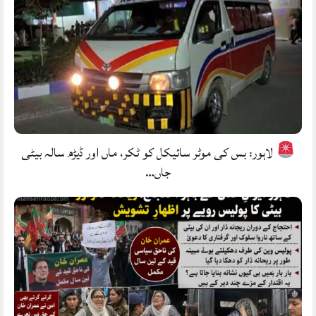
لاہور: بس کی موٹر سائیکل کو ٹکر، ماں اور ڈیڑھ سالہ بیٹی
جاں…