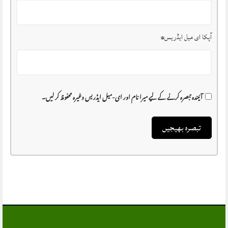
آپکا ای میل ایڈریس
*
آئیندہ تبصرہ کرنے کے لیے میرا نام اور ای-میل ایڈریس وغیرہ محفوظ کر لیں۔