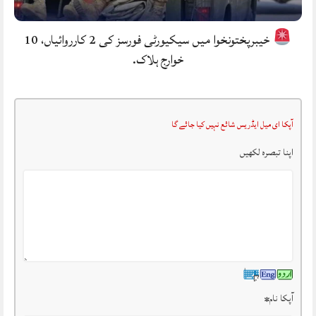
خیبرپختونخوا میں سیکیورٹی فورسز کی 2 کارروائیاں، 10
خوارج ہلاک.
آپکا ای میل ایڈریس شائع نہیں کیا جائے گا
اپنا تبصرہ لکھیں
آپکا نام
*