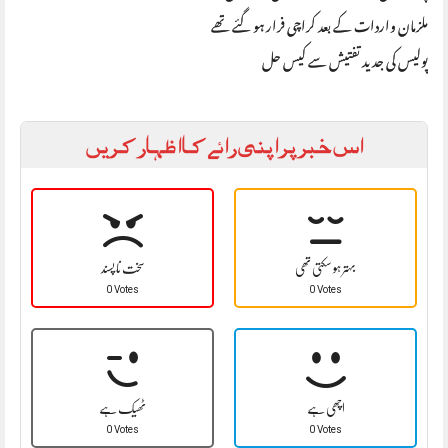
ملزمان واردات کے بعد کراچی فرار ہو گئے تھے
پولیس کی جدید تفتیش سے کیس حل
اس خبر پر اپنی رائے کا اظہار کریں
بہتر ہو سکتی تھی
سخت نا پسند
0 Votes
0 Votes
اچھی ہے
ٹھیک ہے
0 Votes
0 Votes