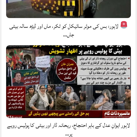
لاہور: بس کی موٹر سائیکل کو ٹکر، ماں اور ڈیڑھ سالہ بیٹی
جاں…
لاہور ایوانِ عدل کے باہر احتجاج، ریحانہ ڈار اور بیٹی کا پولیس رویے
پر…