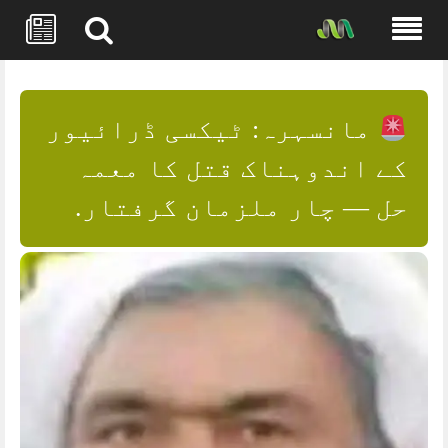
Skip
to
content
مانسہرہ: ٹیکسی ڈرائیور
کے اندوہناک قتل کا معمہ
حل — چار ملزمان گرفتار.