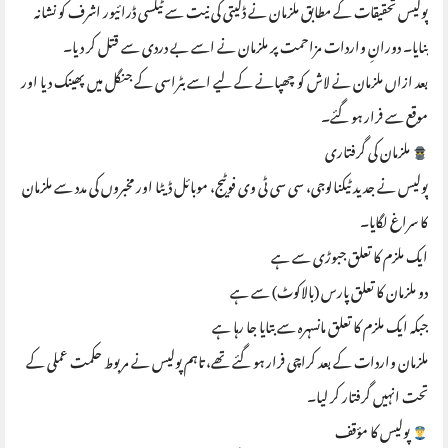
پولیس تحقیقات کے مطابق ملزمان نے ڈکیتی کی نیت سے ٹیکسی ڈرائیور اشرف کو نشانہ
بنایا۔ دورانِ واردات مزاحمت پر ملزمان نے اسے بے دردی سے قتل کر دیا۔
بعد ازاں ملزمان نے لاش کو چھپانے کے لیے اسے بٹراسی کے جنگل میں پھینک دیا اور
موقع سے فرار ہو گئے۔
ملزمان کی گرفتاری
پولیس نے جدید ٹیکنالوجی، سی سی ٹی وی فوٹیج، موبائل ڈیٹا اور مخبروں کی مدد سے ملزمان
کا سراغ لگایا۔
ایک ملزم کا تعلق جبوڑی سے ہے
دو ملزمان کا تعلق پارس (بالاکوٹ) سے ہے
جبکہ ایک ملزم کا تعلق مانسہرہ سے بتایا جا رہا ہے
ملزمان واردات کے بعد کراچی فرار ہو گئے تھے، تاہم پولیس نے مربوط حکمت عملی کے
تحت انہیں گرفتار کر لیا۔
پولیس کا مؤقف