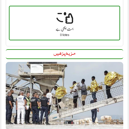
بہت اچھی ہے
0 Votes
مزید پڑھیں