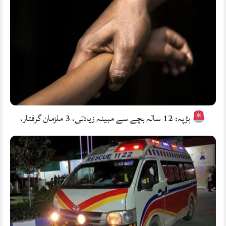
ہڑپہ: 12 سالہ بچے سے مبینہ زیادتی، 3 ملزمان گرفتار.