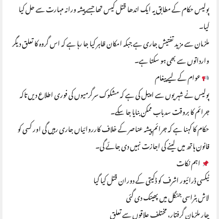
پولیس حکام کے مطابق یہ ایک اندھا قتل کیس تھا جسے پیشہ ورانہ مہارت سے حل کیا
گیا۔
ملزمان سے مزید تفتیش جاری ہے جبکہ امکان ظاہر کیا جا رہا ہے کہ اس گروہ کا تعلق دیگر
وارداتوں سے بھی ہو سکتا ہے۔
عوام کے لیے پیغام
پولیس نے شہریوں سے اپیل کی ہے کہ مشکوک سرگرمیوں کی فوری اطلاع دیں تاکہ
جرائم کا بروقت سدباب ممکن بنایا جا سکے۔
حکام کا کہنا ہے کہ جرائم پیشہ عناصر کے خلاف کارروائیاں جاری رہیں گی اور کسی کو
قانون ہاتھ میں لینے کی اجازت نہیں دی جائے گی۔
اہم نکات
ٹیکسی ڈرائیور اشرف کو ڈکیتی کے دوران قتل کیا گیا
لاش بٹراسی جنگل میں پھینک دی گئی
چار ملزمان گرفتار، مختلف علاقوں سے تعلق