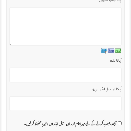
اپنا تبصرہ لکھیں
آپکا نام
*
آپکا ای میل ایڈریس
*
آئیندہ تبصرہ کرنے کے لیے میرا نام اور ای-میل ایڈریس وغیرہ محفوظ کر لیں۔