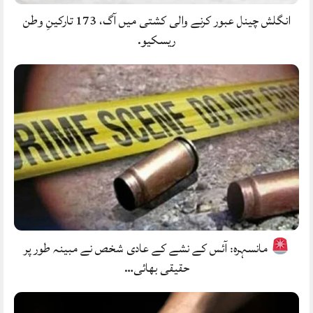
انگلش چینل عبور کرنے والی کشتی میں آگ، 173 تارکینِ وطن
ریسکیو.
مانسہرہ: آئس کے نشے کے عادی شخص نے مبینہ طور پر
حقیقی بھائی…