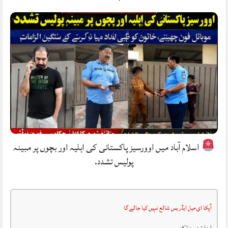
اسلام آباد میں اوورسیز پاکستانی کی اہلیہ اور بچوں پر مبینہ
پولیس تشدد.
آپکا ای میل ایڈریس شائع نہیں کیا جائے گا