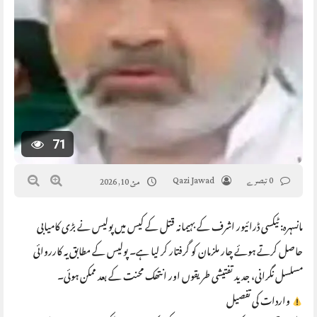
71
0 تبصرے
Qazi Jawad
مئ 10, 2026
مانسہرہ: ٹیکسی ڈرائیور اشرف کے بہیمانہ قتل کے کیس میں پولیس نے بڑی کامیابی
حاصل کرتے ہوئے چار ملزمان کو گرفتار کر لیا ہے۔ پولیس کے مطابق یہ کارروائی
مسلسل نگرانی، جدید تفتیشی طریقوں اور انتھک محنت کے بعد ممکن ہوئی۔
واردات کی تفصیل