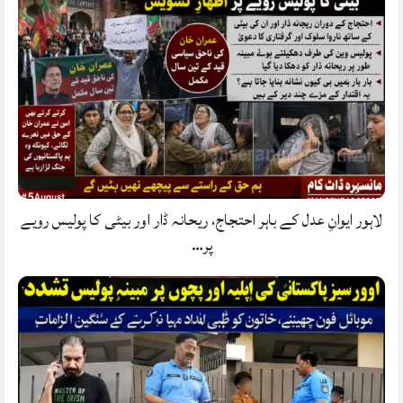
لاہور ایوانِ عدل کے باہر احتجاج، ریحانہ ڈار اور بیٹی کا پولیس رویے
پر…