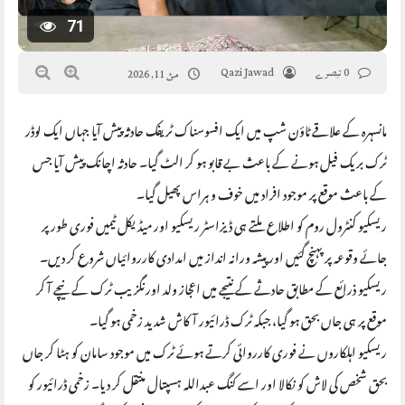
71
0 تبصرے
Qazi Jawad
مئ 11, 2026
مانسہرہ کے علاقے ٹاؤن شپ میں ایک افسوسناک ٹریفک حادثہ پیش آیا جہاں ایک لوڈر
ٹرک بریک فیل ہونے کے باعث بے قابو ہو کر الٹ گیا۔ حادثہ اچانک پیش آیا جس
کے باعث موقع پر موجود افراد میں خوف و ہراس پھیل گیا۔
ریسکیو کنٹرول روم کو اطلاع ملتے ہی ڈیزاسٹر ریسکیو اور میڈیکل ٹیمیں فوری طور پر
جائے وقوعہ پر پہنچ گئیں اور پیشہ ورانہ انداز میں امدادی کارروائیاں شروع کر دیں۔
ریسکیو ذرائع کے مطابق حادثے کے نتیجے میں اعجاز ولد اورنگزیب ٹرک کے نیچے آ کر
موقع پر ہی جاں بحق ہو گیا، جبکہ ٹرک ڈرائیور آکاش شدید زخمی ہو گیا۔
ریسکیو اہلکاروں نے فوری کارروائی کرتے ہوئے ٹرک میں موجود سامان کو ہٹا کر جاں
بحق شخص کی لاش کو نکالا اور اسے کنگ عبداللہ ہسپتال منتقل کر دیا۔ زخمی ڈرائیور کو