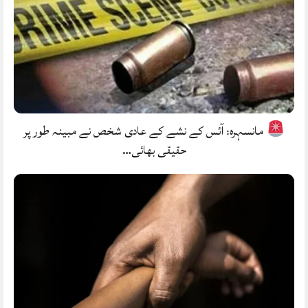
مانسہرہ: آئس کے نشے کے عادی شخص نے مبینہ طور پر
حقیقی بھائی…