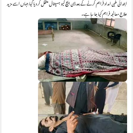
ابتدائی طبی امداد فراہم کرنے کے بعد ڈی ایچ کیو ہسپتال منتقل کر دیا گیا جہاں اسے مزید
علاج معالجہ فراہم کیا جا رہا ہے۔