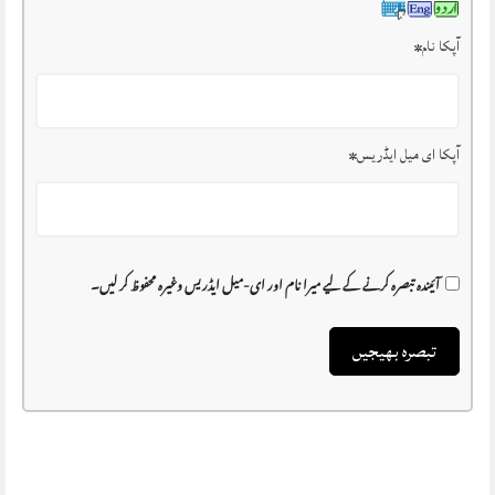
آپکا نام
*
آپکا ای میل ایڈریس
*
آئیندہ تبصرہ کرنے کے لیے میرا نام اور ای-میل ایڈریس وغیرہ محفوظ کر لیں۔