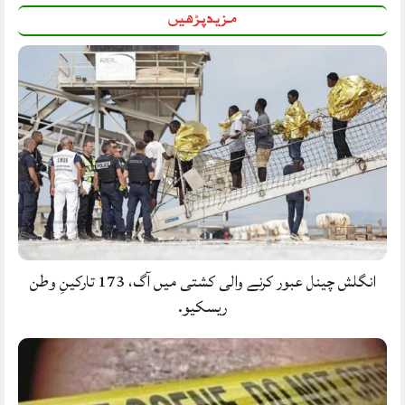
مزید پڑھیں
انگلش چینل عبور کرنے والی کشتی میں آگ، 173 تارکینِ وطن
ریسکیو.