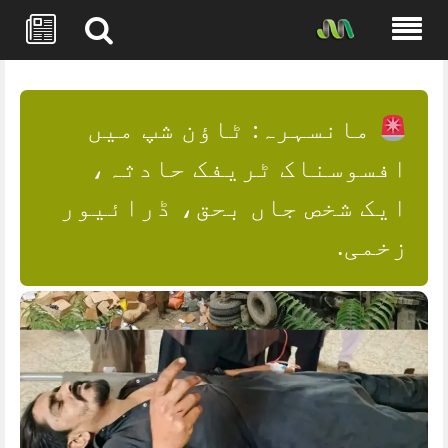
Skip
to
content
مانسہرہ: ٹاؤن شپ میں
افسوسناک ٹریفک حادثہ،
ایک شخص جاں بحق، ڈرائیور
زخمی.