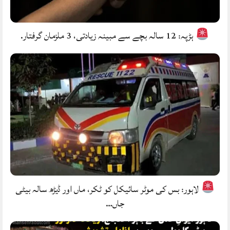
ہڑپہ: 12 سالہ بچے سے مبینہ زیادتی، 3 ملزمان گرفتار.
لاہور: بس کی موٹر سائیکل کو ٹکر، ماں اور ڈیڑھ سالہ بیٹی
جاں…