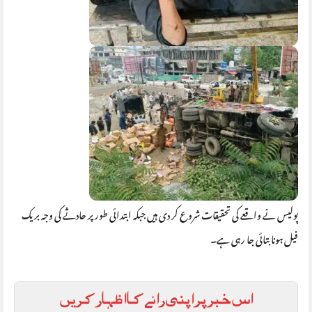
پولیس نے واقعے کی تحقیقات شروع کر دی ہیں جبکہ ابتدائی طور پر حادثے کی وجہ بریک
فیل ہونا بتائی جا رہی ہے۔
اس خبر پر اپنی رائے کا اظہار کریں