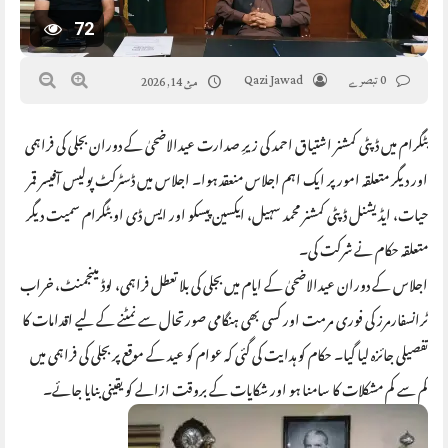
72
0 تبصرے
Qazi Jawad
مئ 14, 2026
بٹگرام میں ڈپٹی کمشنر اشتیاق احمد کی زیرِ صدارت عیدالاضحیٰ کے دوران بجلی کی فراہمی
اور دیگر متعلقہ امور پر ایک اہم اجلاس منعقد ہوا۔ اجلاس میں ڈسٹرکٹ پولیس آفیسر قمر
حیات، ایڈیشنل ڈپٹی کمشنر محمد سہیل، ایکسین پیسکو اور ایس ڈی او بٹگرام سمیت دیگر
متعلقہ حکام نے شرکت کی۔
اجلاس کے دوران عیدالاضحیٰ کے ایام میں بجلی کی بلا تعطل فراہمی، لوڈ مینجمنٹ، خراب
ٹرانسفارمرز کی فوری مرمت اور کسی بھی ہنگامی صورتحال سے نمٹنے کے لیے اقدامات کا
تفصیلی جائزہ لیا گیا۔ حکام کو ہدایت کی گئی کہ عوام کو عید کے موقع پر بجلی کی فراہمی میں
کم سے کم مشکلات کا سامنا ہو اور شکایات کے بروقت ازالے کو یقینی بنایا جائے۔