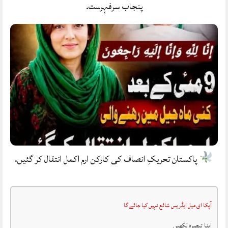
پنجاب سرفہرست.
پاکستان تحریکِ انصاف کی کارکن ارم اکمل انتقال کر گئیں.
آپکا ای میل ایڈریس شائع نہیں کیا جائے گا
اپنا تبصرہ لکھیں