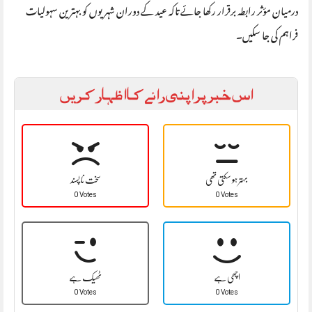
درمیان مؤثر رابطہ برقرار رکھا جائے تاکہ عید کے دوران شہریوں کو بہترین سہولیات
فراہم کی جا سکیں۔
اس خبر پر اپنی رائے کا اظہار کریں
بہتر ہو سکتی تھی
سخت نا پسند
0 Votes
0 Votes
اچھی ہے
ٹھیک ہے
0 Votes
0 Votes