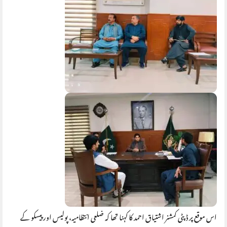
اس موقع پر ڈپٹی کمشنر اشتیاق احمد کا کہنا تھا کہ ضلعی انتظامیہ، پولیس اور پیسکو کے