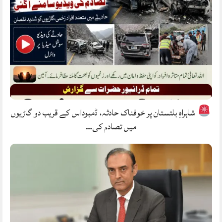
شاہراہِ بلتستان پر خوفناک حادثہ، ڈمبوداس کے قریب دو گاڑیوں
میں تصادم کی…