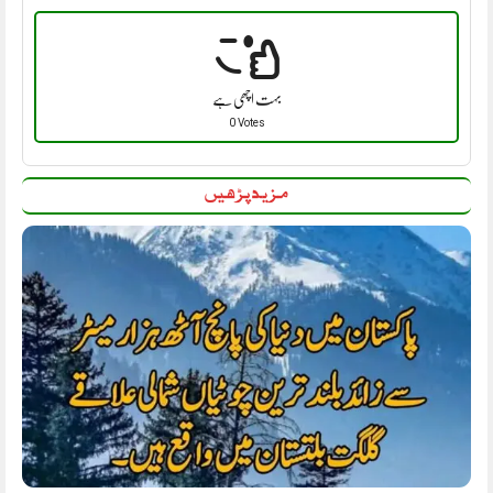
بہت اچھی ہے
0 Votes
مزید پڑھیں