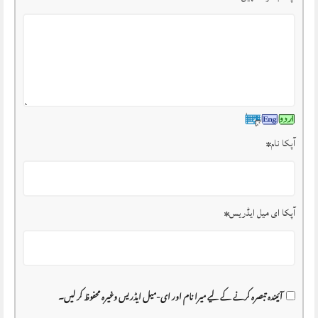
آپکا نام
*
آپکا ای میل ایڈریس
*
آئیندہ تبصرہ کرنے کے لیے میرا نام اور ای-میل ایڈریس وغیرہ محفوظ کر لیں۔