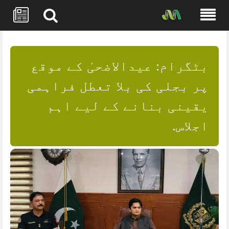
Skip
to
content
بٹگرام: عیدالاضحیٰ کے موقع
پر بجلی کی بلا تعطل فراہمی
یقینی بنانے کے لیے اہم
اجلاس.