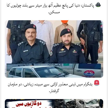
پاکستان: دنیا کی پانچ عظیم آٹھ ہزار میٹر سے بلند چوٹیوں کا
مسکن.
بٹگرام میں ذہنی معذور لڑکی سے مبینہ زیادتی، دو ملزمان
گرفتار.