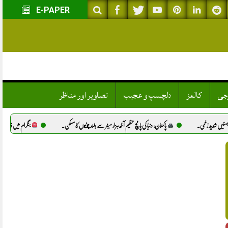
E-PAPER
وجی
کالمز
دلچسپ و عجیب
تصاویر اور مناظر
.
پاکستان: دنیا کی پانچ عظیم آٹھ ہزار میٹر سے بلند چوٹیوں کا مسکن.
بٹگرام میں ذہنی معذور لڑکی سے مبینہ