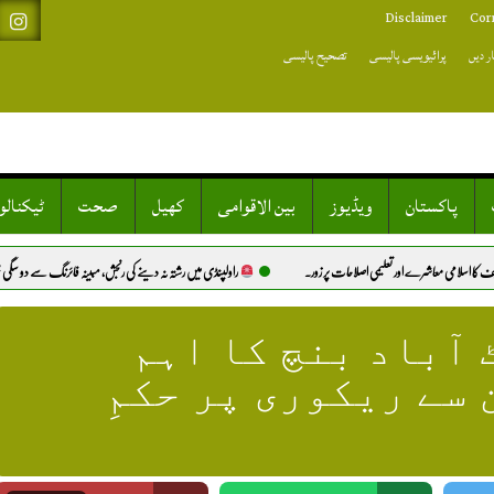
Disclaimer
Cor
ر دیں
پرائیویسی پالیسی
تصحیح پالیسی
پاکستان
ویڈیوز
بین الاقوامی
کھیل
صحت
ٹیکنال
شرے اور تعلیمی اصلاحات پر زور.
راولپنڈی میں رشتہ نہ دینے کی رنجش، مبینہ فائرنگ سے دو سگی بہنیں شدید زخمی
 آباد بنچ کا اہم
 سے ریکوری پر حکمِ