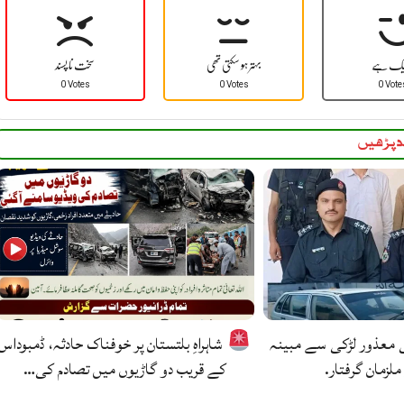
یک ہے
بہتر ہو سکتی تھی
سخت نا پسند
0 Votes
0 Votes
0 Vote
 پڑھیں
ی معذور لڑکی سے مبینہ
شاہراہِ بلتستان پر خوفناک حادثہ، ڈمبوداس
ملزمان گرفتار.
کے قریب دو گاڑیوں میں تصادم کی…