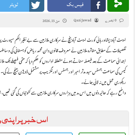
فیس بک
ٹویٹر
0 تبصرے
Qazi Jawad
مئ 15, 2026
ایبٹ آباد: پشاور ہائی کورٹ ایبٹ آباد بنچ نے سرکاری ملازمین سے بے نظیر انکم سپور
تفصیلات کے مطابق متاثرہ ملازمین نے معروف قانون دان محمد ریاض کوہستانی کی وساط
ابتدائی سماعت کے بعد فیصلہ سناتے ہوئے متعلقہ اداروں کو حکم دیا کہ حتمی فیصلے تک ملاز
کیس کی سماعت جسٹس سید مدثر امیر اور جسٹس اورنگزیب پر مشتمل ڈویژن بینچ نے کی۔ ع
ریکوری عمل میں نہ لائی جائے۔
واضح رہے کہ حالیہ دنوں میں اس مد میں ہزاروں سرکاری ملازمین سے کٹوتیاں کی گئی تھ
اس خبر پر اپنی ر