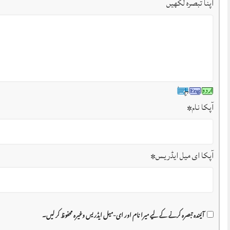
اپنا تبصرہ لکھیں
آپکا نام
*
آپکا ای میل ایڈریس
*
آئیندہ تبصرہ کرنے کے لیے میرا نام اور ای-میل ایڈریس وغیرہ محفوظ کر لیں۔