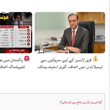
فری لانسرز کے لیے سہولتوں سے
پاکستان میں بچ
ترسیلاتِ زر میں اضافہ، گورنر اسٹیٹ بینک.
تشویشناک اضافہ
آپکا ای میل ایڈریس شائع نہیں کیا جائے گا