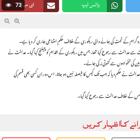
واٹس ایپ
ای میل
73
ٹ پروگرام کے تحت کی جانے والی ریکوری کے خلاف حکمِ امتناعی جاری کر دیا ہے۔
ت سے عدالت سے رجوع کیا تھا، جس میں ریکوری کے اقدام کو چیلنج کیا گیا۔ عدالت نے
مین کی تنخواہوں سے کٹوتی نہ کی جائے۔
دالت نے حکم دیا کہ جب تک کیس کا فیصلہ نہیں ہو جاتا، اس دوران کسی بھی قسم کی
یں، جس کے خلاف عدالت سے رجوع کیا گیا۔
ائے کا اظہار کریں