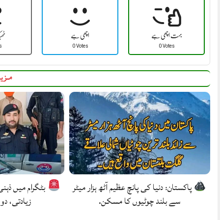
بہت اچھی ہے
اچھی ہے
ٹھ
s
0 Votes
0 Votes
مزید
پاکستان: دنیا کی پانچ عظیم آٹھ ہزار میٹر
بٹگرام میں ذہن
سے بلند چوٹیوں کا مسکن.
زیادتی، دو 