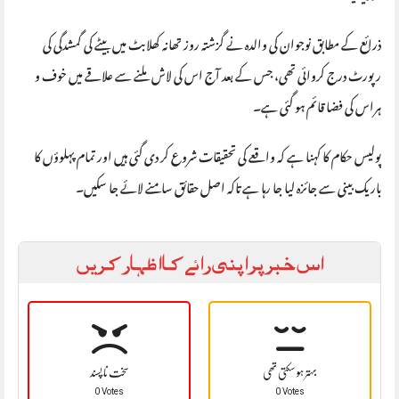
ذرائع کے مطابق نوجوان کی والدہ نے گزشتہ روز تھانہ کھلابٹ میں بیٹے کی گمشدگی کی
رپورٹ درج کروائی تھی، جس کے بعد آج اس کی لاش ملنے سے علاقے میں خوف و
ہراس کی فضا قائم ہو گئی ہے۔
پولیس حکام کا کہنا ہے کہ واقعے کی تحقیقات شروع کر دی گئی ہیں اور تمام پہلوؤں کا
باریک بینی سے جائزہ لیا جا رہا ہے تاکہ اصل حقائق سامنے لائے جا سکیں۔
اس خبر پر اپنی رائے کا اظہار کریں
بہتر ہو سکتی تھی
سخت نا پسند
0 Votes
0 Votes