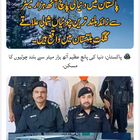
پاکستان: دنیا کی پانچ عظیم آٹھ ہزار میٹر سے بلند چوٹیوں کا
مسکن.