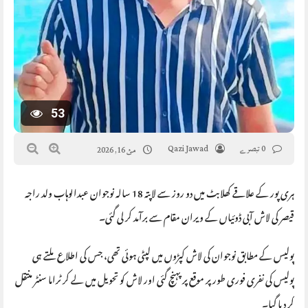
53
0 تبصرے
Qazi Jawad
مئ 16, 2026
ہری پور کے علاقے کھلابٹ میں دو روز سے لاپتہ 18 سالہ نوجوان عبدالوہاب ولد راجہ
قیصر کی لاش آبی ڈوئیاں کے ویران مقام سے برآمد کر لی گئی۔
پولیس کے مطابق نوجوان کی لاش کپڑوں میں لپٹی ہوئی تھی، جس کی اطلاع ملتے ہی
پولیس کی نفری فوری طور پر موقع پر پہنچ گئی اور لاش کو تحویل میں لے کر ٹراما سنٹر منتقل
کر دیا گیا۔