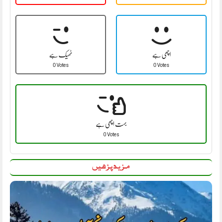
اچھی ہے
ٹھیک ہے
0 Votes
0 Votes
بہت اچھی ہے
0 Votes
مزید پڑھیں