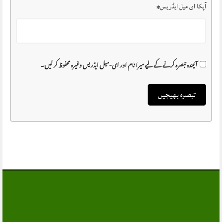
آپکا ای میل ایڈریس
*
آئیندہ تبصرہ کرنے کے لیے میرا نام اور ای-میل ایڈریس وغیرہ محفوظ کر لیں۔