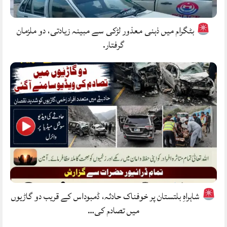
بٹگرام میں ذہنی معذور لڑکی سے مبینہ زیادتی، دو ملزمان
گرفتار.
شاہراہِ بلتستان پر خوفناک حادثہ، ڈمبوداس کے قریب دو گاڑیوں
میں تصادم کی…