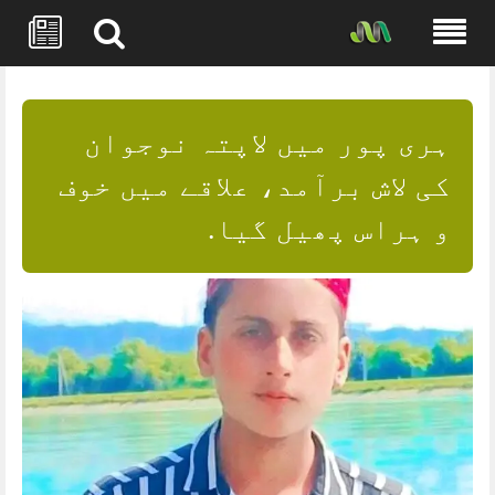
Skip
to
content
ہری پور میں لاپتہ نوجوان
کی لاش برآمد، علاقے میں خوف
و ہراس پھیل گیا.