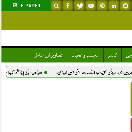
E-PAPER
وجی
کالمز
دلچسپ و عجیب
تصاویر اور مناظر
 دینے کی رنجش، مبینہ فائرنگ سے دو سگی بہنیں شدید زخمی.
پاکستان: دنیا کی پانچ عظیم آٹھ ہزار میٹر سے بلند چوٹیوں ک