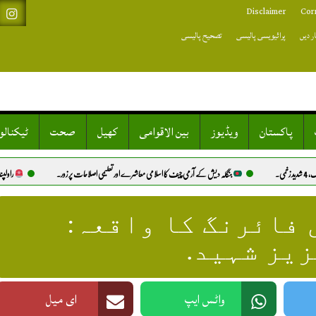
Disclaimer
Cor
ر دیں
پرائیویسی پالیسی
تصحیح پالیسی
پاکستان
ویڈیوز
بین الاقوامی
کھیل
صحت
ٹیکنال
بنگلہ دیش کے آرمی چیف کا اسلامی معاشرے اور تعلیمی اصلاحات پر زور.
راولپنڈی میں رشتہ نہ
 فائرنگ کا واقعہ:
یز شہید.
واٹس ایپ
ای میل