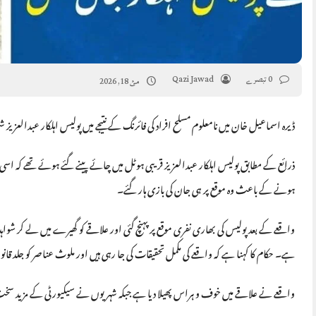
0 تبصرے
Qazi Jawad
مئ 18, 2026
ڈیرہ اسماعیل خان میں نامعلوم مسلح افراد کی فائرنگ کے نتیجے میں پولیس اہلکار عبدالعز
ذرائع کے مطابق پولیس اہلکار عبدالعزیز قریبی ہوٹل میں چائے پینے گئے ہوئے تھے کہ ا
ہونے کے باعث وہ موقع پر ہی جان کی بازی ہار گئے۔
واقعے کے بعد پولیس کی بھاری نفری موقع پر پہنچ گئی اور علاقے کو گھیرے میں لے کر شواہ
ہے۔ حکام کا کہنا ہے کہ واقعے کی مکمل تحقیقات کی جا رہی ہیں اور ملوث عناصر کو جلد قا
واقعے نے علاقے میں خوف و ہراس پھیلا دیا ہے جبکہ شہریوں نے سیکیورٹی کے مزید سخت 