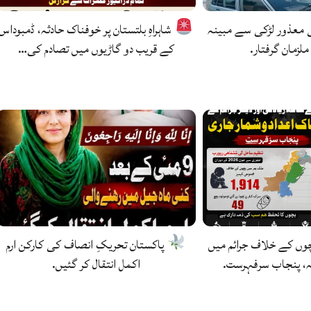
ی معذور لڑکی سے مبینہ
شاہراہِ بلتستان پر خوفناک حادثہ، ڈمبوداس
ملزمان گرفتار.
کے قریب دو گاڑیوں میں تصادم کی…
وں کے خلاف جرائم میں
پاکستان تحریکِ انصاف کی کارکن ارم
، پنجاب سرفہرست.
اکمل انتقال کر گئیں.