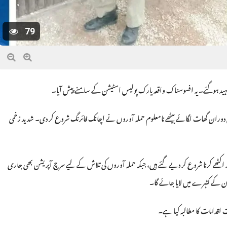
79
یز شہید ہوگئے۔ یہ افسوسناک واقعہ یارک پولیس اسٹیشن کے سامنے پیش آیا۔
سی دوران گھات لگائے بیٹھے نامعلوم حملہ آوروں نے اچانک فائرنگ شروع کر دی۔ شدید زخمی
د اکٹھے کرنا شروع کر دیے گئے ہیں، جبکہ حملہ آوروں کی تلاش کے لیے سرچ آپریشن بھی جاری
نون کے کٹہرے میں لایا جائے گا۔
اقدامات کا مطالبہ کیا ہے۔