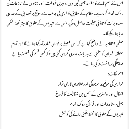
اس نئے حکم نامے کا مقصد جعلی لین دین، دوہری فروخت، اور زمینوں کے تنازعات کی
روک تھام کرنا ہے۔ حکام کے مطابق پٹواری کی جانب سے موقع پر تصدیق کے بعد ہی
دستاویزات کو قانونی حیثیت حاصل ہوگی، جس سے شہریوں کے حقوق کا بہتر تحفظ ممکن
بنایا جا سکے گا۔
ضلعی انتظامیہ نے واضح کیا ہے کہ اس فیصلے پر فوری عملدرآمد کیا جائے گا اور تمام
متعلقہ افسران کو سختی سے ہدایات جاری کر دی گئی ہیں تاکہ کسی قسم کی غفلت یا بے
ضابطگی برداشت نہ کی جائے۔
اہم نکات:
پٹواری کی موقع پر موجودگی اور نشاندہی لازمی قرار
انتقال اور رجسٹری کے عمل میں شفافیت کا فروغ
جعلی دستاویزات اور فراڈ کی روک تھام
شہریوں کے حقوق کا تحفظ یقینی بنانے کی کوشش