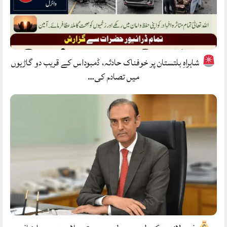
شاہراہِ بلتستان پر خوفناک حادثہ، ڈمبوداس کے قریب دو گاڑیوں
میں تصادم کی…