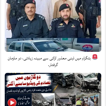
بٹگرام میں ذہنی معذور لڑکی سے مبینہ زیادتی، دو ملزمان
گرفتار.