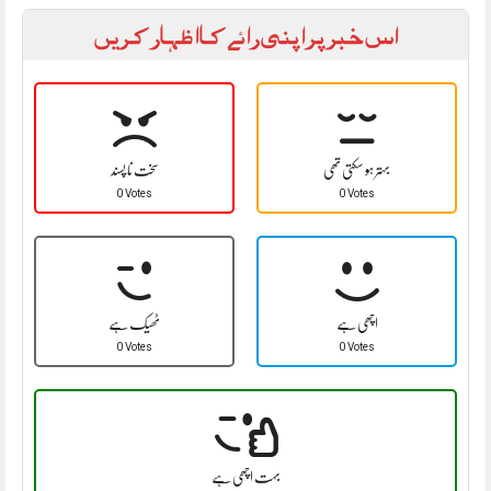
اس خبر پر اپنی رائے کا اظہار کریں
بہتر ہو سکتی تھی
سخت نا پسند
0 Votes
0 Votes
اچھی ہے
ٹھیک ہے
0 Votes
0 Votes
بہت اچھی ہے