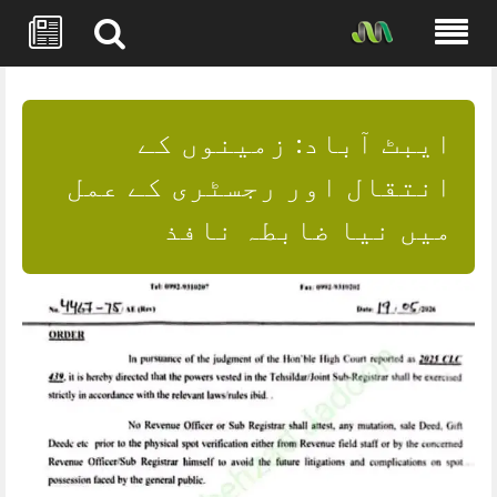
Skip
to
content
ایبٹ آباد: زمینوں کے
انتقال اور رجسٹری کے عمل
میں نیا ضابطہ نافذ