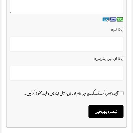
آپکا نام
*
آپکا ای میل ایڈریس
*
آئیندہ تبصرہ کرنے کے لیے میرا نام اور ای-میل ایڈریس وغیرہ محفوظ کر لیں۔