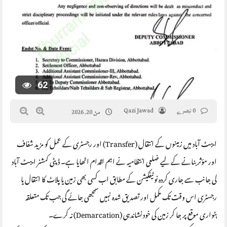
62
0 تبصرے
Qazi Jawad
مئ 20, 2026
ایبٹ آباد میں زمینوں کے انتقال (Transfer) اور رجسٹری کے عمل کو مزید شفاف
اور مؤثر بنانے کے لیے ضلعی انتظامیہ نے اہم اقدام اٹھایا ہے۔ ڈپٹی کمشنر ایبٹ آباد
کی جانب سے جاری کردہ نوٹیفکیشن کے مطابق اب کسی بھی زمین یا پلاٹ کا انتقال یا
رجسٹری اس وقت تک مکمل اور تصدیق شدہ نہیں سمجھی جائے گی جب تک متعلقہ
پٹواری موقع پر جا کر زمین کی خود نشاندہی (Demarcation) نہ کرے۔