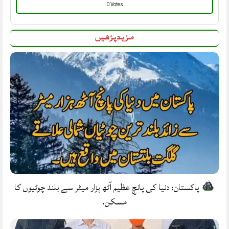
0 Votes
مزید پڑھیں
پاکستان: دنیا کی پانچ عظیم آٹھ ہزار میٹر سے بلند چوٹیوں کا
مسکن.