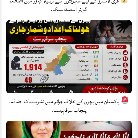
فری لانسرز کے لیے سہولتوں سے ترسیلاتِ زر میں اضافہ،
گورنر اسٹیٹ بینک.
پاکستان میں بچوں کے خلاف جرائم میں تشویشناک اضافہ،
پنجاب سرفہرست.