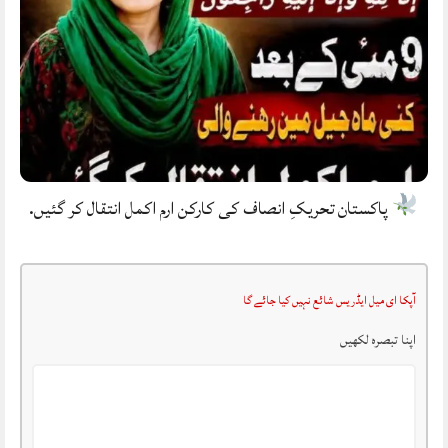
پاکستان تحریکِ انصاف کی کارکن ارم اکمل انتقال کر گئیں.
آپکا ای میل ایڈریس شائع نہیں کیا جائے گا
اپنا تبصرہ لکھیں