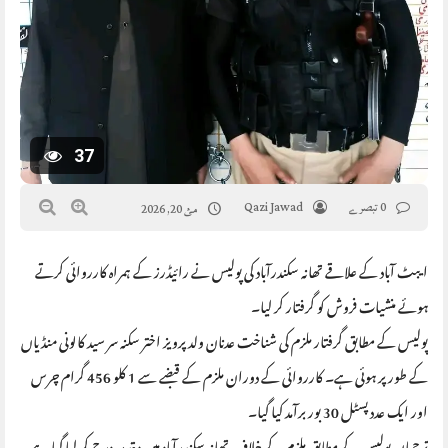
37
0 تبصرے
Qazi Jawad
مئ 20, 2026
ایبٹ آباد کے علاقے تھانہ سکندرآباد کی پولیس نے رائیڈرز کے ہمراہ کارروائی کرتے
ہوئے منشیات فروش کو گرفتار کر لیا۔
پولیس کے مطابق گرفتار ملزم کی شناخت عدنان ولد پرویز اختر سکنہ سر سید کالونی منڈیاں
کے طور پر ہوئی ہے۔ کارروائی کے دوران ملزم کے قبضے سے 1 کلو 456 گرام چرس
اور ایک عدد پسٹل 30 بور برآمد کیا گیا۔
ترجمان پولیس کے مطابق ملزم کے خلاف تھانہ سکندرآباد میں مقدمہ درج کر لیا گیا ہے،