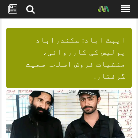
Skip
to
content
ایبٹ آباد: سکندرآباد
پولیس کی کارروائی،
منشیات فروش اسلحہ سمیت
گرفتار.