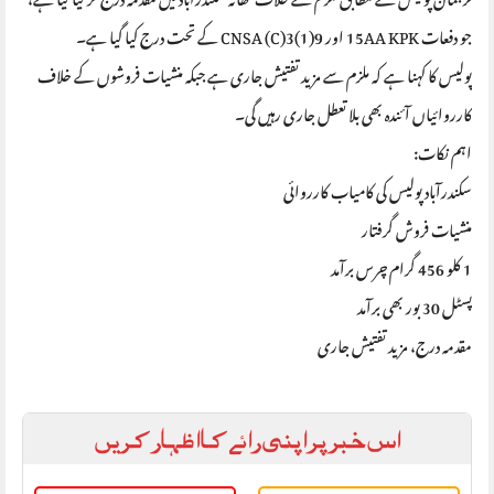
جو دفعات 15AA KPK اور 9(1)3(C) CNSA کے تحت درج کیا گیا ہے۔
پولیس کا کہنا ہے کہ ملزم سے مزید تفتیش جاری ہے جبکہ منشیات فروشوں کے خلاف
کارروائیاں آئندہ بھی بلا تعطل جاری رہیں گی۔
اہم نکات:
سکندرآباد پولیس کی کامیاب کارروائی
منشیات فروش گرفتار
1 کلو 456 گرام چرس برآمد
پسٹل 30 بور بھی برآمد
مقدمہ درج، مزید تفتیش جاری
اس خبر پر اپنی رائے کا اظہار کریں