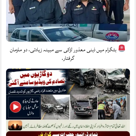
بٹگرام میں ذہنی معذور لڑکی سے مبینہ زیادتی، دو ملزمان
گرفتار.