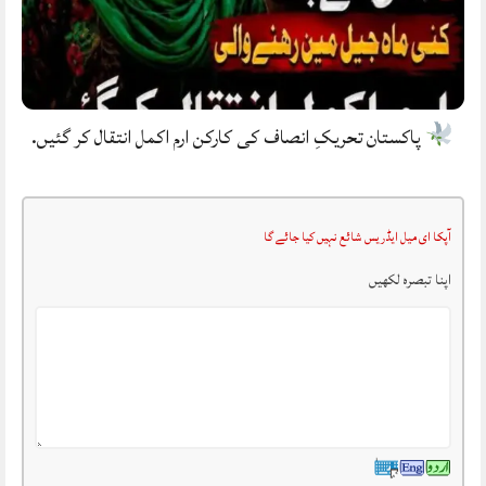
پاکستان تحریکِ انصاف کی کارکن ارم اکمل انتقال کر گئیں.
آپکا ای میل ایڈریس شائع نہیں کیا جائے گا
اپنا تبصرہ لکھیں