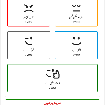
بہتر ہو سکتی تھی
سخت نا پسند
0 Votes
0 Votes
اچھی ہے
ٹھیک ہے
0 Votes
0 Votes
بہت اچھی ہے
0 Votes
مزید پڑھیں