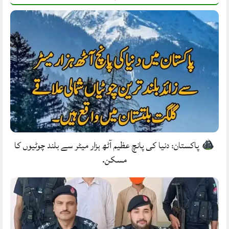
پاکستان: دنیا کی پانچ عظیم آٹھ ہزار میٹر سے بلند چوٹیوں کا
مسکن.