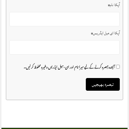
آپکا نام
*
آپکا ای میل ایڈریس
*
آئیندہ تبصرہ کرنے کے لیے میرا نام اور ای-میل ایڈریس وغیرہ محفوظ کر لیں۔