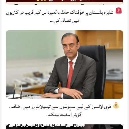
شاہراہِ بلتستان پر خوفناک حادثہ، ڈمبوداس کے قریب دو گاڑیوں
میں تصادم کی…
فری لانسرز کے لیے سہولتوں سے ترسیلاتِ زر میں اضافہ،
گورنر اسٹیٹ بینک.