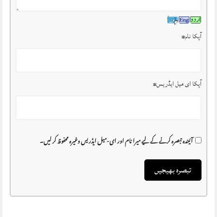
آپکا نام
*
آپکا ای میل ایڈریس
*
آئیندہ تبصرہ کرنے کے لیے میرا نام اور ای-میل ایڈریس وغیرہ محفوظ کر لیں۔