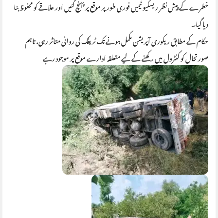
خطرے کے پیش نظر ریسکیو ٹیمیں فوری طور پر موقع پر پہنچ گئیں اور علاقے کو محفوظ بنا
دیا گیا۔
حکام کے مطابق ریکوری آپریشن مکمل ہونے تک ٹریفک کی روانی متاثر رہی، تاہم
صورتحال کو کنٹرول میں رکھنے کے لیے متعلقہ ادارے موقع پر موجود رہے