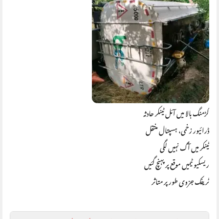
کڑمنگ بالا میں آئل ٹینکر حادثہ
ڈرائیور زخمی، ہسپتال منتقل
ٹینکر میں آگ نہیں لگی
ریسکیو ٹیمیں موقع پر پہنچ گئیں
ٹریفک جزوی طور پر متاثر