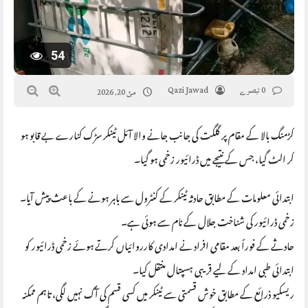
54
0 تبصرے
Qazi Jawad
مئ 20, 2026
کڑمنگ بالا کے مقام پر گلگت کی جانب جانے والا آئل ٹینکر سڑک کنارے بے قابو ہو
کر الٹ گیا، جس کے نتیجے میں ڈرائیور زخمی ہو گیا۔
ابتدائی معلومات کے مطابق حادثہ ٹینکر کے کنٹرول سے باہر ہونے کے باعث پیش آیا۔
زخمی ڈرائیور کی شناخت جلال کے نام سے ہوئی ہے۔
حادثے کے فوراً بعد مقامی افراد نے امدادی کارروائیاں کرتے ہوئے زخمی ڈرائیور کو
ابتدائی طبی امداد کے لیے قریبی ہسپتال منتقل کیا۔
ریسکیو ذرائع کے مطابق خوش قسمتی سے ٹینکر میں کسی قسم کی آگ نہیں لگی، تاہم ممکنہ