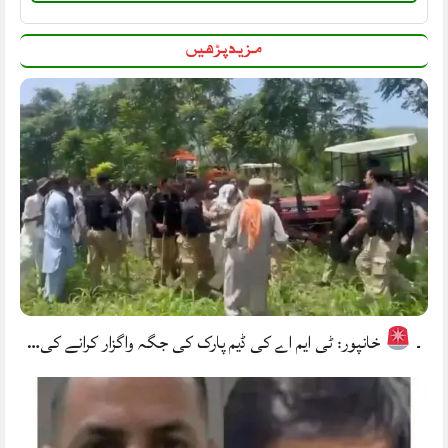
مزید پڑھیں
۔
خانپور: ٹی ایم اے کی ڈیم پارک کی جگہ واگزار کرانے کی…