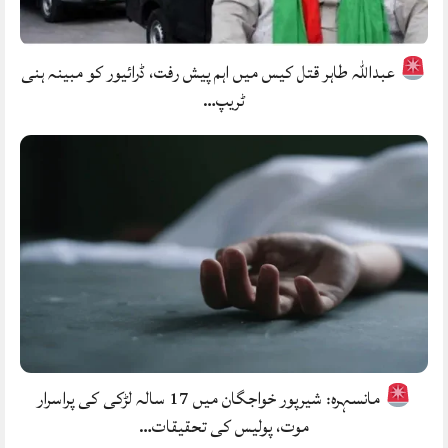
عبداللہ طاہر قتل کیس میں اہم پیش رفت، ڈرائیور کو مبینہ ہنی
ٹریپ…
مانسہرہ: شیرپور خواجگان میں 17 سالہ لڑکی کی پراسرار
موت، پولیس کی تحقیقات…