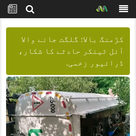
Skip
to
content
کڑمنگ بالا: گلگت جانے والا
آئل ٹینکر حادثے کا شکار،
ڈرائیور زخمی.