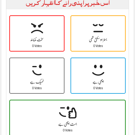
اس خبر پر اپنی رائے کا اظہار کریں
بہتر ہو سکتی تھی
سخت نا پسند
0 Votes
0 Votes
اچھی ہے
ٹھیک ہے
0 Votes
0 Votes
بہت اچھی ہے
0 Votes