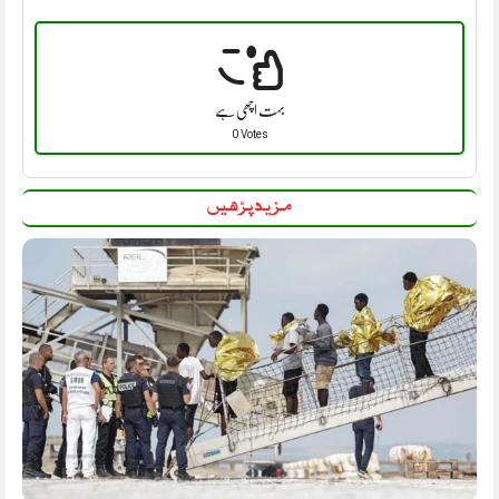
بہت اچھی ہے
0 Votes
مزید پڑھیں