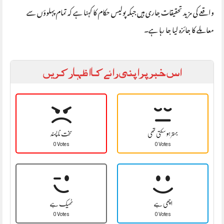
واقعے کی مزید تحقیقات جاری ہیں جبکہ پولیس حکام کا کہنا ہے کہ تمام پہلوؤں سے
معاملے کا جائزہ لیا جا رہا ہے۔
اس خبر پر اپنی رائے کا اظہار کریں
بہتر ہو سکتی تھی
سخت نا پسند
0 Votes
0 Votes
اچھی ہے
ٹھیک ہے
0 Votes
0 Votes