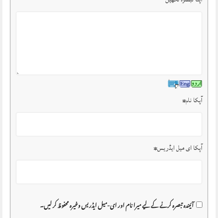
آپکا نام
*
آپکا ای میل ایڈریس
*
آئیندہ تبصرہ کرنے کے لیے میرا نام اور ای-میل ایڈریس وغیرہ محفوظ کر لیں۔