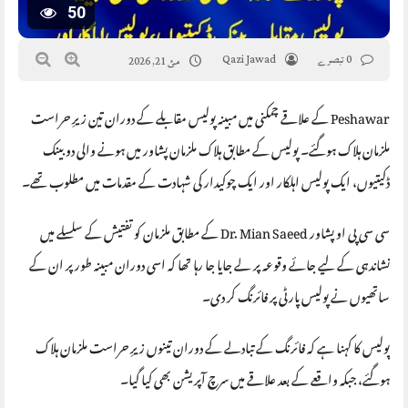
50
0 تبصرے
Qazi Jawad
مئ 21, 2026
Peshawar کے علاقے چمکنی میں مبینہ پولیس مقابلے کے دوران تین زیرِ حراست
ملزمان ہلاک ہوگئے۔ پولیس کے مطابق ہلاک ملزمان پشاور میں ہونے والی دو بینک
ڈکیتیوں، ایک پولیس اہلکار اور ایک چوکیدار کی شہادت کے مقدمات میں مطلوب تھے۔
سی سی پی او پشاور Dr. Mian Saeed کے مطابق ملزمان کو تفتیش کے سلسلے میں
نشاندہی کے لیے جائے وقوعہ پر لے جایا جا رہا تھا کہ اسی دوران مبینہ طور پر ان کے
ساتھیوں نے پولیس پارٹی پر فائرنگ کر دی۔
پولیس کا کہنا ہے کہ فائرنگ کے تبادلے کے دوران تینوں زیرِ حراست ملزمان ہلاک
ہوگئے، جبکہ واقعے کے بعد علاقے میں سرچ آپریشن بھی کیا گیا۔