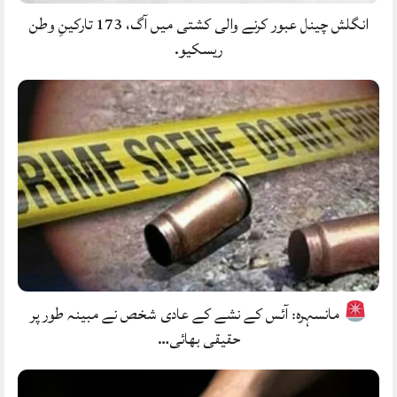
انگلش چینل عبور کرنے والی کشتی میں آگ، 173 تارکینِ وطن
ریسکیو.
مانسہرہ: آئس کے نشے کے عادی شخص نے مبینہ طور پر
حقیقی بھائی…