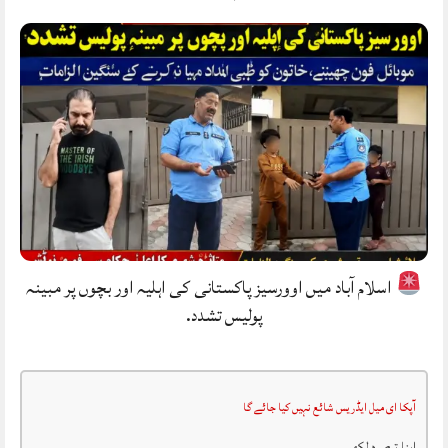
اسلام آباد میں اوورسیز پاکستانی کی اہلیہ اور بچوں پر مبینہ
پولیس تشدد.
آپکا ای میل ایڈریس شائع نہیں کیا جائے گا
اپنا تبصرہ لکھیں