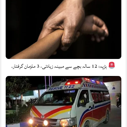
ہڑپہ: 12 سالہ بچے سے مبینہ زیادتی، 3 ملزمان گرفتار.