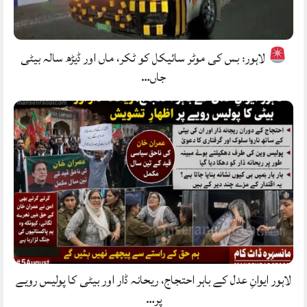
لاہور: بس کی موٹر سائیکل کو ٹکر، ماں اور ڈیڑھ سالہ بیٹی
جاں…
لاہور ایوانِ عدل کے باہر احتجاج، ریحانہ ڈار اور بیٹی کا پولیس رویے
پر…