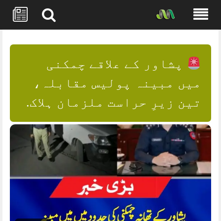
Skip
to
content
پشاور کے علاقے چمکنی
میں مبینہ پولیس مقابلہ،
تین زیرِ حراست ملزمان ہلاک.