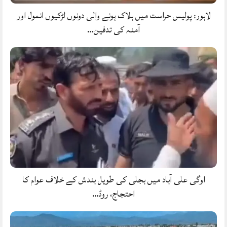
لاہور: پولیس حراست میں ہلاک ہونے والی دونوں لڑکیوں انمول اور
آمنہ کی تدفین…
اوگی علی آباد میں بجلی کی طویل بندش کے خلاف عوام کا
احتجاج، روڈ…