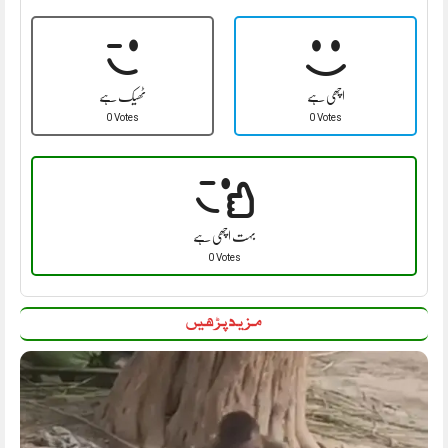
اچھی ہے
ٹھیک ہے
0 Votes
0 Votes
بہت اچھی ہے
0 Votes
مزید پڑھیں