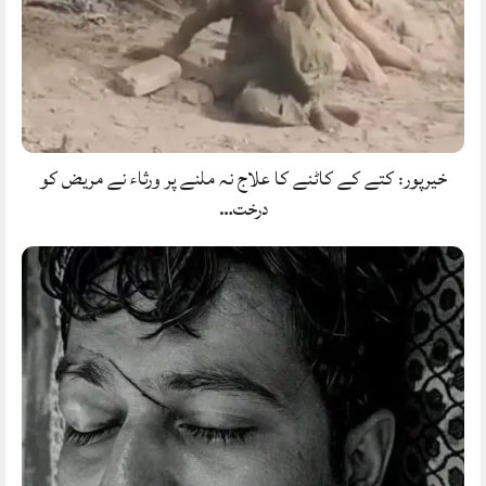
خیرپور: کتے کے کاٹنے کا علاج نہ ملنے پر ورثاء نے مریض کو
درخت…