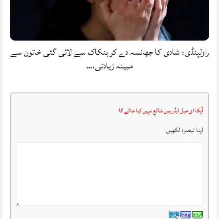
راولپنڈی: شادی کا جھانسہ دے کر بنکاک سے لائی گئی خاتون سے
مبینہ زیادتی،…
آپکا ای میل ایڈریس شائع نہیں کیا جائے گا
اپنا تبصرہ لکھیں