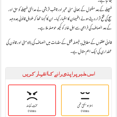
فیصلے کے بعد مقتول کے بھائی سنی عمیر اور ثاقب قریشی نے عدالتی فیصلے کو حق اور
سچ کی فتح قرار دیتے ہوئے اطمینان کا اظہار کیا۔ ان کا کہنا تھا کہ طویل قانونی جدوجہد
کے بعد انصاف کی فراہمی سے اہل خانہ کو کچھ حوصلہ ملا ہے۔
قانونی حلقوں کے مطابق یہ فیصلہ قتل کے مقدمات میں انصاف کی بالادستی اور قانون کی
عملداری کی ایک اہم مثال ہے۔
اس خبر پر اپنی رائے کا اظہار کریں
بہتر ہو سکتی تھی
سخت نا پسند
0 Votes
0 Votes