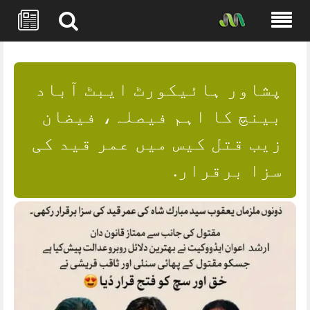
Skip
to
content
پشاور ہائیکورٹ ایبٹ آباد
بینچ کا اہم فیصلہ، فیضان
زیب قتل کیس میں عمر قید کی
سزا برقرار.