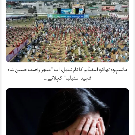
مانسہرہ: ٹھاکرہ اسٹیڈیم کا نام تبدیل، اب “میجر واصف حسین شاہ
شہید اسٹیڈیم” کہلائے…