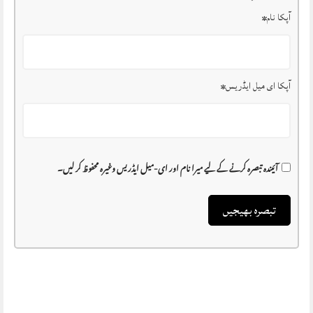
آپکا نام
*
آپکا ای میل ایڈریس
*
آئیندہ تبصرہ کرنے کے لیے میرا نام اور ای-میل ایڈریس وغیرہ محفوظ کر لیں۔