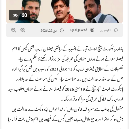
60
0 تبصرے
Qazi Jawad
مئ 22, 2026
پشاور ہائیکورٹ بینچ ایبٹ آباد نے مانسہرہ کے رہائشی فیضان زیب قتل کیس کا اہم
فیصلہ سناتے ہوئے دونوں ملزمان کی عمر قید کی سزا برقرار رکھنے کا حکم دے دیا۔
تفصیلات کے مطابق فیضان زیب کو 13 جولائی 2021 کو مانسہرہ میں قتل کیا گیا تھا،
جس کے بعد مقدمہ عدالت میں زیر سماعت رہا۔ کیس کی سماعت کے بعد پشاور
ہائیکورٹ ایبٹ آباد بینچ نے 19 مئی 2026 کو فیصلہ سناتے ہوئے ملزمان یعقوب سید
اور مبارک شاہ کی عمر قید کی سزا کو برقرار رکھا۔
مقتول کی جانب سے معروف قانون دان ارشد اعوان ایڈووکیٹ نے عدالت میں
پیش ہو کر مؤثر اور جامع دلائل دیے، جنہیں کیس کے فیصلے میں اہم پیش رفت قرار دیا
جا رہا ہے۔