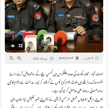
72
0 تبصرے
Qazi Jawad
جون 24, 2026
ایبٹ آباد – تھانہ بکوٹ کی حدود پھلگراں میں کمسن بچے کے ساتھ پیش آنے والے
افسوسناک واقعے میں ملوث ملزم کو پولیس نے گرفتار کر لیا۔ عدالت سے ملزم کا تین
روزہ جسمانی ریمانڈ بھی حاصل کر لیا گیا ہے۔
ایس پی سرکل حویلیاں جمیل الرحمن قریشی نے ایس پی شعبہ تفتیش ایاز خان، ڈی
ایس پی مہتاب نذیر اور ایس ایچ او تھانہ بکوٹ کاشف خان کے ہمراہ پریس بریفنگ