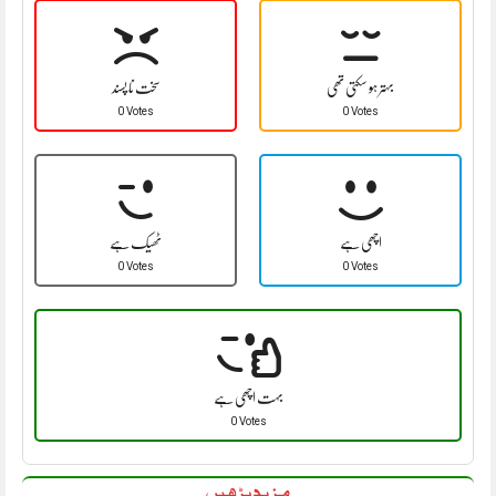
بہتر ہو سکتی تھی
سخت نا پسند
0 Votes
0 Votes
اچھی ہے
ٹھیک ہے
0 Votes
0 Votes
بہت اچھی ہے
0 Votes
مزید پڑھیں