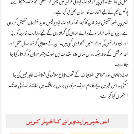
مکمل کی جا سکے۔ ڈی پی او ایبٹ آباد کی نگرانی میں کیس کو منطقی انجام تک پہنچانے پر
پولیس ٹیم کے لیے انعامات کا اعلان بھی کیا گیا ہے۔
ایس پی شعبہ تفتیش ایاز خان کا کہنا تھا کہ ایبٹ آباد پولیس جدید خطوط پر تفتیش کر رہی
ہے۔ بیرون ملک فرار ہونے والے ملزمان کی گرفتاری کے لیے وزارت خارجہ کو ریڈ
اور بلیو وارنٹس کی درخواستیں بھجوا دی گئی ہیں۔ ان کے مطابق گزشتہ سال قتل اور
اقدام قتل کے 36 جبکہ رواں سال 26 مقدمات میں ملوث بیشتر ملزمان کو گرفتار کیا جا
چکا ہے۔
نوٹ: قانون اور صحافتی اخلاقیات کے تحت نابالغ متاثرہ کی شناخت ظاہر نہیں کی جا
سکتی۔ اس خبر میں بچے کا نام صرف سرکاری پریس بریفنگ میں سامنے آنے کی حد تک
استعمال کیا گیا ہے۔
اس خبر پر اپنی رائے کا اظہار کریں