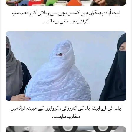
ایبٹ آباد: پھلگراں میں کمسن بچے سے زیادتی کا واقعہ، ملزم
گرفتار، جسمانی ریمانڈ…
ایف آئی اے ایبٹ آباد کی کارروائی، کروڑوں کے مبینہ فراڈ میں
مطلوب ملزمہ…