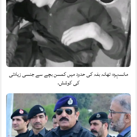
مانسہرہ: تھانہ بفہ کی حدود میں کمسن بچے سے جنسی زیادتی
کی کوشش.