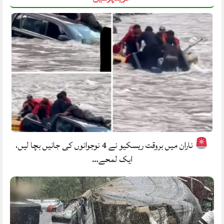
ناران میں بروقت ریسکیو نے 4 نوجوانوں کی جانیں بچا لیں،
ایک لمحے…