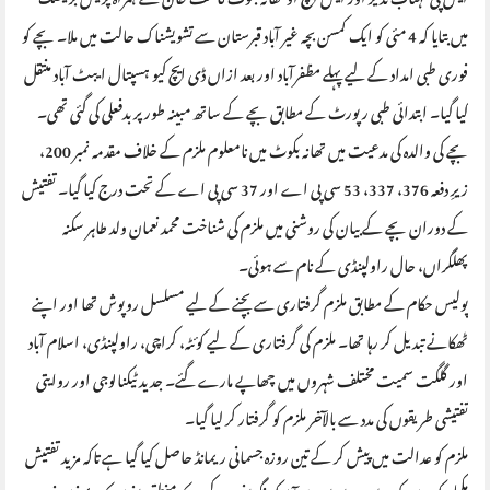
میں بتایا کہ 4 مئی کو ایک کمسن بچہ غیر آباد قبرستان سے تشویشناک حالت میں ملا۔ بچے کو
فوری طبی امداد کے لیے پہلے مظفرآباد اور بعد ازاں ڈی ایچ کیو ہسپتال ایبٹ آباد منتقل
کیا گیا۔ ابتدائی طبی رپورٹ کے مطابق بچے کے ساتھ مبینہ طور پر بدفعلی کی گئی تھی۔
بچے کی والدہ کی مدعیت میں تھانہ بکوٹ میں نامعلوم ملزم کے خلاف مقدمہ نمبر 200،
زیرِ دفعہ 376، 337، 53 سی پی اے اور 37 سی پی اے کے تحت درج کیا گیا۔ تفتیش
کے دوران بچے کے بیان کی روشنی میں ملزم کی شناخت محمد نعمان ولد طاہر سکنہ
پھلگراں، حال راولپنڈی کے نام سے ہوئی۔
پولیس حکام کے مطابق ملزم گرفتاری سے بچنے کے لیے مسلسل روپوش تھا اور اپنے
ٹھکانے تبدیل کر رہا تھا۔ ملزم کی گرفتاری کے لیے کوئٹہ، کراچی، راولپنڈی، اسلام آباد
اور گلگت سمیت مختلف شہروں میں چھاپے مارے گئے۔ جدید ٹیکنالوجی اور روایتی
تفتیشی طریقوں کی مدد سے بالآخر ملزم کو گرفتار کر لیا گیا۔
ملزم کو عدالت میں پیش کر کے تین روزہ جسمانی ریمانڈ حاصل کیا گیا ہے تاکہ مزید تفتیش