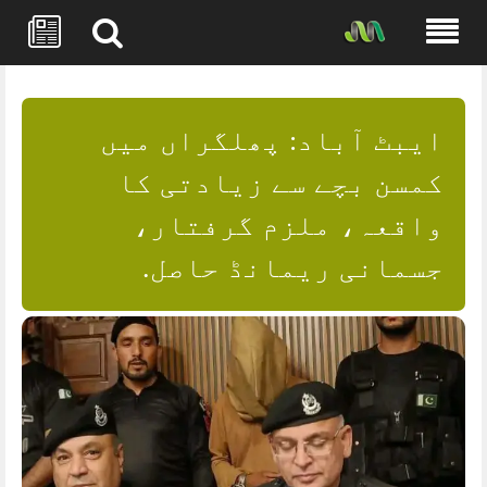
Skip
to
content
ایبٹ آباد: پھلگراں میں
کمسن بچے سے زیادتی کا
واقعہ، ملزم گرفتار،
جسمانی ریمانڈ حاصل.