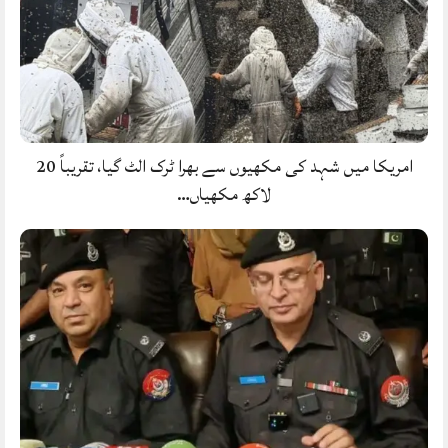
امریکا میں شہد کی مکھیوں سے بھرا ٹرک الٹ گیا، تقریباً 20
لاکھ مکھیاں…