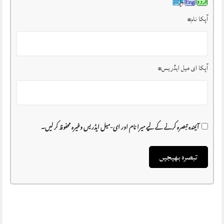
آپکا نام
*
آپکا ای میل ایڈریس
*
آئیندہ تبصرہ کرنے کے لیے میرا نام اور ای-میل ایڈریس وغیرہ محفوظ کر لیں۔