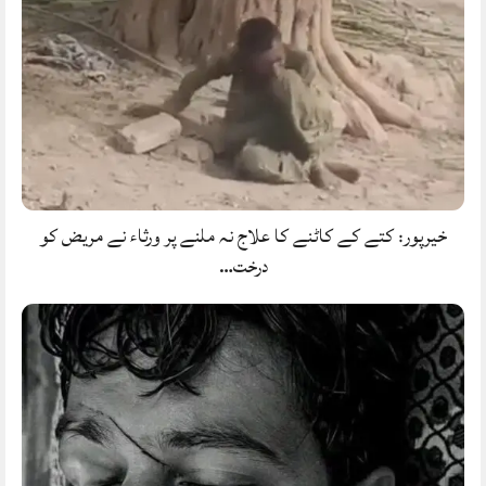
خیرپور: کتے کے کاٹنے کا علاج نہ ملنے پر ورثاء نے مریض کو
درخت…