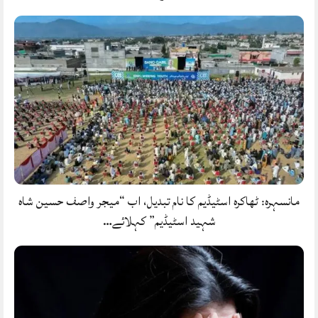
مانسہرہ: ٹھاکرہ اسٹیڈیم کا نام تبدیل، اب “میجر واصف حسین شاہ
شہید اسٹیڈیم” کہلائے…