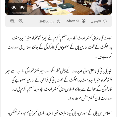
99
0 تبصرے
Adnan Ali
نومبر 4, 2025
ایبٹ آباد: ڈپٹی کمشنر ایبٹ آباد سرمد سلیم اکرم نے خیبر پختونخواہ سٹیز امپرومنٹ
پراجیکٹ کےتحت جاری پانی کے منصوبوں کی کارکردگی کے جائزہ اجلاس کی صدارت
کر رہے ہیں۔
شہر کی پانی کی بڑھتی ہوئی ضرورت کے پیش نظر حکومت خیبر پختونخواہ کی جانب سے خیبر
پختونخواہ سٹیز امپرومنٹ پراجیکٹ کے تحت پانی کی فراہمی کے جاری منصوبے کی
کارکردگی کے حوالے سے جائزہ اجلاس ڈپٹی کمشنر ایبٹ آباد سرمد سلیم اکرم کی زیر
صدارت ڈپٹی کمشنر آفس منعقد ہوا۔
اجلاس میں پانی کے سورس، پانی کی ڈسٹریبیوشن لائنز پر جاری تعمیراتی کام، واٹر ٹینکس،