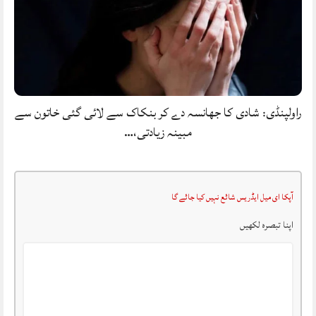
راولپنڈی: شادی کا جھانسہ دے کر بنکاک سے لائی گئی خاتون سے
مبینہ زیادتی،…
آپکا ای میل ایڈریس شائع نہیں کیا جائے گا
اپنا تبصرہ لکھیں