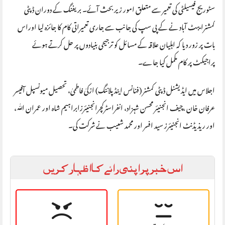
سٹوریج فیسیلٹی کی تعمیر سے متعلق امور زیر بحث آئے۔ بریفنگ کے دوران ڈپٹی
کمشنرایبٹ آباد نے کے پی سپ کی جانب سے جاری تعمیراتی کام کا جائزہ لیا اوراس
بات پر زور دیا کہ اہلیان علاقہ کے مسائل کو ترجیحی بنیادوں پر حل کرتے ہوئے
پراجیکٹ پر کام مکمل کیا جاے۔
اجلاس میں ایڈیشنل ڈپٹی کمشنر (فنانس اینڈ پلاننگ) ازکیٰ فاطمیٰ، تحصیل میونسپل آفیسر
عرفان خان ،چیف انجنیئر محسن شہزاد، انفراسٹرکچرانجنیئرزابراہیم شاہ اور عمران اللّٰہ،
اور ریذیڈنٹ انجنیئرز سید افسر اور محمد شعیب نے شرکت کی۔
اس خبر پر اپنی رائے کا اظہار کریں