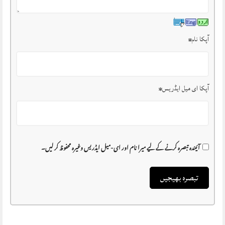
آپکا نام
*
آپکا ای میل ایڈریس
*
آئیندہ تبصرہ کرنے کے لیے میرا نام اور ای-میل ایڈریس وغیرہ محفوظ کر لیں۔