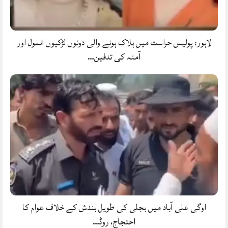
لاہور: پولیس حراست میں ہلاک ہونے والی دونوں لڑکیوں انمول اور
آمنہ کی تدفین…
اوگی علی آباد میں بجلی کی طویل بندش کے خلاف عوام کا
احتجاج، روڈ…