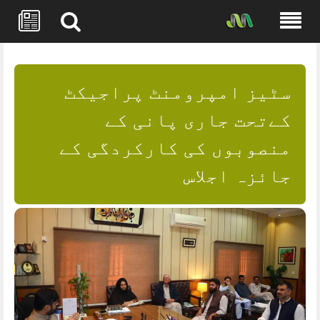
Skip
to
content
سٹیز امپرومنٹ پراجیکٹ
کےتحت جاری پانی کے
منصوبوں کی کارکردگی کے
جائزہ اجلاس