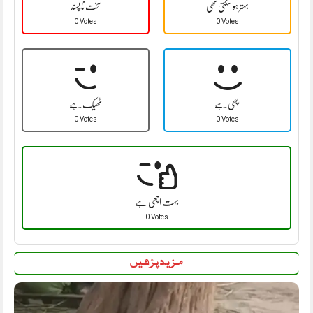
بہتر ہو سکتی تھی
سخت نا پسند
0 Votes
0 Votes
اچھی ہے
ٹھیک ہے
0 Votes
0 Votes
بہت اچھی ہے
0 Votes
مزید پڑھیں