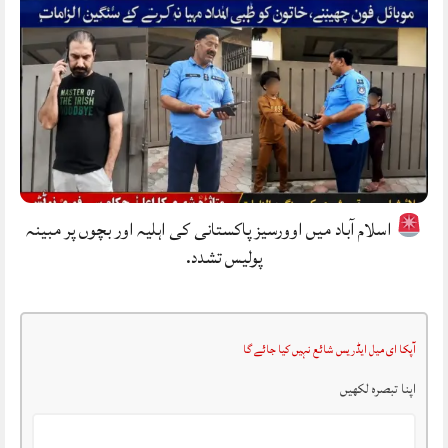
اسلام آباد میں اوورسیز پاکستانی کی اہلیہ اور بچوں پر مبینہ
پولیس تشدد.
آپکا ای میل ایڈریس شائع نہیں کیا جائے گا
اپنا تبصرہ لکھیں