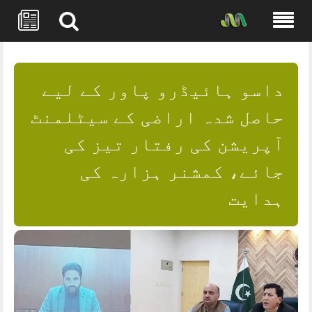
Skip
to
content
داسو ہائیڈرو پاور کے لیے
حاصل شدہ اراضی کے سیٹلمنٹ
آپریشن کی رفتار تیز کی
جائے، کمشنر ہزارہ کی
ہدایت