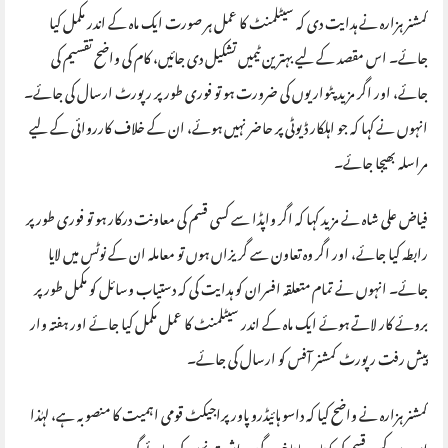
کمشنر ہزارہ نے ہدایت دی کہ سیٹلمنٹ کا عمل ہر صورت ایک ماہ کے اندر مکمل کیا
جائے۔ اس مقصد کے لیے بہترین ٹیمیں تشکیل دی جائیں، کام کی واضح تقسیم کی
جائے، اور اگر مزید پٹواریوں کی ضرورت ہو تو فوری طور پر رپورٹ ارسال کی جائے۔
انہوں نے کہا کہ جو اہلکار ڈیوٹی پر حاضر نہیں ہوئے، ان کے خلاف کارروائی کے لیے
مراسلہ بھیجا جائے۔
فیاض علی شاہ نے مزید کہا کہ اگر واپڈا سے کسی قسم کی معاونت درکار ہو تو فوری طور پر
رابطہ کیا جائے، اور اگر وہ تعاون سے گریزاں ہوں تو معاملہ ان کے نوٹس میں لایا
جائے۔ انہوں نے تمام متعلقہ افسران کو ہدایت کی کہ دستیاب وسائل کو مکمل طور پر
بروئے کار لاتے ہوئے ایک ماہ کے اندر سیٹلمنٹ کا عمل مکمل کیا جائے اور ہفتہ وار
پیش رفت رپورٹ کمشنر آفس کو ارسال کی جائے۔
کمشنر ہزارہ نے واضح کیا کہ داسو ہائیڈرو پاور پراجیکٹ قومی اہمیت کا منصوبہ ہے، لہٰذا
اس میں کسی قسم کی کوتاہی یا تاخیر ہرگز برداشت نہیں کی جائے گی۔