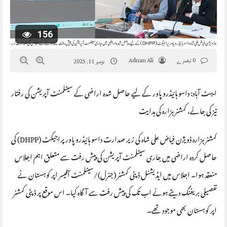
156
0 تبصرے
Adnan Ali
نومبر 11, 2025
ایبٹ آباد: داسو ہائیڈرو پاور کے لیے حاصل شدہ اراضی کے سیٹلمنٹ آپریشن کی رفتار
تیز کی جائے، کمشنر ہزارہ کی ہدایت
کمشنر ہزارہ ڈویژن فیاض علی شاہ کی زیر صدارت داسو ہائیڈرو پاور پراجیکٹ (DHPP) کی
حاصل کردہ اراضی میں جاری سیٹلمنٹ آپریشن کی پیش رفت سے متعلق اہم اجلاس
منعقد ہوا۔ اجلاس میں ایڈیشنل ڈپٹی کمشنر (جنرل)/سیٹلمنٹ آفیسر اپر کوہستان نے
تفصیلی بریفنگ دیتے ہوئے اب تک کی پیش رفت سے آگاہ کیا۔ اس موقع پر ڈپٹی کمشنر
اپر کوہستان بھی موجود تھے۔