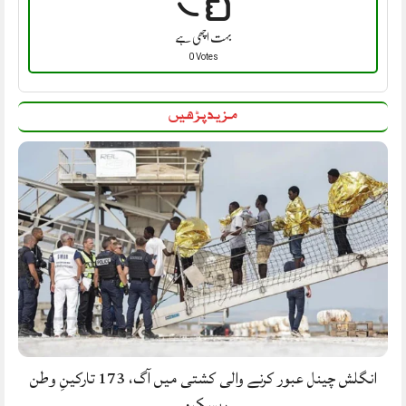
بہت اچھی ہے
0 Votes
مزید پڑھیں
انگلش چینل عبور کرنے والی کشتی میں آگ، 173 تارکینِ وطن
ریسکیو.