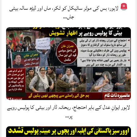
لاہور: بس کی موٹر سائیکل کو ٹکر، ماں اور ڈیڑھ سالہ بیٹی
جاں…
لاہور ایوانِ عدل کے باہر احتجاج، ریحانہ ڈار اور بیٹی کا پولیس رویے
پر…