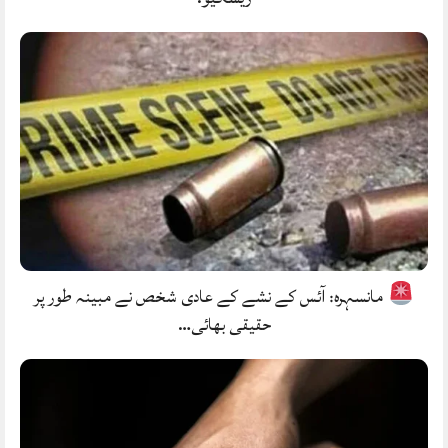
مانسہرہ: آئس کے نشے کے عادی شخص نے مبینہ طور پر
حقیقی بھائی…