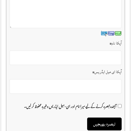
آپکا نام
*
آپکا ای میل ایڈریس
*
آئیندہ تبصرہ کرنے کے لیے میرا نام اور ای-میل ایڈریس وغیرہ محفوظ کر لیں۔