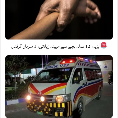
ہڑپہ: 12 سالہ بچے سے مبینہ زیادتی، 3 ملزمان گرفتار.