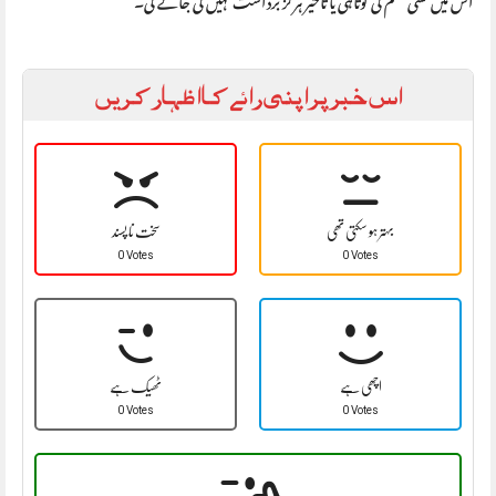
اس خبر پر اپنی رائے کا اظہار کریں
بہتر ہو سکتی تھی
سخت نا پسند
0 Votes
0 Votes
اچھی ہے
ٹھیک ہے
0 Votes
0 Votes