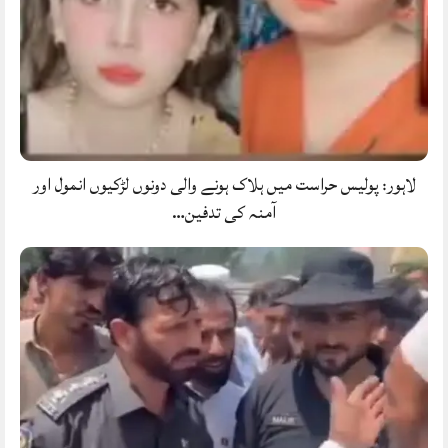
لاہور: پولیس حراست میں ہلاک ہونے والی دونوں لڑکیوں انمول اور
آمنہ کی تدفین…