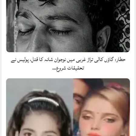
حطار: گاؤں کالی تراڑ غربی میں نوجوان شانہ کا قتل، پولیس نے
تحقیقات شروع…