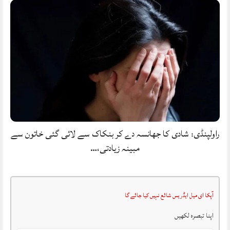
راولپنڈی: شادی کا جھانسہ دے کر بنکاک سے لائی گئی خاتون سے
مبینہ زیادتی،…
آپکا ای میل ایڈریس شائع نہیں کیا جائے گا
اپنا تبصرہ لکھیں