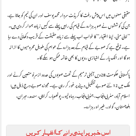
حقیقی معنوں میں اس پیش رفت کا کریڈٹ سردار محمد یوسف اور ان کی ٹیم کو جاتا ہے،
جن کی کوششوں نے صوبہ ہزارہ کے قیام کی راہیں پہلے سے کہیں زیادہ ہموار کر دی ہیں۔
’’اپنی مٹی، اپنا اختیار‘‘ کا خواب اب پہلے سے زیادہ حقیقت کے قریب دکھائی دے رہا
ہے۔ توقع ہے کہ صوبے کے قیام کے بعد ہزارہ کے عوام کی طویل محرومیوں کا ازالہ
ہو گا اور اٹک پار کے امتیازی رویوں کا بھی خاتمہ ممکن ہو سکے گا۔
پاکستانی حکومت 28ویں آئینی ترمیم کے تحت صوبوں کی حدود ازسرِنو متعین کرنے اور
ملک میں 12 نئے صوبے تشکیل دینے پر غور کر رہی ہے۔ مجوزہ صوبے درج ذیل ہیں:
اسلام آباد، مغربی پنجاب، جنوبی پنجاب، بہاولپور، پوٹھوہار، کراچی، سندھ، مہران،
بلوچستان، گوادر، خیبر اور ہزارہ۔
اس خبر پر اپنی رائے کا اظہار کریں