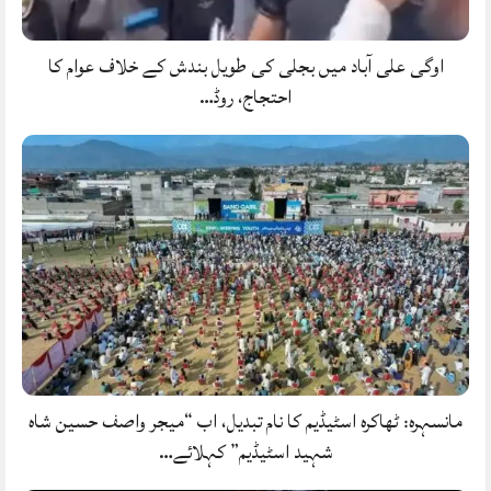
اوگی علی آباد میں بجلی کی طویل بندش کے خلاف عوام کا
احتجاج، روڈ…
مانسہرہ: ٹھاکرہ اسٹیڈیم کا نام تبدیل، اب “میجر واصف حسین شاہ
شہید اسٹیڈیم” کہلائے…