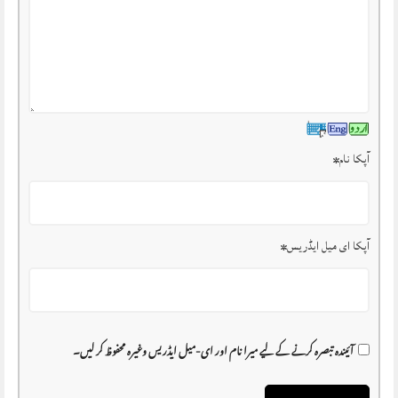
آپکا نام
*
آپکا ای میل ایڈریس
*
آئیندہ تبصرہ کرنے کے لیے میرا نام اور ای-میل ایڈریس وغیرہ محفوظ کر لیں۔