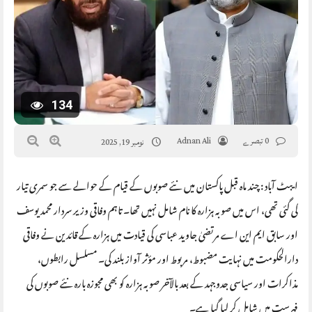
134
0 تبصرے
Adnan Ali
نومبر 19, 2025
ایبٹ آباد : چند ماہ قبل پاکستان میں نئے صوبوں کے قیام کے حوالے سے جو سمری تیار
کی گئی تھی، اس میں صوبہ ہزارہ کا نام شامل نہیں تھا۔ تاہم وفاقی وزیر سردار محمد یوسف
اور سابق ایم این اے مرتضیٰ جاوید عباسی کی قیادت میں ہزارہ کے قائدین نے وفاقی
دارالحکومت میں نہایت مضبوط، مربوط اور مؤثر آواز بلند کی۔ مسلسل رابطوں،
مذاکرات اور سیاسی جدوجہد کے بعد بالآخر صوبہ ہزارہ کو بھی مجوزہ بارہ نئے صوبوں کی
فہرست میں شامل کر لیا گیا ہے۔