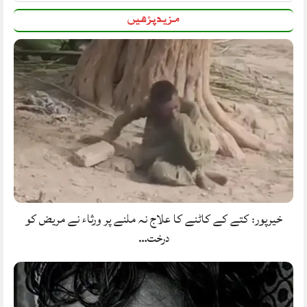
مزید پڑھیں
خیرپور: کتے کے کاٹنے کا علاج نہ ملنے پر ورثاء نے مریض کو
درخت…