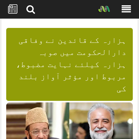
Skip
to
content
ہزارہ کے قائدین نے وفاقی
دارالحکومت میں صوبہ
ہزارہ کیلئے نہایت مضبوط،
مربوط اور مؤثر آواز بلند
کی