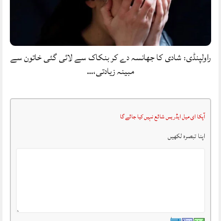
راولپنڈی: شادی کا جھانسہ دے کر بنکاک سے لائی گئی خاتون سے
مبینہ زیادتی،…
آپکا ای میل ایڈریس شائع نہیں کیا جائے گا
اپنا تبصرہ لکھیں