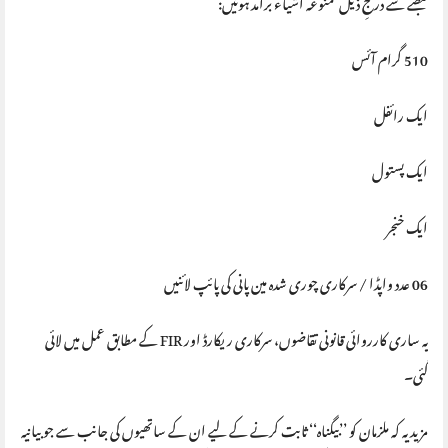
قبضے سے درجِ ذیل ممنوعہ اشیاء برآمد ہوئیں:
510 گرام آئس
ایک رائفل
ایک پستول
ایک خنجر
06 عدد واپڈا / سرکاری چوری شدہ مین پانی کی پائپ لائنیں
یہ ساری کارروائی قانونی تقاضوں، سرکاری ریکارڈ اور FIR کے مطابق عمل میں لائی
گئی۔
مزید یہ کہ ملزمان کو ’’بیگناہ‘‘ ثابت کرنے کے لیے ان کے ساتھیوں کی جانب سے جو بیانیہ