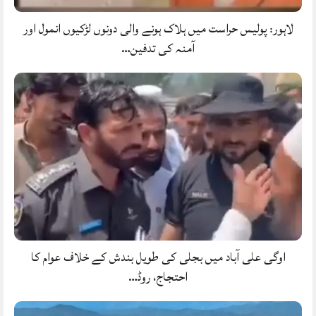
لاہور: پولیس حراست میں ہلاک ہونے والی دونوں لڑکیوں انمول اور
آمنہ کی تدفین…
اوگی علی آباد میں بجلی کی طویل بندش کے خلاف عوام کا
احتجاج، روڈ…