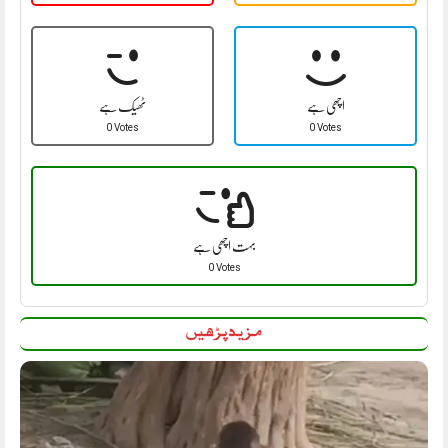
اچھی ہے
ٹھیک ہے
0 Votes
0 Votes
بہت اچھی ہے
0 Votes
مزید پڑھیں