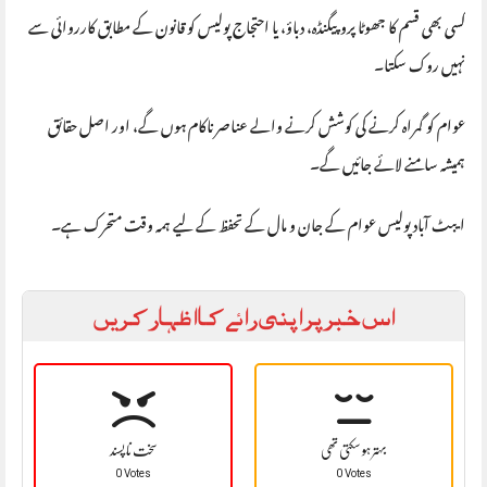
کسی بھی قسم کا جھوٹا پروپیگنڈہ، دباؤ، یا احتجاج پولیس کو قانون کے مطابق کارروائی سے
نہیں روک سکتا۔
عوام کو گمراہ کرنے کی کوشش کرنے والے عناصر ناکام ہوں گے، اور اصل حقائق
ہمیشہ سامنے لائے جائیں گے۔
ایبٹ آباد پولیس عوام کے جان و مال کے تحفظ کے لیے ہمہ وقت متحرک ہے۔
اس خبر پر اپنی رائے کا اظہار کریں
بہتر ہو سکتی تھی
سخت نا پسند
0 Votes
0 Votes