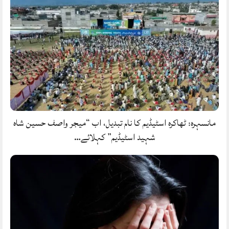
مانسہرہ: ٹھاکرہ اسٹیڈیم کا نام تبدیل، اب “میجر واصف حسین شاہ
شہید اسٹیڈیم” کہلائے…