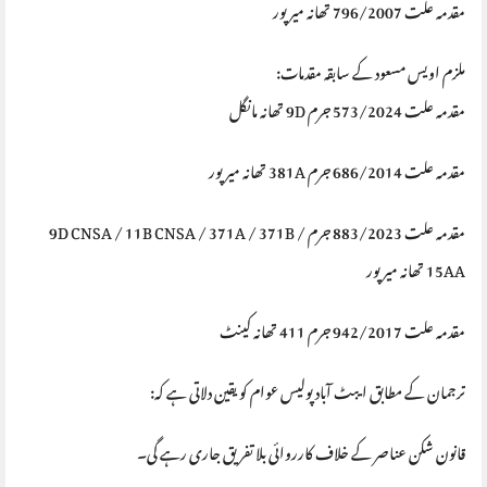
مقدمہ علت 796/2007 تھانہ میرپور
ملزم اویس مسعود کے سابقہ مقدمات:
مقدمہ علت 573/2024 جرم 9D تھانہ مانگل
مقدمہ علت 686/2014 جرم 381A تھانہ میرپور
مقدمہ علت 883/2023 جرم 9D CNSA / 11B CNSA / 371A / 371B /
15AA تھانہ میرپور
مقدمہ علت 942/2017 جرم 411 تھانہ کینٹ
ترجمان کے مطابق ایبٹ آباد پولیس عوام کو یقین دلاتی ہے کہ:
قانون شکن عناصر کے خلاف کارروائی بلا تفریق جاری رہے گی۔