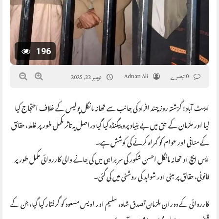
196
0 تبصرے
Adnan Ali
نومبر 22, 2025
ایبٹ آباد : گزشتہ روز چند افراد کی جانب سے تھانہ مانگل پولیس کے خلاف احتجاج کیا
گیا اور ملزمان کے حق میں بے بنیاد پروپیگنڈہ کیا گیا دراصل یہ تاثر مکمل طور پر غلط، حقائق
کے منافی اور عوام کو گمراہ کرنے کی کوشش ہے۔
ایس ایچ او تھانہ مانگل احسن شکور کی سربراہی میں کی جانے والی کارروائی مکمل طور پر
قانونی، حقائق پر مبنی اور شواہد کی روشنی میں کی گئی۔
کارروائی کے دوران ملزمان تصدق شاہ، سلیم اور اویس مسعود کو گرفتار کیا گیا، جن کے