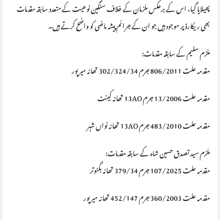
پھیلایا گیا، اس کے برعکس ملزمان کے خلاف سنگین نوعیت کے متعدد سابقہ مقدمات
بھی ریکارڈ پر موجود ہیں جو ان کے جرائم پیشہ ماضی کو واضح کرتے ہیں۔
ملزم سلیم کے سابقہ مقدمات:
مقدمہ علت 806/2011 جرم 302/324/34 تھانہ میرپور
مقدمہ علت 13/2006 جرم 13AO تھانہ کینٹ
مقدمہ علت 483/2010 جرم 13AO تھانہ نواں شہر
ملزم سید تصدق حسین شاہ کے سابقہ مقدمات:
مقدمہ علت 107/2025 جرم 379/34 تھانہ بگنوتر
مقدمہ علت 360/2003 جرم 452/147 تھانہ میرپور