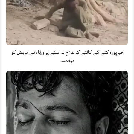
خیرپور: کتے کے کاٹنے کا علاج نہ ملنے پر ورثاء نے مریض کو
درخت…