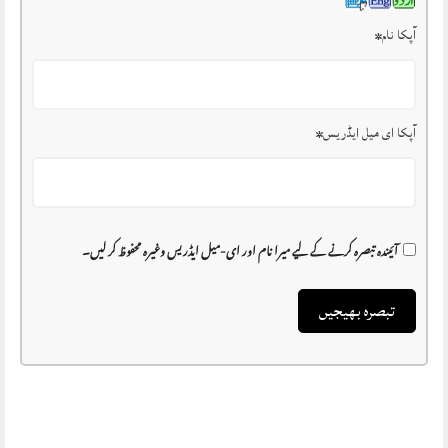
آپکا نام
*
آپکا ای میل ایڈریس
*
آئیندہ تبصرہ کرنے کے لیے میرا نام اور ای-میل ایڈریس وغیرہ محفوظ کر لیں۔