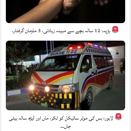
ہڑپہ: 12 سالہ بچے سے مبینہ زیادتی، 3 ملزمان گرفتار.
لاہور: بس کی موٹر سائیکل کو ٹکر، ماں اور ڈیڑھ سالہ بیٹی
جاں…