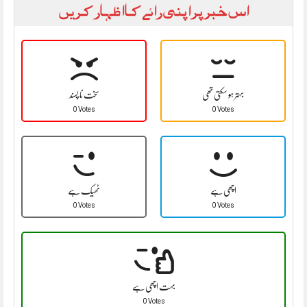
اس خبر پر اپنی رائے کا اظہار کریں
بہتر ہو سکتی تھی
سخت نا پسند
0 Votes
0 Votes
اچھی ہے
ٹھیک ہے
0 Votes
0 Votes
بہت اچھی ہے
0 Votes