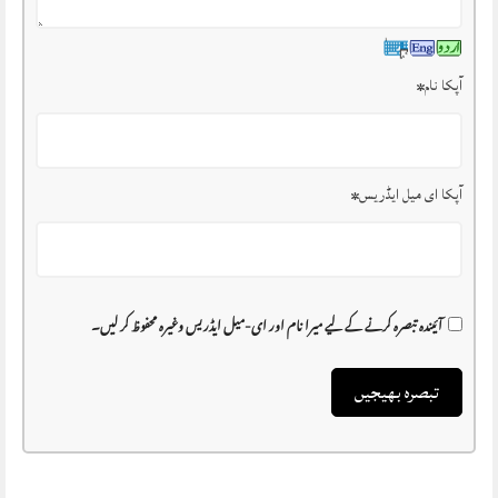
آپکا نام
*
آپکا ای میل ایڈریس
*
آئیندہ تبصرہ کرنے کے لیے میرا نام اور ای-میل ایڈریس وغیرہ محفوظ کر لیں۔