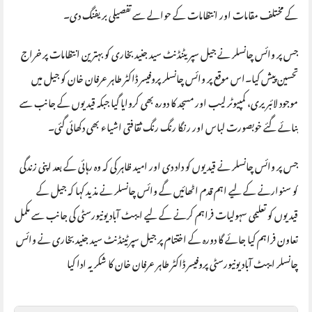
کے مختلف مقامات اور انتظامات کے حوالے سے تفصیلی بریفنگ دی۔
جس پر وائس چانسلر نے جیل سپریٹنڈنٹ سید جنید بخاری کو بہترین انتظامات پر خراج
تحسین پیش کیا۔اس موقع پر وائس چانسلر پروفیسر ڈاکٹر طاہر عرفان خان کو جیل میں
موجود لائبریری، کمپیوٹر لیب اور مسجد کا دورہ بھی کروایا گیا جبکہ قیدیوں کے جانب سے
بنائے گئے خوبصورت لباس اور رنگا رنگ رنگ ثقافتی اشیاء بھی دکھائی گئی۔
جس پر وائس چانسلر نے قیدیوں کو داد دی اور امید ظاہر کی کہ وہ رہائی کے بعد اپنی زندگی
کو سنوارنے کے لیے اہم قدم اٹھائیں گے وائس چانسلر نے مذید کہا کہ جیل کے
قیدیوں کو تعلیمی سہولیات فراہم کرنے کے لیے ایبٹ آباد یونیورسٹی کی جانب سے مکمل
تعاون فراہم کیا جائے گا دورہ کے اختتام پر جیل سپرٹینڈنٹ سید جنید بخاری نے وائس
چانسلر ایبٹ آباد یونیورسٹی پروفیسر ڈاکٹر طاہر عرفان خان کا شکریہ ادا کیا