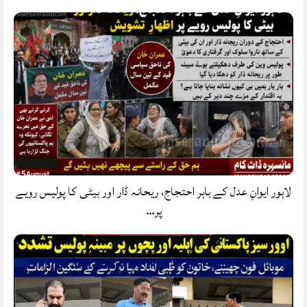
لاہور ایوانِ عدل کے باہر احتجاج، ریحانہ ڈار اور بیٹی کا پولیس رویے
پر…