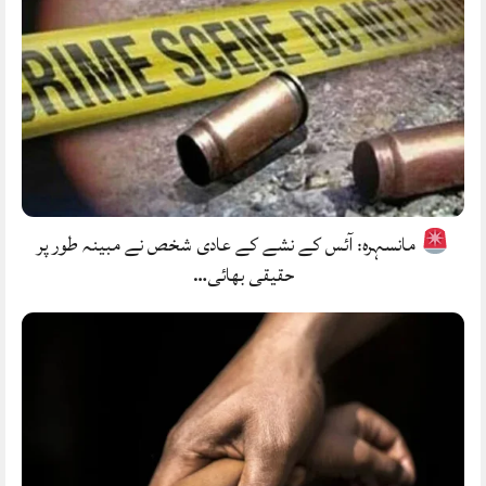
مانسہرہ: آئس کے نشے کے عادی شخص نے مبینہ طور پر
حقیقی بھائی…