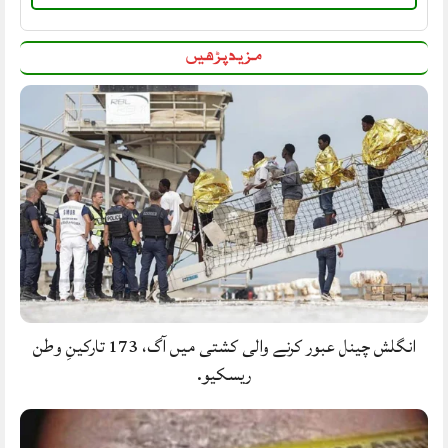
مزید پڑھیں
انگلش چینل عبور کرنے والی کشتی میں آگ، 173 تارکینِ وطن
ریسکیو.