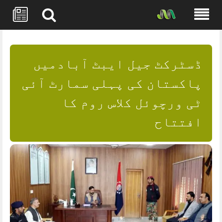
Skip
to
content
ڈسٹرکٹ جیل ایبٹ آبادمیں
پاکستان کی پہلی سمارٹ آئی
ٹی ورچوئل کلاس روم کا
افتتاح