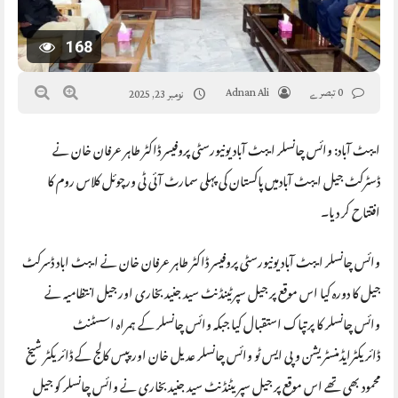
168
0 تبصرے
Adnan Ali
نومبر 23, 2025
ایبٹ آباد: وائس چانسلر ایبٹ آباد یونیورسٹی پروفیسر ڈاکٹر طاہر عرفان خان نے
ڈسٹرکٹ جیل ایبٹ آبادمیں پاکستان کی پہلی سمارٹ آئی ٹی ورچوئل کلاس روم کا
افتتاح کر دیا۔
وائس چانسلر ایبٹ آباد یونیورسٹی پروفیسر ڈاکٹر طاہر عرفان خان نے ایبٹ اباد ڈسرکٹ
جیل کا دورہ کیا اس موقع پر جیل سپرٹینڈنٹ سید جنید بخاری اور جیل انتظامیہ نے
وائس چانسلر کا پرتپاک استقبال کیا جبکہ وائس چانسلر کے ہمراہ اسسٹنٹ
ڈائریکٹرایڈمنسٹریشن و پی ایس ٹو وائس چانسلر عدیل خان اور پپس کالج کے ڈائریکٹر شیخ
محمود بھی تھے اس موقع پر جیل سپریٹنڈنٹ سید جنید بخاری نے وائس چانسلر کو جیل