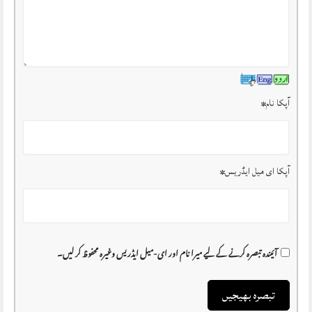
آپکا نام
*
آپکا ای میل ایڈریس
*
آئیندہ تبصرہ کرنے کے لیے میرا نام اور ای-میل ایڈریس وغیرہ محفوظ کر لیں۔