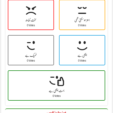
بہتر ہو سکتی تھی
سخت نا پسند
0 Votes
0 Votes
اچھی ہے
ٹھیک ہے
0 Votes
0 Votes
بہت اچھی ہے
0 Votes
مزید پڑھیں