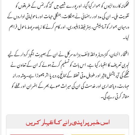
محکمانہ کارروائیوں کو ہموار کیا گیا، اور پورے شعبے میں گڈ گورننس کے طریقوں کو
تقویت ملی۔ ان کی مدد اور رہنمائی نے جنگلات، جنگلی حیات اور ماحولیاتی اداروں کے
درمیان ہموار کوآرڈینیشن، بہتر فیلڈ ڈیلیوری، اور کام کرنے کا زیادہ مربوط ماحول فراہم
کیا۔
افتخار الزمان، کنزرویٹر وائلڈ لائف ہزارہ سرکل نے ان کے بصیرت انگیز کردار کے لیے
گہری تعریف کا اظہار کیا ہے، اس بات کو تسلیم کرتے ہوئے کہ ان کے تعاون نے
محکمے کی آپریشنل تاثیر اور طویل مدتی تحفظ کے نتائج پر دیرپا اثر چھوڑا ہے۔ پیشہ ورانہ
مہارت، دیانتداری اور خدمت کی ان کی میراث صوبے بھر کے افسران اور عملے کو
متاثر کرتی رہے گی۔
اس خبر پر اپنی رائے کا اظہار کریں