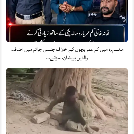
مانسہرہ میں کم عمر بچوں کے خلاف جنسی جرائم میں اضافہ،
والدین پریشان، سزائے…