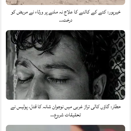
خیرپور: کتے کے کاٹنے کا علاج نہ ملنے پر ورثاء نے مریض کو
درخت…
حطار: گاؤں کالی تراڑ غربی میں نوجوان شانہ کا قتل، پولیس نے
تحقیقات شروع…