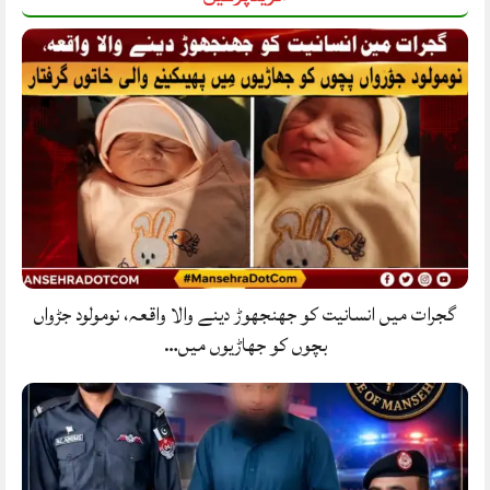
گجرات میں انسانیت کو جھنجھوڑ دینے والا واقعہ، نومولود جڑواں
بچوں کو جھاڑیوں میں…