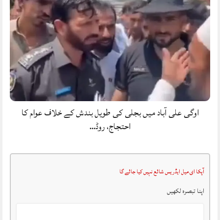
اوگی علی آباد میں بجلی کی طویل بندش کے خلاف عوام کا
احتجاج، روڈ…
آپکا ای میل ایڈریس شائع نہیں کیا جائے گا
اپنا تبصرہ لکھیں