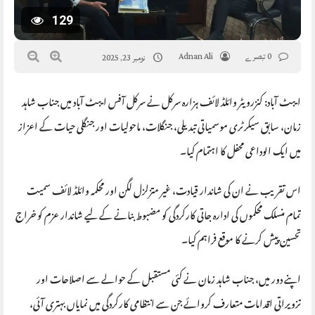
129
0 تبصرے
Adnan Ali
نومبر 23, 2025
ایبٹ آباد: کنزرویٹر وائلڈ لائف ہزارہ سرکل نے سرکل آفس ایبٹ آباد میں جناب شاہد
زمان، سابق سیکرٹری موسمیاتی تبدیلی، جنگلات، ماحولیات اور جنگلی حیات کے اعزاز
میں ایک الوداعی محفل کا اہتمام کیا۔
اس تقریب نے ان کی شاندار قیادت، غیر متزلزل لگن اور محکمہ وائلڈ لائف سمیت
تمام منسلک محکموں کی ادارہ جاتی کارکردگی کو مضبوط بنانے کے لیے شاندار عزم کو خراج
تحسین پیش کرنے کا موقع فراہم کیا۔
اپنے دور میں، جناب شاہد زمان نے کئی مستقبل کے حوالے سے اصلاحات اور
تزویراتی اقدامات متعارف کروائے جن سے انتظامی کارکردگی میں نمایاں بہتری آئی،