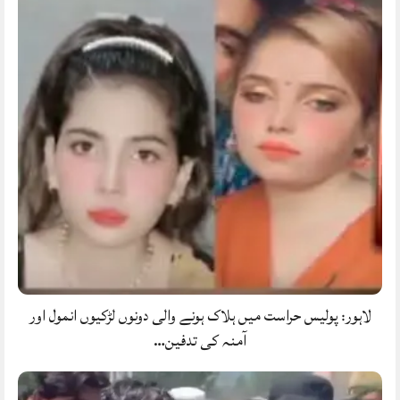
لاہور: پولیس حراست میں ہلاک ہونے والی دونوں لڑکیوں انمول اور
آمنہ کی تدفین…