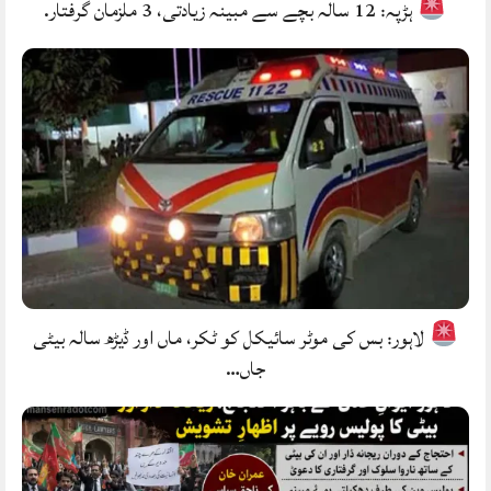
ہڑپہ: 12 سالہ بچے سے مبینہ زیادتی، 3 ملزمان گرفتار.
لاہور: بس کی موٹر سائیکل کو ٹکر، ماں اور ڈیڑھ سالہ بیٹی
جاں…