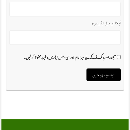
آپکا ای میل ایڈریس
*
آئیندہ تبصرہ کرنے کے لیے میرا نام اور ای-میل ایڈریس وغیرہ محفوظ کر لیں۔