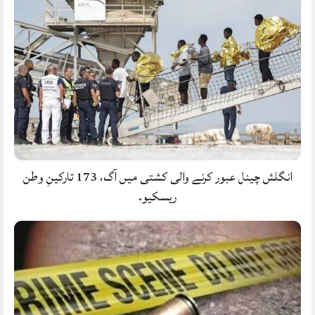
انگلش چینل عبور کرنے والی کشتی میں آگ، 173 تارکینِ وطن
ریسکیو.