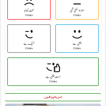
بہتر ہو سکتی تھی
سخت نا پسند
0 Votes
0 Votes
اچھی ہے
ٹھیک ہے
0 Votes
0 Votes
بہت اچھی ہے
0 Votes
مزید پڑھیں