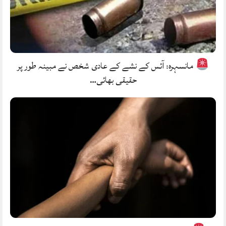
مانسہرہ: آئس کے نشے کے عادی شخص نے مبینہ طور پر
حقیقی بھائی…