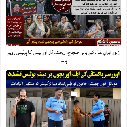
لاہور ایوانِ عدل کے باہر احتجاج، ریحانہ ڈار اور بیٹی کا پولیس رویے
پر…