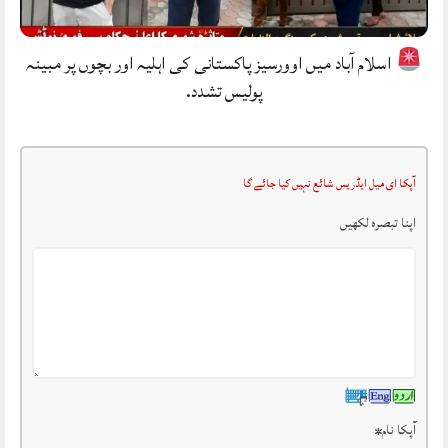
اسلام آباد میں اوورسیز پاکستانی کی اہلیہ اور بچوں پر مبینہ
پولیس تشدد.
آپکا ای میل ایڈریس شائع نہیں کیا جائے گا
اپنا تبصرہ لکھیں
آپکا نام
*