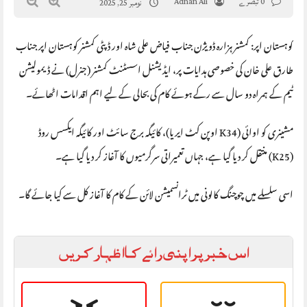
0 تبصرے
Adnan Ali
نومبر 25, 2025
کوہستان اپر: کمشنر ہزارہ ڈویژن جناب فیاض علی شاہ اور ڈپٹی کمشنر کوہستان اپر جناب
طارق علی خان کی خصوصی ہدایات پر، ایڈیشنل اسسٹنٹ کمشنر (جنرل) نے ڈیمولیشن
ٹیم کے ہمراہ دو سال سے رکے ہوئے کام کی بحالی کے لیے اہم اقدامات اٹھائے۔
مشینری کو اوائی (K34 اوپن کٹ ایریا)، کائیگہ برج سائٹ اور کائیگہ ایکسس روڈ
(K25) منتقل کر دیا گیا ہے، جہاں تعمیراتی سرگرمیوں کا آغاز کر دیا گیا ہے۔
اسی سلسلے میں چوچنگ کالونی میں ٹرانسمیشن لائن کے کام کا آغاز کل سے کیا جائے گا۔
اس خبر پر اپنی رائے کا اظہار کریں