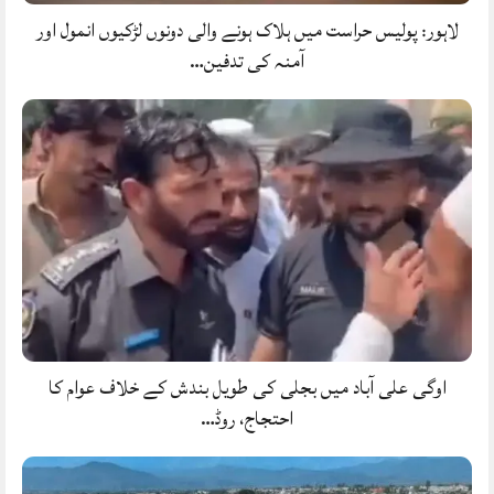
لاہور: پولیس حراست میں ہلاک ہونے والی دونوں لڑکیوں انمول اور
آمنہ کی تدفین…
اوگی علی آباد میں بجلی کی طویل بندش کے خلاف عوام کا
احتجاج، روڈ…