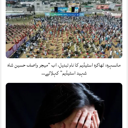
مانسہرہ: ٹھاکرہ اسٹیڈیم کا نام تبدیل، اب “میجر واصف حسین شاہ
شہید اسٹیڈیم” کہلائے…