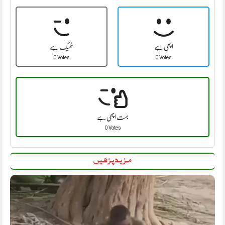
اچھی ہے
ٹھیک ہے
0 Votes
0 Votes
بہت اچھی ہے
0 Votes
مزید پڑھیں