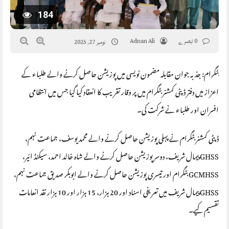
184
0 تبصرے
Adnan Ali
نومبر 27, 2025
بٹگرام: جذبہ جوان مقابلہ مضمون نویسی میں پوزیشن حاصل کرنے والے طلباء کے
اعزاز میں دفتر ڈپٹی کمشنر بٹگرام میں پر وقار تقریب کا انعقاد کیا گیا جس میں انتظامی
افسران اور طلباء نے شرکت کی۔
ڈپٹی کمشنر بٹگرام نے پہلی پوزیشن حاصل کرنے والے محمد یوسف، جماعت نہم،
GHSS پیمال شریف، دوسر پوزیشن حاصل کرنے والے شاہ خالد احمد، سیکنڈ ائیر،
GCMHSS بٹگرام اور تیسری پوزیشن حاصل کرنے والے ابوبکر صدیق جماعت نہم،
GHSS پیمال شریف میں تعریفی اسناد اور 20 ہزار، 15 ہزار اور 10 ہزار نقد انعامات
تقسیم کیے۔