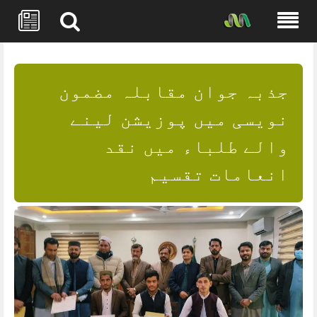
Skip
to
content
جذبہ جوان مقابلہ مضمون
نویسی میں پوزیشن لینے
والے طلباء میں نقد
انعامات تقسیم