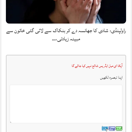
راولپنڈی: شادی کا جھانسہ دے کر بنکاک سے لائی گئی خاتون سے
مبینہ زیادتی،…
آپکا ای میل ایڈریس شائع نہیں کیا جائے گا
اپنا تبصرہ لکھیں