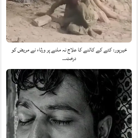
خیرپور: کتے کے کاٹنے کا علاج نہ ملنے پر ورثاء نے مریض کو
درخت…