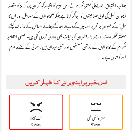
جناب اشتیاق احمد ڈپٹی کمشنر بٹگرام نے اس عزم کا اظہار کیا کہ ان پروگرامز کا مقصد
نوجوان نسل کی ادبی صلاحیتوں کو اجاگر کرنا ہے جبکہ “نوجوانوں کے مسائل اور ان کا
حل” کے عنوان پر تحریر مضامین کے ذریعے اخذ کئے جانے مسائل کے تدارک کیلئے
متعلقہ محکمہ جات اور ذمہ دار افسران کو ہدایات بھی جاری کر دی گئی ہیں۔ ضلعی انتظامیہ
بٹگرام کے نوجوانوں کے روشن مستقبل اور عملی میدان میں رہنمائی کے لئے پر عزم
اور کوشاں ہے۔
اس خبر پر اپنی رائے کا اظہار کریں
بہتر ہو سکتی تھی
سخت نا پسند
0 Votes
0 Votes