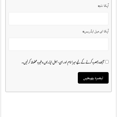
آپکا نام
*
آپکا ای میل ایڈریس
*
آئیندہ تبصرہ کرنے کے لیے میرا نام اور ای-میل ایڈریس وغیرہ محفوظ کر لیں۔