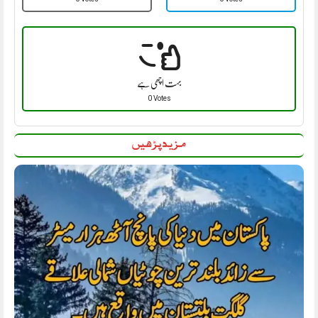
بہت اچھی ہے
0 Votes
مزید پڑھیں