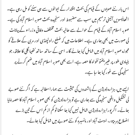
اس بار نئے صوبوں کے قیام کی بحث اقتدار کے ایوانوں سے ہی سننے کو مل رہی ہے۔
اٹھائیسویں آئینی ترمیم میں سب سے مضبوط اور سنجیدہ بحث صوبہ اسلام آباد کی ہے۔
صوبہ اسلام آباد کے قیام کے حوالے سے حالیہ بحث مختلف وفاقی وزراء کے بیانات
کی صورت میں بھی جاری ہے۔ اطلاعات ہیں کہ ضلع راولپنڈی اور مری کے علاقے کو
مجوزہ صوبہ اسلام آباد میں شامل کیا جائے گا۔ اسی کے ساتھ ساتھ نتھیا گلی کا علاقہ، جو
بنیادی طور پر خیبر پختونخواہ کا حصہ ہے، اسے بھی صوبہ اسلام آباد میں ضم کرنے پر
سنجیدگی سے غور کیا جا رہا ہے۔
ایسے میں، ہزارہ ڈویژن کے باشندوں کی حیثیت سے ہمارا مطالبہ ہے کہ اگر نئے صوبے
کی تشکیل واقعی سنجیدگی سے جاری ہے تو ہزارہ ڈویژن کو بھی صوبہ اسلام آباد کا حصہ بنایا
جائے۔ اگر پورا ہزارہ ڈویژن شامل نہیں کیا جا سکتا تو کم از کم اس کے تین بڑے
اضلاع ہریپور، ایبٹ آباد اور مانسہرہ کو نئے صوبے میں شامل کیا جائے۔