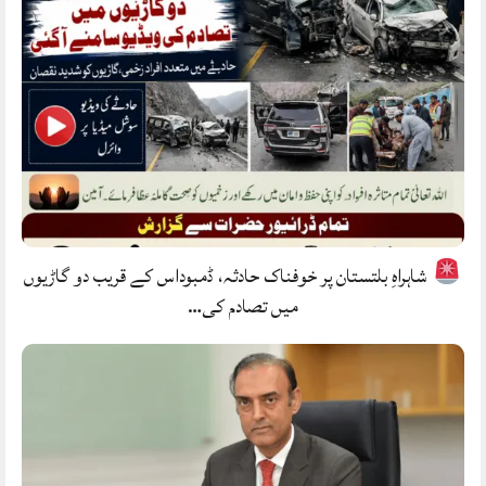
شاہراہِ بلتستان پر خوفناک حادثہ، ڈمبوداس کے قریب دو گاڑیوں
میں تصادم کی…