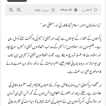
0 تبصرے
Adnan Ali
دسمبر 1, 2025
“ہزارہ ڈویژن: صوبہ اسلام آباد کا قدرتی اور منطقی حصہ”
پاکستان کے اقتدار کے ایوانوں سے ایک اور آئینی ترمیم کی بازگشت سننے کو مل رہی
ہے۔ چھبیسویں اور ستائیسویں ترامیم کے بعد اب اٹھائیسویں آئینی ترمیم پر سوچ بچار
اور مشاورت کا سلسلہ شروع ہو چکا ہے۔ مجوزہ اٹھائیسویں آئینی ترمیم میں این ایف
سی ایوارڈز اور مربوط بلدیاتی نظام جیسے اہم مباحث کے ساتھ ساتھ مزید صوبے بنانے
کا موضوع بھی زیر بحث ہے۔
ہر سمجھدار پاکستانی اس بات پر قائل ہے کہ نئے صوبوں کا قیام ایک مضبوط وفاق کی
علامت ہے۔ جتنے زیادہ اور چھوٹے انتظامی یونٹس ہوں گے، گورننس اتنی ہی آسان
اور مؤثر ہوگی۔ مگر پاکستان میں نئے صوبوں کی بحث ہمیشہ یا تو سیاست کی نظر ہو جاتی