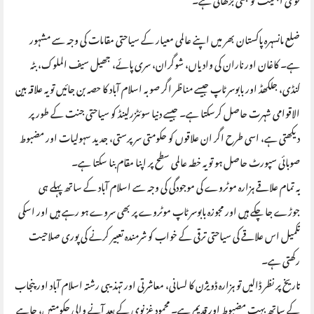
ضلع مانسہرہ پاکستان بھر میں اپنے عالمی معیار کے سیاحتی مقامات کی وجہ سے مشہور
ہے۔ کاغان اور ناران کی وادیاں، شوگران، سری پائے، جھیل سیف الملوک، بٹہ
کنڈی، جلکھڈ اور بابوسر ٹاپ جیسے مناظر اگر صوبہ اسلام آباد کا حصہ بن جائیں تو یہ علاقہ بین
الاقوامی شہرت حاصل کرسکتا ہے۔ جیسے دنیا سوئٹزرلینڈ کو سیاحتی جنت کے طور پر
دیکھتی ہے، اسی طرح اگر ان علاقوں کو حکومتی سرپرستی، جدید سہولیات اور مضبوط
صوبائی سپورٹ حاصل ہو تو یہ خطہ عالمی سطح پر اپنا مقام بنا سکتا ہے۔
یہ تمام علاقے ہزارہ موٹروے کی موجودگی کی وجہ سے اسلام آباد کے ساتھ پہلے ہی
جوڑے جا چکے ہیں اور مجوزہ بابوسر ٹاپ موٹروے پر بھی سروے ہو رہے ہیں اور اسکی
تکمیل اس علاقے کی سیاحتی ترقی کے خواب کو شرمندہ تعبیر کرنے کی پوری صلاحیت
رکھتی ہے۔
تاریخ پر نظر ڈالیں تو ہزارہ ڈویژن کا لسانی، معاشرتی اور تہذیبی رشتہ اسلام آباد اور پنجاب
کے ساتھ بہت مضبوط اور قدیم ہے۔ محمود غزنوی کے بعد آنے والی حکومتیں، چاہے