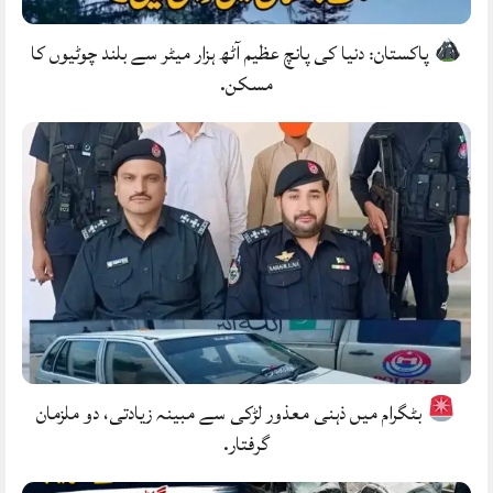
پاکستان: دنیا کی پانچ عظیم آٹھ ہزار میٹر سے بلند چوٹیوں کا
مسکن.
بٹگرام میں ذہنی معذور لڑکی سے مبینہ زیادتی، دو ملزمان
گرفتار.