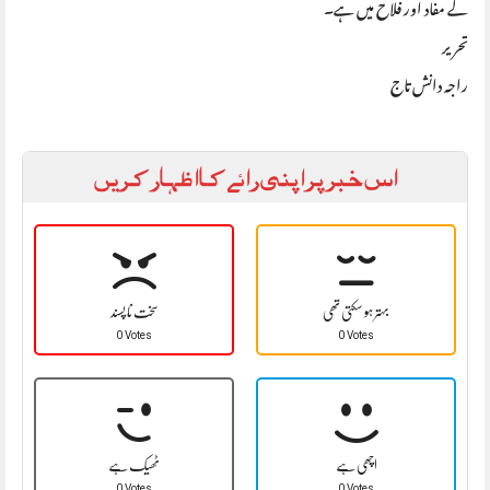
کے مفاد اور فلاح میں ہے۔
تحریر
راجہ دانش تاج
اس خبر پر اپنی رائے کا اظہار کریں
بہتر ہو سکتی تھی
سخت نا پسند
0 Votes
0 Votes
اچھی ہے
ٹھیک ہے
0 Votes
0 Votes