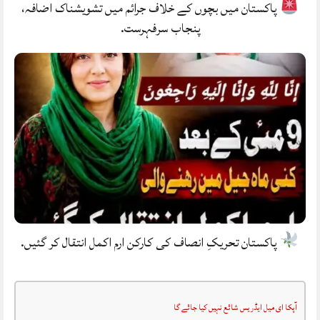
پاکستان میں بچوں کے خلاف جرائم میں تشویشناک اضافہ،
پنجاب سرفہرست.
پاکستان تحریکِ انصاف کی کارکن ارم اکمل انتقال کر گئیں.
آپکا ای میل ایڈریس شائع نہیں کیا جائے گا