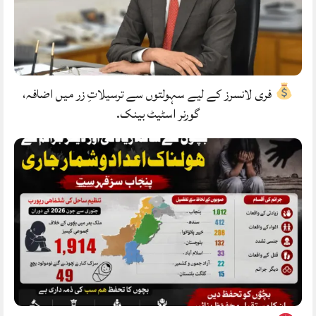
فری لانسرز کے لیے سہولتوں سے ترسیلاتِ زر میں اضافہ،
گورنر اسٹیٹ بینک.