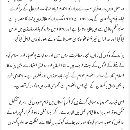
وہ مغل ہوں یا برطانوی سب نے ہزارہ کا انتظام زیادہ تر پنجاب اور دہلی کے مراکز سے
کیا۔ قیام پاکستان کے بعد 1955 سے 1970 تک ہزارہ کا علاقہ ون یونٹ کا حصہ رہا ہے
جسکا نظم وفاق سے ہی چلایا جاتا رہا ہے اور 1970 میں ہزارہ کو پشاور ڈویژن میں شامل
کیا گیا اور بعد ازاں خیبر پختونخواہ کا ہی حصہ بناتے ہوئے بطور ڈویژن شامل کیا گیا۔
ہزارہ کے لوگوں کی زبان، لہجہ، معاشرت، رہن سہن اور روایات پوٹھوہار اور اسلام آباد
کے خطے کے لوگوں کے بہت قریب ہیں۔ لہٰذا لسانی اور روایتی اعتبار سے بھی ہزارہ کا
اسلام آباد کے ساتھ انضمام عوام کے لیے زیادہ موزوں اور فطری ہے۔ انتظامی طور
پر بھی وفاقِ پاکستان کے لیے اس انضمام سے مجموعی فائدہ ہی ہوگا، نہ کہ نقصان۔
اسی بنیاد پر ہم دوبارہ مطالبہ کرتے ہیں کہ اگر پاکستان میں تمام صوبوں کی ازسر نو تشکیل
ممکن ہو تو صوبہ ہزارہ کا قیام عمل میں لایا جائے۔ اگر ایسا ممکن نہ ہو تو کم از کم ہزارہ کے
علاقوں کو صوبہ اسلام آباد کا حصہ بنایا جائے، کیونکہ یہ ہر لحاظ سے مملکتِ خداداد پاکستان