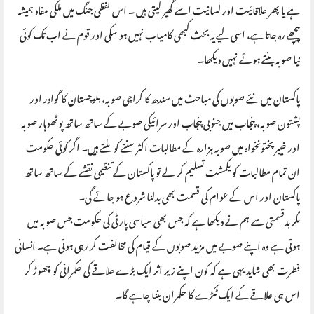
ہے یا پھر علاقائیت اور لسانیت اسے گھیر لیتی ہیں ۔ اس لفظی جنگ میں ملکی مفاد ہمیشہ
پیچھے رہ جاتا ہے، اسی لیے یہ بحث کبھی کامیاب نہیں ہو سکی اور قوم نے اب تک کوئی
نیا صوبہ بنتے ہوئے نہیں دیکھا۔
پاکستان میں نئے صوبوں کی مباحث میں سندھ کا کراچی صوبہ، بلوچستان کا گوادر اور
پشتون صوبہ، پنجاب میں جنوبی پنجاب اور سرائیکی صوبے کے ساتھ ساتھ پوٹھوہار صوبہ
اور خیبر پختونخواہ میں صوبہ ہزارہ کے مطالبات اکثر سننے کو ملتے ہیں۔ اگر کوئی حکومت
ان تمام مطالبات کو یکمشت تسلیم کر لے تو پاکستان کے تنظیمی نقشے کے ساتھ ساتھ
پاکستان اور اس کے عوام کی قسمت بھی بدلنا شروع ہو جائے گی۔
مگر بدقسمتی سے ہم نے دیکھا ہے کہ جس بھی سیاسی پارٹی کی حکومت جس صوبہ میں
ہوتی ہے وہ اپنے صوبے میں مزید صوبوں کے قیام کی مخالفت کر رہی ہوتی ہے۔ انسانی
فطرت بھی شاید یہی ہے کہ کون اپنے زیر اثر ایک بڑے علاقے کی حکمرانی کو چھوڑ کر
اس ہی علاقے کے ایک ٹکڑے کا حکمران بننا چاہے گا۔