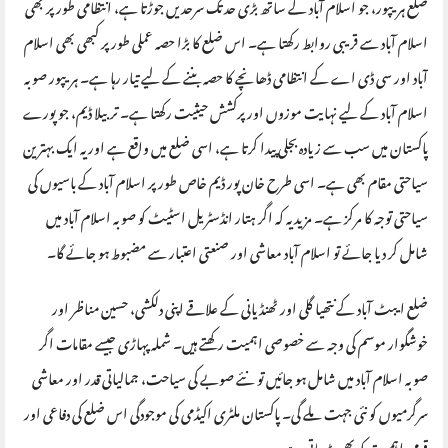
ضلع ہریپور، جو اسلام آباد کے ساتھ بڑی حد تک سرحدیں جوڑتا ہے، انتظامی طور پر بھی
اسلام آباد سے قریبی روابط رکھتا ہے۔ اس ضلع کا بڑا حصہ عملی طور پر کبھی بھی اسلام
آباد اور سی ڈی اے کے انتظامی ڈھانچے کا حصہ بننے کے لیے تیار رہا ہے۔ ہریپور صوبہ
اسلام آباد کے لیے نہایت موزوں اور پرکشش حیثیت رکھتا ہے۔ تربیلا ڈیم، جو پورے
پاکستان میں سب سے زیادہ بجلی پیدا کرتا ہے، اسی ضلع میں واقع ہے اور یہ ایک بہترین
سیاحتی مقام بھی ہے۔ اسی طرح خان پور ڈیم خاص طور پر اسلام آباد کے باسیوں کی
سیاحتی توجہ کا مرکز ہے۔ مزید یہ کہ اگر ہتار انڈسٹریل اسٹیٹ کو صوبہ اسلام آباد میں
شامل کر دیا جائے تو اسلام آباد معاشی اور صنعتی اعتبار سے مضبوط ہو جائے گا۔
ضلع ایبٹ آباد کے نتھیا گلی اور ٹھنڈیانی کے علاقے اپنی دلکشی، حسین مناظر اور
خوشگوار موسم کی وجہ سے خصوصی اہمیت رکھتے ہیں۔ شملہ پہاڑی جیسے مقامات اگر
صوبہ اسلام آباد میں شامل ہو جائیں تو نئے صوبے کی سیاحت، جمالیاتی قدر اور معاشی
سرگرمیوں کو نئی جہت ملے گی۔ پاکستان ملٹری اکیڈمی کی موجودگی اس ضلع کی دفاعی اور
قومی اہمیت کو بھی بڑھاتی ہے۔