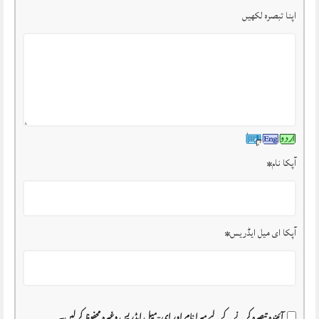
اپنا تبصرہ لکھیں
آپکا نام
*
آپکا ای میل ایڈریس
*
آئیندہ تبصرہ کرنے کے لیے میرا نام اور ای-میل ایڈریس وغیرہ محفوظ کر لیں۔