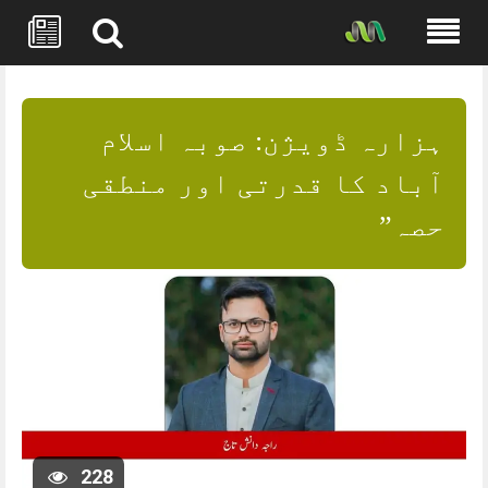
Skip
to
content
ہزارہ ڈویژن: صوبہ اسلام
آباد کا قدرتی اور منطقی
حصہ”
228