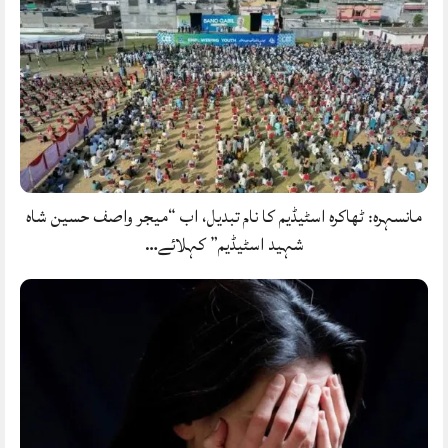
مانسہرہ: ٹھاکرہ اسٹیڈیم کا نام تبدیل، اب “میجر واصف حسین شاہ
شہید اسٹیڈیم” کہلائے…