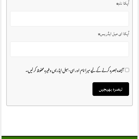
آپکا نام
*
آپکا ای میل ایڈریس
*
آئیندہ تبصرہ کرنے کے لیے میرا نام اور ای-میل ایڈریس وغیرہ محفوظ کر لیں۔