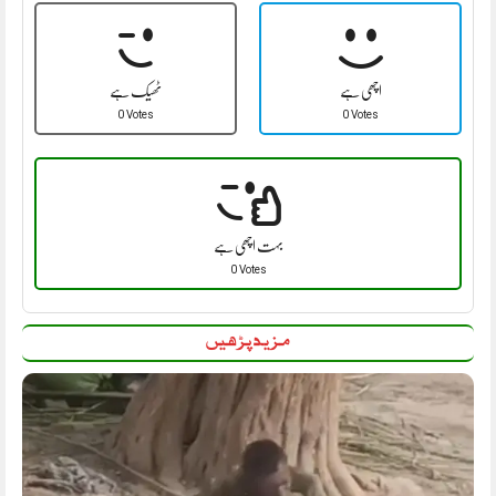
اچھی ہے
ٹھیک ہے
0 Votes
0 Votes
بہت اچھی ہے
0 Votes
مزید پڑھیں