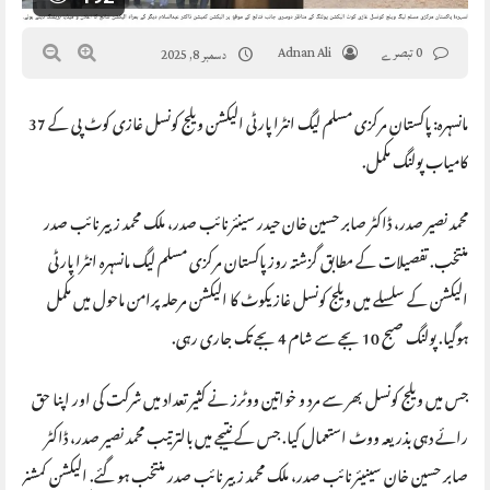
0 تبصرے
Adnan Ali
دسمبر 8, 2025
مانسہرہ: پاکستان مرکزی مسلم لیگ انٹرا پارٹی الیکشن ویلج کونسل غازی کوٹ پی کے 37
کامیاب پولنگ مکمل.
محمد نصیر صدر، ڈاکٹر صابر حسین خان حیدر سینئر نائب صدر، ملک محمد زبیر نائب صدر
منتخب. تفصیلات کے مطابق گزشتہ روز پاکستان مرکزی مسلم لیگ مانسہرہ انٹرا پارٹی
الیکشن کے سلسلے میں ویلج کونسل غازیکوٹ کا الیکشن مرحلہ پرامن ماحول میں مکمل
ہوگیا. پولنگ صبح 10 بجے سے شام 4 بجے تک جاری رہی.
جس میں ویلج کونسل بھر سے مرد و خواتین ووٹرز نے کثیر تعداد میں شرکت کی اور اپنا حق
رائے دہی بذریعہ ووٹ استعمال کیا. جس کے نتیجے میں بالترتیب محمد نصیر صدر، ڈاکٹر
صابر حسین خان سینیئر نائب صدر، ملک محمد زبیر نائب صدر منتخب ہو گئے. الیکشن کمشنر