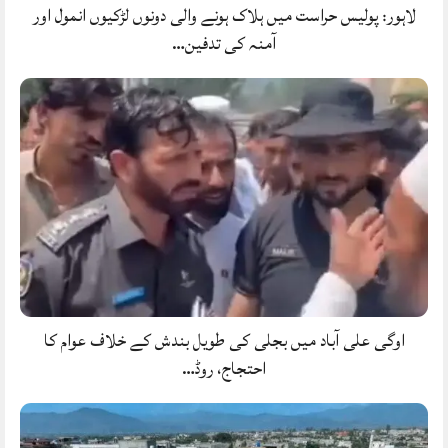
لاہور: پولیس حراست میں ہلاک ہونے والی دونوں لڑکیوں انمول اور
آمنہ کی تدفین…
اوگی علی آباد میں بجلی کی طویل بندش کے خلاف عوام کا
احتجاج، روڈ…