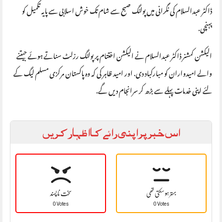
ڈاکٹر عبدالسلام کی نگرانی میں پولنگ صبح سے شام تک خوش اسلابی سے پایہ تکمیل کو
پہنچی.
الیکشن کمشنر ڈاکٹر عبدالسلام نے الیکشن اختتام پر پولنگ رزلٹ سناتے ہوئے جیتنے
والے امیدواران کو مبارکباد دی. اور امید ظاہر کی کہ وہ پاکستان مرکزی مسلم لیگ کے
لئے اپنی خدمات پہلے سے بڑھ کر سرانجام دیں گے.
اس خبر پر اپنی رائے کا اظہار کریں
بہتر ہو سکتی تھی
سخت نا پسند
0 Votes
0 Votes