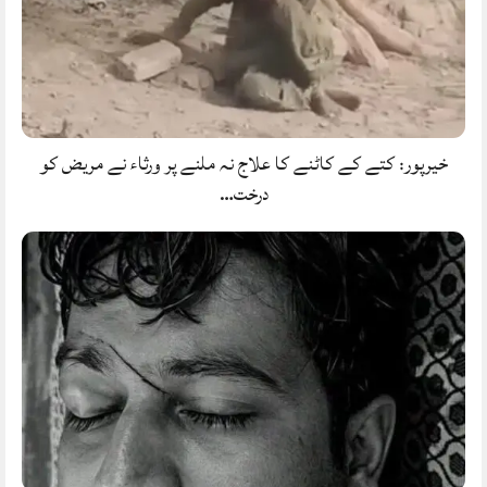
خیرپور: کتے کے کاٹنے کا علاج نہ ملنے پر ورثاء نے مریض کو
درخت…