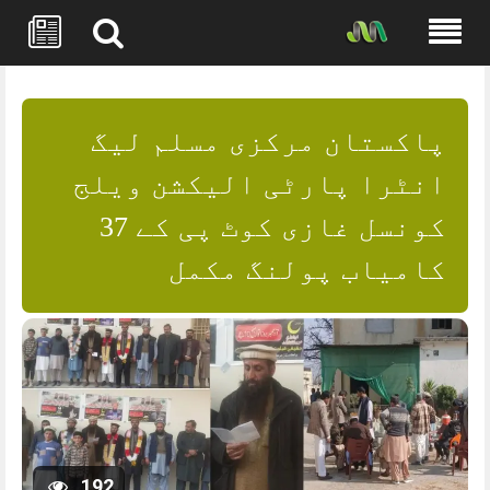
Skip
to
content
پاکستان مرکزی مسلم لیگ
انٹرا پارٹی الیکشن ویلج
کونسل غازی کوٹ پی کے 37
کامیاب پولنگ مکمل
192