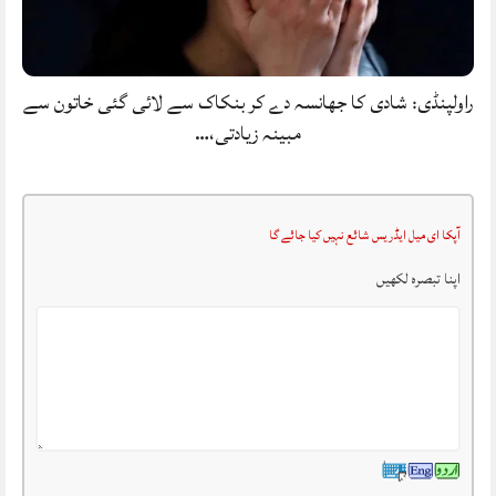
راولپنڈی: شادی کا جھانسہ دے کر بنکاک سے لائی گئی خاتون سے
مبینہ زیادتی،…
آپکا ای میل ایڈریس شائع نہیں کیا جائے گا
اپنا تبصرہ لکھیں