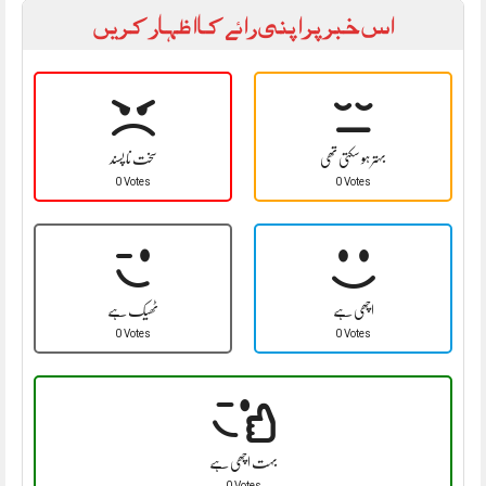
اس خبر پر اپنی رائے کا اظہار کریں
بہتر ہو سکتی تھی
سخت نا پسند
0 Votes
0 Votes
اچھی ہے
ٹھیک ہے
0 Votes
0 Votes
بہت اچھی ہے
0 Votes