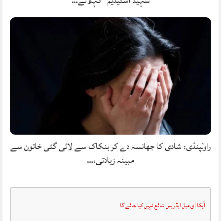
شہید اسٹیڈیم” کہلائے…
راولپنڈی: شادی کا جھانسہ دے کر بنکاک سے لائی گئی خاتون سے
مبینہ زیادتی،…
آپکا ای میل ایڈریس شائع نہیں کیا جائے گا