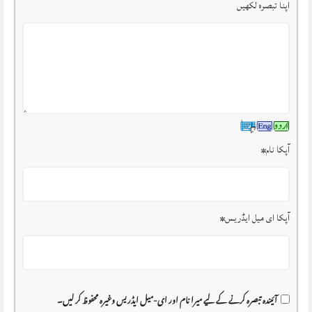
اپنا تبصرہ لکھیں
آپکا نام
*
آپکا ای میل ایڈریس
*
آئیندہ تبصرہ کرنے کے لیے میرا نام اور ای-میل ایڈریس وغیرہ محفوظ کر لیں۔