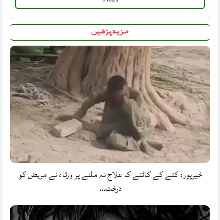
مزید پڑھیں
خیرپور: کتے کے کاٹنے کا علاج نہ ملنے پر ورثاء نے مریض کو
درخت…