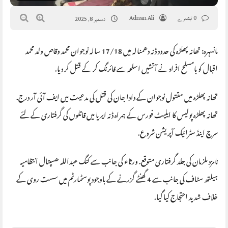
0 تبصرے
Adnan Ali
دسمبر 8, 2025
مانسہرہ: تھانہ پھلڑہ کی حدود ڈنہ دھمنالہ میں 17/18 سالہ نوجوان محمد وقاص ولد محمد
اقبال کو بامسلح افراد نے آتشیں اسلحہ سے فائرنگ کر کے قتل کر دیا.
تھانہ پھلڑہ میں مقتول نوجوان کے دادا جان کی قتل کی مدعیت میں ایف آئی آر درج.
تھانہ پھلڑہ پولیس کا ایلیٹ فورس کے ہمراہ ڈنہ ایریا میں قاتلوں کی گرفتاری کے لئے
سرچ اینڈ سٹرائیک آپریشن شروع.
نامزد ملزمان کی جلد گرفتاری متوقع. ورثاء کی جانب سے کنگ عبداللہ ھسپتال انتظامیہ
ہیلتھ سٹاف کی جانب سے 4 گھنٹے گزرنے کے باوجود پوسٹمارٹم میں سست روی کے
خلاف شدید احتجاج کیا گیا.