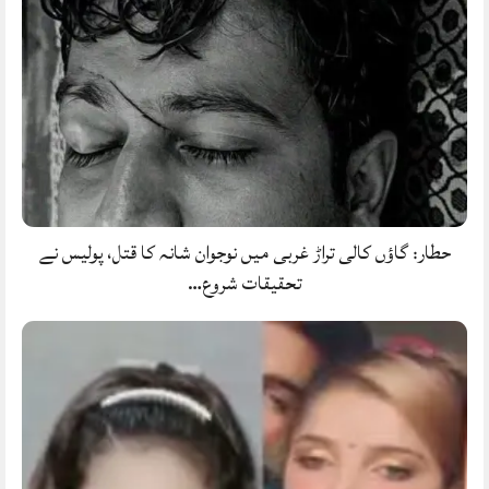
حطار: گاؤں کالی تراڑ غربی میں نوجوان شانہ کا قتل، پولیس نے
تحقیقات شروع…