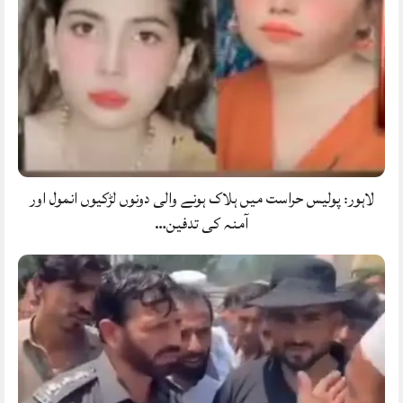
لاہور: پولیس حراست میں ہلاک ہونے والی دونوں لڑکیوں انمول اور
آمنہ کی تدفین…