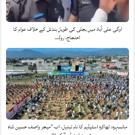
اوگی علی آباد میں بجلی کی طویل بندش کے خلاف عوام کا
احتجاج، روڈ…
مانسہرہ: ٹھاکرہ اسٹیڈیم کا نام تبدیل، اب “میجر واصف حسین شاہ