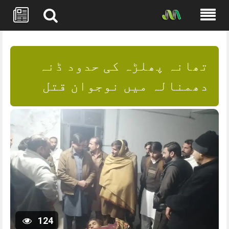
Skip
to
content
تھانہ پھلڑہ کی حدود ڈنہ
دھمنالہ میں نوجوان قتل
124