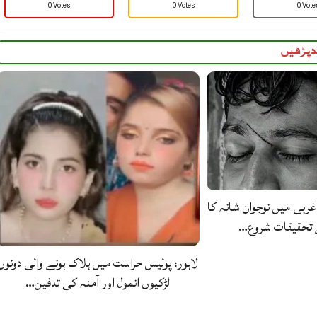
0 Votes
0 Votes
0 Vote
 پڑھیں
غربی میں نوجوان شانہ کا
ے تحقیقات شروع…
لاہور: پولیس حراست میں ہلاک ہونے والی دونوں
لڑکیوں انمول اور آمنہ کی تدفین…