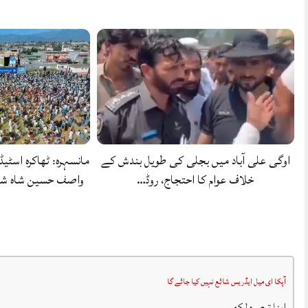
اوگی علی آباد میں بجلی کی طویل بندش کے
مانسہرہ: ٹھاکرہ اسٹیڈ
خلاف عوام کا احتجاج، روڈ…
واصف حسین شاہ شہ
آپکا ای میل ایڈریس شائع نہیں کیا جائے گا
اپنا تبصرہ لکھیں