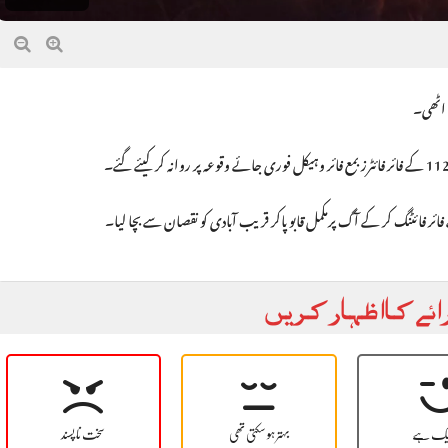
 اٹھی۔
ائے کا اظہار کریں
یک ہے
بہتر ہو سکتی تھی
سخت نا پسند