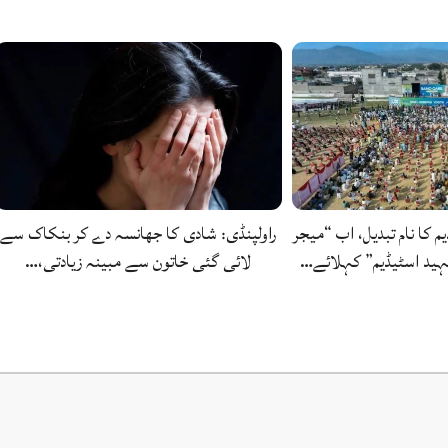
یم کا نام تبدیل، اب “میجر
راولپنڈی: شادی کا جھانسہ دے کر بنکاک سے
ید اسٹیڈیم” کہلائے…
لائی گئی خاتون سے مبینہ زیادتی،…