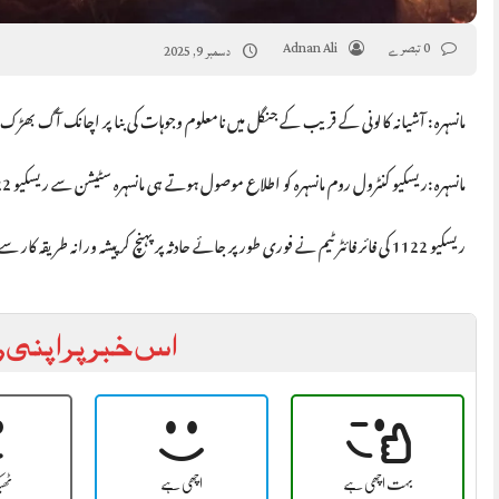
0 تبصرے
Adnan Ali
دسمبر 9, 2025
مانسہرہ : آشیانہ کالونی کے قریب کے جنگل میں نامعلوم وجوہات کی بنا پر اچانک آگ بھڑک
مانسہرہ :ریسکیو کنٹرول روم مانسہرہ کو اطلاع موصول ہوتے ہی مانسہرہ سٹیشن سے ریسکیو 1122 کے فائر فائٹرز بمع فائر وہیکل فوری جائے وقوعہ پر روانہ کر کیئے گئے۔
ریسکیو 1122 کی فائر فائٹر ٹیم نے فوری طور پر جائے حادثہ پر پہنچ کر پیشہ ورانہ طریقہ کار سے فائر فائٹنگ کر کے آگ پرمکمل قابو پاکر قریب آبادی کو نقصان سے بچا لیا۔
اس خبر پر اپنی ر
بہت اچھی ہے
اچھی ہے
ٹھ