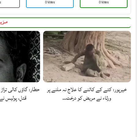
s
0 Votes
0 Votes
مزید
خیرپور: کتے کے کاٹنے کا علاج نہ ملنے پر
حطار: گاؤں کالی تراڑ 
ورثاء نے مریض کو درخت…
قتل، پولیس ن