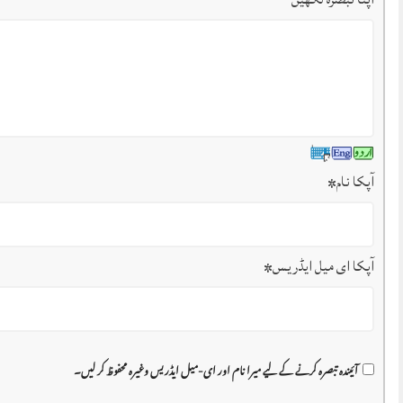
آپکا نام
*
آپکا ای میل ایڈریس
*
آئیندہ تبصرہ کرنے کے لیے میرا نام اور ای-میل ایڈریس وغیرہ محفوظ کر لیں۔