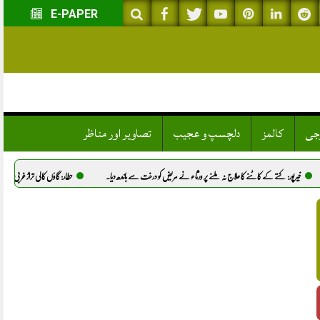
E-PAPER
وجی
کالمز
دلچسپ و عجیب
تصاویر اور مناظر
کا علاج نہ ملنے پر ورثاء نے مریض کو درخت سے باندھ دیا.
حطار: گاؤں کالی تراڑ غربی میں نوجوان شانہ کا قتل، پولیس 