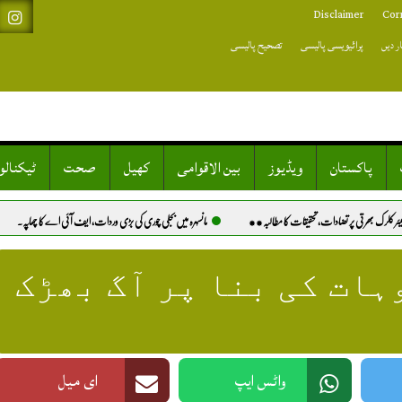
Disclaimer
Cor
ر دیں
پرائیویسی پالیسی
تصحیح پالیسی
پاکستان
ویڈیوز
بین الاقوامی
کھیل
صحت
ٹیکنال
تحقیقات کا مطالبہ**
مانسہرہ میں بجلی چوری کی بڑی وردات، ایف آئی اے کا چھاپہ.
خیرپور: کتے کے کاٹنے 
ہات کی بنا پر آگ بھڑک
واٹس ایپ
ای میل