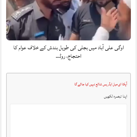
اوگی علی آباد میں بجلی کی طویل بندش کے خلاف عوام کا
احتجاج، روڈ…
آپکا ای میل ایڈریس شائع نہیں کیا جائے گا
اپنا تبصرہ لکھیں