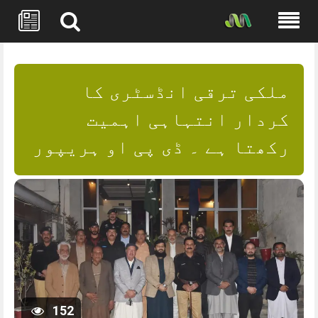
Skip
to
content
ملکی ترقی انڈسٹری کا
کردار انتہاہی اہمیت
رکھتا ہے ۔ ڈی پی او ہریپور
152