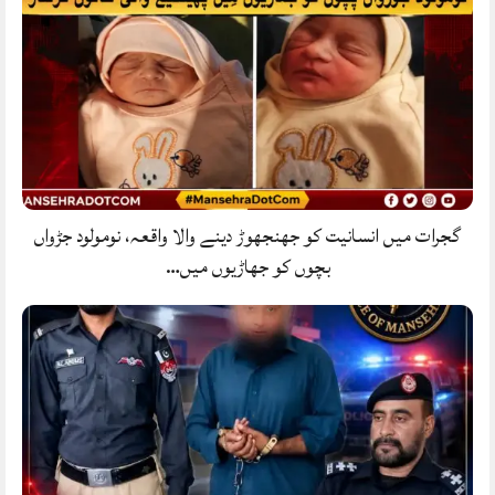
گجرات میں انسانیت کو جھنجھوڑ دینے والا واقعہ، نومولود جڑواں
بچوں کو جھاڑیوں میں…