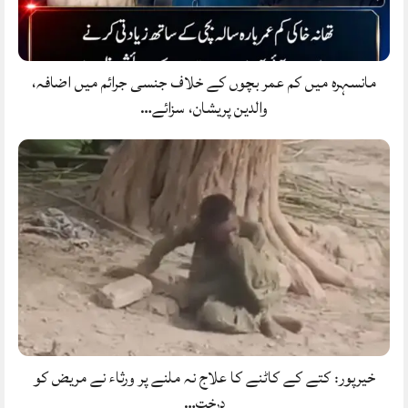
مانسہرہ میں کم عمر بچوں کے خلاف جنسی جرائم میں اضافہ،
والدین پریشان، سزائے…
خیرپور: کتے کے کاٹنے کا علاج نہ ملنے پر ورثاء نے مریض کو
درخت…