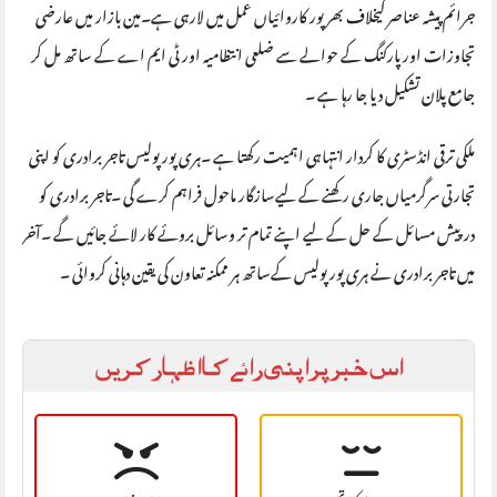
جرائم پیشہ عناصر کیخلاف بھرپور کاروائیاں عمل میں لارہی ہے۔مین بازار میں عارضی
تجاوزات اور پارکنگ کے حوالے سے ضلعی انتظامیہ اور ٹی ایم اے کے ساتھ مل کر
جامع پلان تشکیل دیا جا رہا ہے ۔
ملکی ترقی انڈسٹری کا کردار انتہاہی اہمیت رکھتا ہے ۔ہری پور پولیس تاجر برادری کو اپنی
تجارتی سرگرمیاں جاری رکھنے کے لیےسازگار ماحول فراہم کرے گی ۔تاجر برادری کو
درپیش مسائل کے حل کے لیے اپنے تمام تر وسائل بروئے کار لائے جائیں گے ۔آخر
میں تاجر برادری نے ہری پور پولیس کےساتھ ہر ممکنہ تعاون کی یقین دہانی کروائی ۔
اس خبر پر اپنی رائے کا اظہار کریں