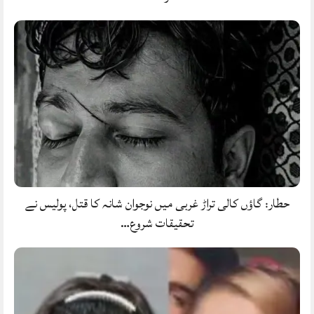
حطار: گاؤں کالی تراڑ غربی میں نوجوان شانہ کا قتل، پولیس نے
تحقیقات شروع…