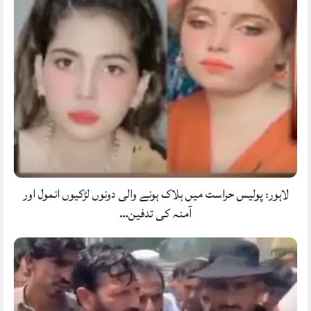
لاہور: پولیس حراست میں ہلاک ہونے والی دونوں لڑکیوں انمول اور
آمنہ کی تدفین…