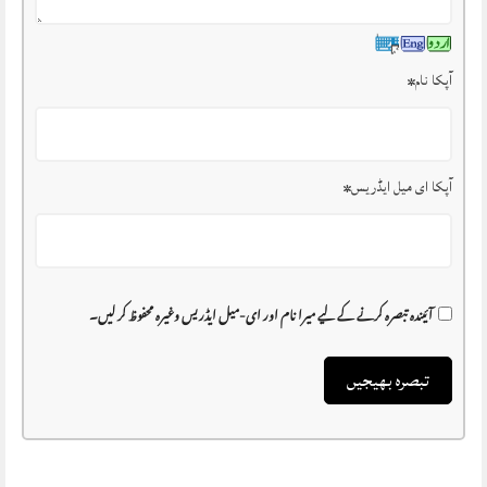
آپکا نام
*
آپکا ای میل ایڈریس
*
آئیندہ تبصرہ کرنے کے لیے میرا نام اور ای-میل ایڈریس وغیرہ محفوظ کر لیں۔