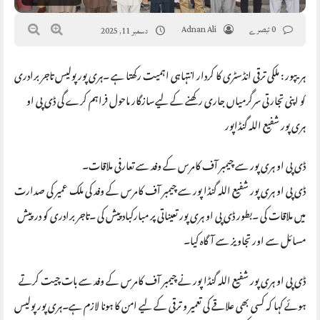
0 تبصرے
Adnan Ali
دسمبر 11, 2025
ہریپور : ملکی ترقی انڈسٹری کا کردار انتہاہی اہمیت رکھتا ہے ۔ہری پور پولیس تاجر برادری
کو اپنی تجارتی سرگرمیاں جاری رکھنے کے لیےسازگار ماحول فراہم کرے گی ڈی پی او
ہری پور شفیع اللہ گنڈاپور
ڈی پی او ہری پور سے چیمبر آف کامرس کے وفد سے تعارفی ملاقات۔
ڈی پی او ہری پور شفیع اللہ گنڈا پور سے چیمبر آف کامرس کے وفد کی ملک عمیر کی صدارت
میں ملاقات کی ۔بطور ڈی پی او ہری پور تعیناتی پر مبارکباد پیش کی ۔تاجر برادری کو درپیش
مسائل سے اور تجاویز سے آگاہ کیا۔
ڈی پی او ہری پور شفیع اللہ گنڈا پور نے چیمبر آف کامرس کے وفد سے بات چیت کرتے
ہوئے کہا کہ کسی بھی علاقے کی تعمیر و ترقی کے لیے امن کا ہونا لازم ہے۔ہری پور پولیس