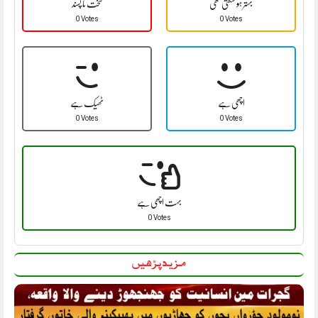
بہتر ہو سکتی تھی
سخت نا پسند
0 Votes
0 Votes
اچھی ہے
ٹھیک ہے
0 Votes
0 Votes
بہت اچھی ہے
0 Votes
مزید پڑھیں