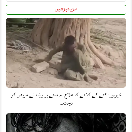
مزید پڑھیں
خیرپور: کتے کے کاٹنے کا علاج نہ ملنے پر ورثاء نے مریض کو
درخت…