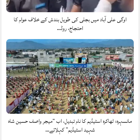
اوگی علی آباد میں بجلی کی طویل بندش کے خلاف عوام کا
احتجاج، روڈ…
مانسہرہ: ٹھاکرہ اسٹیڈیم کا نام تبدیل، اب “میجر واصف حسین شاہ
شہید اسٹیڈیم” کہلائے…