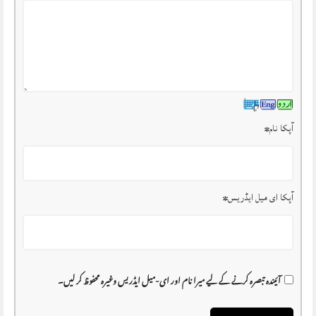
آپکا نام
*
آپکا ای میل ایڈریس
*
آئیندہ تبصرہ کرنے کے لیے میرا نام اور ای-میل ایڈریس وغیرہ محفوظ کر لیں۔