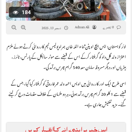
184
0 تبصرے
Adnan Ali
دسمبر 13, 2025
لوئر کوہستان: ایس ایچ او پٹن ثناء اللہ خان ہمراہ پولیس ٹیم کارروائی کرتے ہوئے ملزم
اعتزاز ولد گل داد کو گرفتار کرکے اس کے قبضے سے موٹر سائیکل کے پارٹس، ٹائرز ،
بیٹریاں اور دیگر مسروقہ سامان معہ 540 گرام چرس برآمد کی۔
اسی طرح ایک اور کارروائی میں اویس احمد ولد عمر فاروقی کو گرفتار کیا گیا، جس کے
قبضے سے 1 کلو 20 گرام چرس برآمد ہوئی۔ہر دو ملزمان کے خلاف مقدمات درج کر لیئے
گئے۔ مزید تفتیش جاری ہے۔
اس خبر پر اپنی رائے کا اظہار کریں