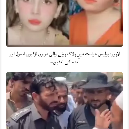
لاہور: پولیس حراست میں ہلاک ہونے والی دونوں لڑکیوں انمول اور
آمنہ کی تدفین…