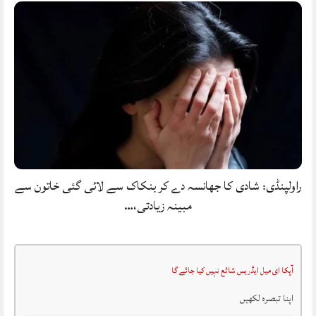
راولپنڈی: شادی کا جھانسہ دے کر بنکاک سے لائی گئی خاتون سے
مبینہ زیادتی،…
آپکا ای میل ایڈریس شائع نہیں کیا جائے گا
اپنا تبصرہ لکھیں