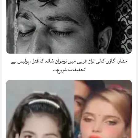
حطار: گاؤں کالی تراڑ غربی میں نوجوان شانہ کا قتل، پولیس نے
تحقیقات شروع…