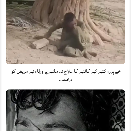
خیرپور: کتے کے کاٹنے کا علاج نہ ملنے پر ورثاء نے مریض کو
درخت…