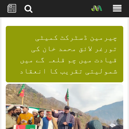
Skip
to
content
چیرمین ڈسٹرکٹ کمیٹی
تورغر لائق محمد خان کی
قیادت میں چم قلعہ گے میں
شمولیتی تقریب کا انعقاد