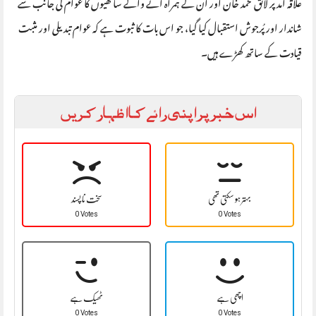
علاقہ آمد پر لائق محمد خان اور ان کے ہمراہ آنے والے ساتھیوں کا عوام کی جانب سے
شاندار اور پُرجوش استقبال کیا گیا، جو اس بات کا ثبوت ہے کہ عوام تبدیلی اور مثبت
قیادت کے ساتھ کھڑے ہیں۔
اس خبر پر اپنی رائے کا اظہار کریں
بہتر ہو سکتی تھی
سخت نا پسند
0 Votes
0 Votes
اچھی ہے
ٹھیک ہے
0 Votes
0 Votes