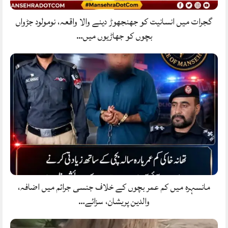
گجرات میں انسانیت کو جھنجھوڑ دینے والا واقعہ، نومولود جڑواں
بچوں کو جھاڑیوں میں…
مانسہرہ میں کم عمر بچوں کے خلاف جنسی جرائم میں اضافہ،
والدین پریشان، سزائے…