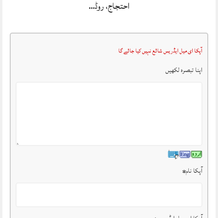
احتجاج، روڈ…
آپکا ای میل ایڈریس شائع نہیں کیا جائے گا
اپنا تبصرہ لکھیں
آپکا نام
*