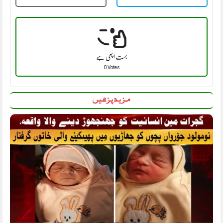
بہت اچھی ہے
0 Votes
مزید پڑھیں