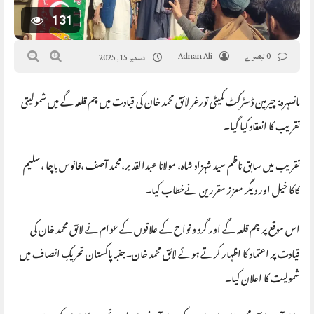
131
0 تبصرے
Adnan Ali
دسمبر 15, 2025
مانسہرہ: چیرمین ڈسٹرکٹ کمیٹی تورغر لائق محمد خان کی قیادت میں چم قلعہ گے میں شمولیتی
تقریب کا انعقاد کیا گیا۔
تقریب میں سابق ناظم سید شہزاد شاہ، مولانا عبدالقدیر،محمد آصف ،فانوس باچا ،سلیم
کاکا خیل اور دیگر معزز مقررین نےخطاب کیا۔
اس موقع پر چم قلعہ گے اور گرد و نواح کے علاقوں کے عوام نے لائق محمد خان کی
قیادت پر اعتماد کا اظہار کرتے ہوئے لائق محمد خان۔جنبہ پاکستان تحریکِ انصاف میں
شمولیت کا اعلان کیا۔