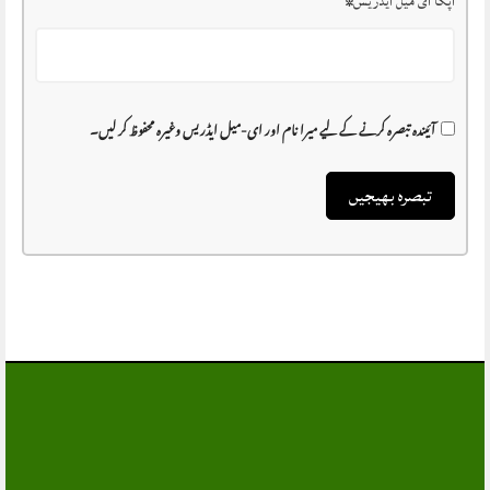
آپکا ای میل ایڈریس
*
آئیندہ تبصرہ کرنے کے لیے میرا نام اور ای-میل ایڈریس وغیرہ محفوظ کر لیں۔