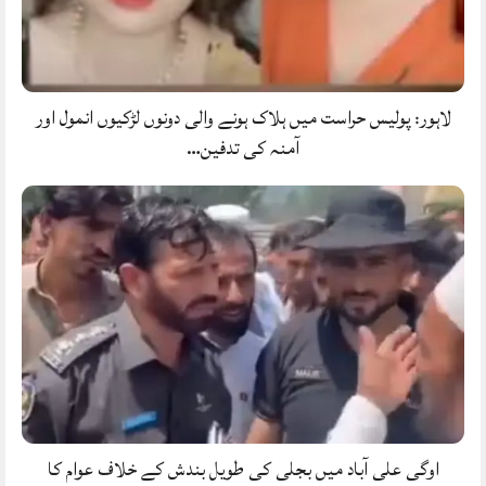
لاہور: پولیس حراست میں ہلاک ہونے والی دونوں لڑکیوں انمول اور
آمنہ کی تدفین…
اوگی علی آباد میں بجلی کی طویل بندش کے خلاف عوام کا