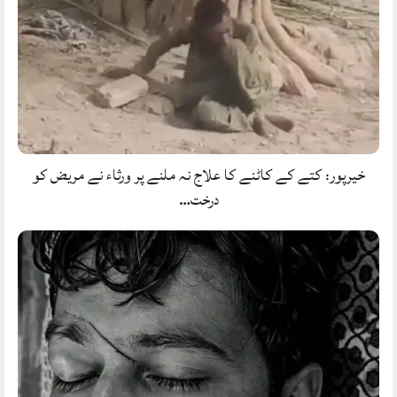
خیرپور: کتے کے کاٹنے کا علاج نہ ملنے پر ورثاء نے مریض کو
درخت…