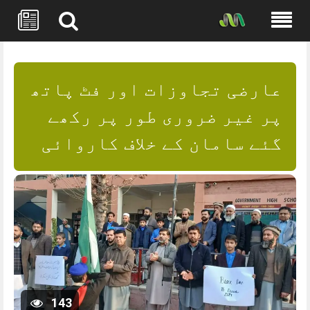
Skip
to
content
عارضی تجاوزات اور فٹ پاتھ
پر غیر ضروری طور پر رکھے
گئے سامان کے خلاف کاروائی
143