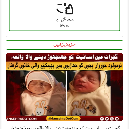
بہت اچھی ہے
0 Votes
مزید پڑھیں
گجرات میں انسانیت کو جھنجھوڑ دینے والا واقعہ، نومولود جڑواں