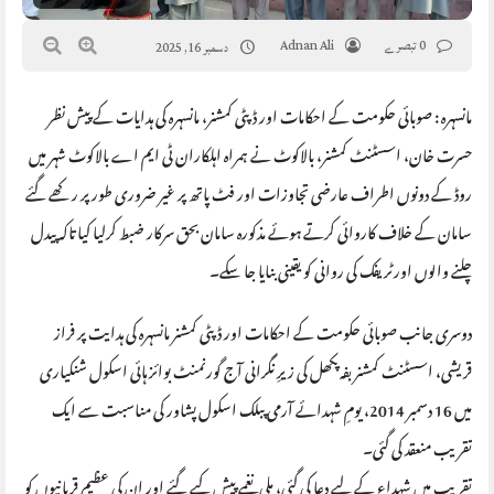
0 تبصرے
Adnan Ali
دسمبر 16, 2025
مانسہرہ : صوبائی حکومت کے احکامات اور ڈپٹی کمشنر، مانسہرہ کی ہدایات کے پیش نظر
حسرت خان، اسسٹنٹ کمشنر، بالاکوٹ نے ہمراہ اہلکاران ٹی ایم اے بالاکوٹ شہر میں
روڈ کے دونوں اطراف عارضی تجاوزات اور فٹ پاتھ پر غیر ضروری طور پر رکھے گئے
سامان کے خلاف کاروائی کرتے ہوئے مذکورہ سامان بحق سرکار ضبط کرلیا کیا تاکہ پیدل
چلنے والوں اورٹریفک کی روانی کو یقینی بنایا جا سکے۔
دوسری جانب صوبائی حکومت کے احکامات اور ڈپٹی کمشنر مانسہرہ کی ہدایت پر فراز
قریشی، اسسٹنٹ کمشنر بفہ پکھل کی زیرِ نگرانی آج گورنمنٹ بوائز ہائی اسکول شنکیاری
میں 16 دسمبر 2014، یومِ شہدائے آرمی پبلک اسکول پشاور کی مناسبت سے ایک
تقریب منعقد کی گئی۔
تقریب میں شہداء کے لیے دعا کی گئی، ملی نغمے پیش کیے گئے اور ان کی عظیم قربانیوں کو