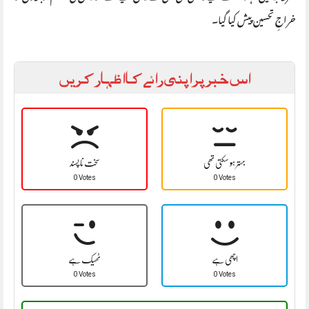
خراجِ تحسین پیش کیا گیا۔
اس خبر پر اپنی رائے کا اظہار کریں
بہتر ہو سکتی تھی
سخت نا پسند
0 Votes
0 Votes
اچھی ہے
ٹھیک ہے
0 Votes
0 Votes