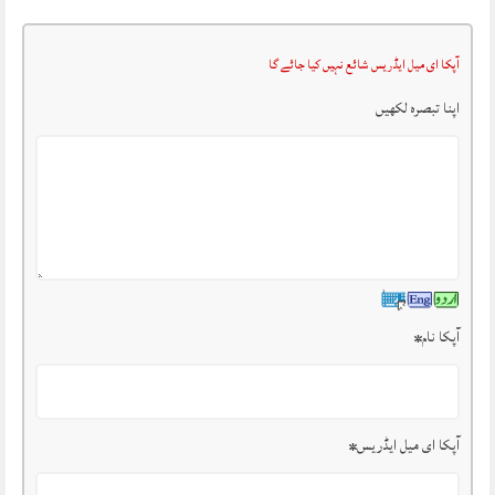
آپکا ای میل ایڈریس شائع نہیں کیا جائے گا
اپنا تبصرہ لکھیں
آپکا نام
*
آپکا ای میل ایڈریس
*