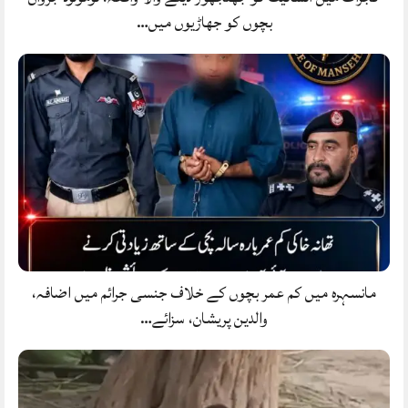
بچوں کو جھاڑیوں میں…
مانسہرہ میں کم عمر بچوں کے خلاف جنسی جرائم میں اضافہ،
والدین پریشان، سزائے…