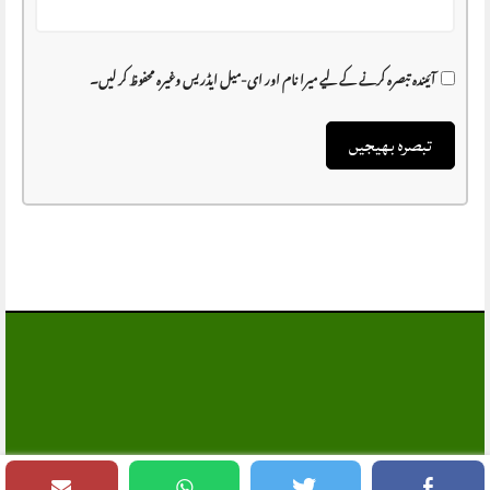
آئیندہ تبصرہ کرنے کے لیے میرا نام اور ای-میل ایڈریس وغیرہ محفوظ کر لیں۔
MANSEHRA.COM
, All Rights Reserved®
© 1997 - 2026