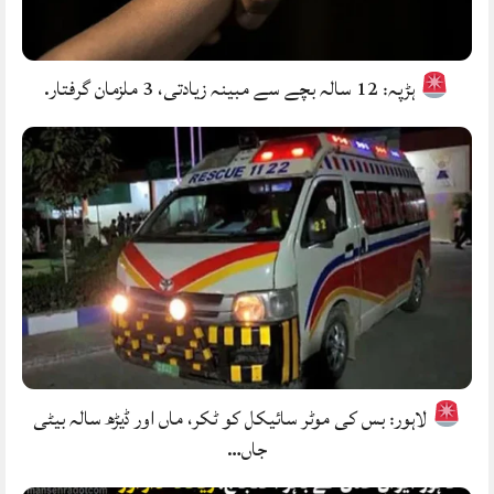
ہڑپہ: 12 سالہ بچے سے مبینہ زیادتی، 3 ملزمان گرفتار.
لاہور: بس کی موٹر سائیکل کو ٹکر، ماں اور ڈیڑھ سالہ بیٹی
جاں…