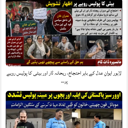
لاہور ایوانِ عدل کے باہر احتجاج، ریحانہ ڈار اور بیٹی کا پولیس رویے
پر…