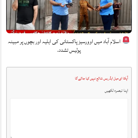
اسلام آباد میں اوورسیز پاکستانی کی اہلیہ اور بچوں پر مبینہ
پولیس تشدد.
آپکا ای میل ایڈریس شائع نہیں کیا جائے گا
اپنا تبصرہ لکھیں