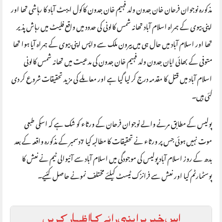
مذکورہ نوجوان فرحان خان جدون ولد فہیم خان جدون کاکول ایبٹ آباد کا رہاشی تھا اور
اپنی بیوی کے ہمراہ اسلام آباد تھانہ شمس کالونی کی حدود میں واقع فلیٹ میں رہاش پذیر
تھا اور اسلام آباد میں حال ہی میں بیرون ملک سے واپس اپنی بیوی کے ہمراہ آیا ہوا تھا
متوفی کے بھائی ایان جدون ولد فہیم خان جدون کی مدعیت میں تھانہ شمس کالونی
اسلام آباد میں قتل کا مقدمہ درج کر لیا گیا ہے اور معاملے کی مزید تحقیقات شروع کر دی
گئی ہیں۔
پولیس کے مطابق مرنے والے نوجوان فرحان کے ورثاء کو شک ہے کہ اسکی طبعی
موت نہیں ہوئی جس پر ورثاء نے تحقیقات کا مطالبہ کیا 7دسمبر کے مذکورہ واقعہ کے بعد
بدھ کے روز اسلام آباد پولیس کی موجودگی میں اسلام آباد سے آنیوالی ٹیم نے نعش کا
پوسٹمارٹم کیا اور نعش سے فرانزک ٹیسٹ کیلئے مختلف نمونے حاصل کئیے۔
اس خبر پر اپنی رائے کا اظہار کریں