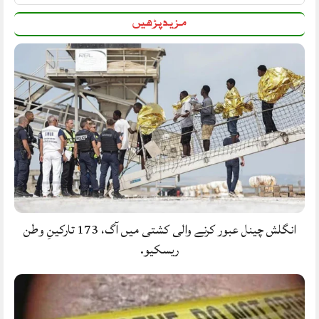
مزید پڑھیں
انگلش چینل عبور کرنے والی کشتی میں آگ، 173 تارکینِ وطن
ریسکیو.