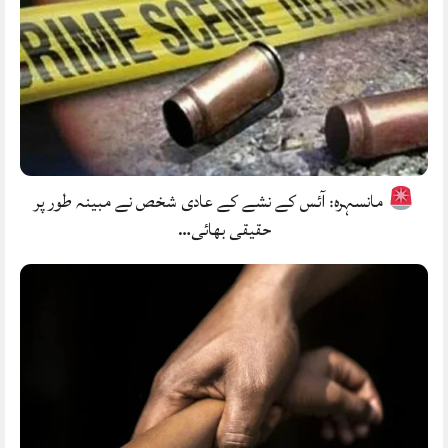
مانسہرہ: آئس کے نشے کے عادی شخص نے مبینہ طور پر
حقیقی بھائی…