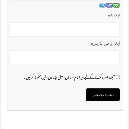
آپکا نام
*
آپکا ای میل ایڈریس
*
آئیندہ تبصرہ کرنے کے لیے میرا نام اور ای-میل ایڈریس وغیرہ محفوظ کر لیں۔