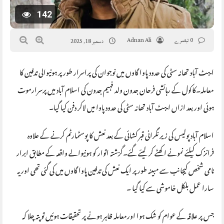
142
0 تبصرے
Adnan Ali
دسمبر 18, 2025
ایبٹ آباد تھانہ سٹی کی حدود پاوا گاوں میں نوجوان کی پراسرار طور پر ہونیوالی تدفین کا
معاملہ۔کاکول کے رہائشی فرحان جدون ولد فہیم جدون کی اسلام آباد میں پرسرارموت
ہوئی اور بعد ازاں ایبٹ آباد تھانہ سٹی کی حدود پاوا میں لاکر دفن کیا گیا۔
اسلام آباد پولیس کی زیر نگرانی قبر کشائی کے بعد نعش کا پوسٹمارٹم کرنے کے علاوہ
فرانزک کیلئے نمونے اکھٹے کر لیئے گئے۔گزشتہ اتوار کو ہونیوالے واقعہ کے مطابق ابرار
نامی شخص کیجانب سے مبینہ طور پر ایک نعش کی تدفین پاوا گاوں میں کی گئی تھی اور یہ
سارا عمل بلکل خاموشی سے کیا گیا ۔
جس پر علاقہ کے عوام کو شک ہوا اورمعاملہ ظاہر ہونے پر تحقیقات ہوئیں تو پتہ چلا کہ