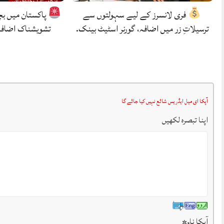
فری لانسرز کے لیے سہولتوں سے
پاکستان میں بچ
ترسیلاتِ زر میں اضافہ، گورنر اسٹیٹ بینک.
تشویشناک اضافہ
آپکا ای میل ایڈریس شائع نہیں کیا جائے گا
اپنا تبصرہ لکھیں
آپکا نام
*