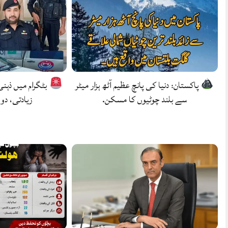
پاکستان: دنیا کی پانچ عظیم آٹھ ہزار میٹر
بٹگرام میں ذہن
سے بلند چوٹیوں کا مسکن.
زیادتی، دو 