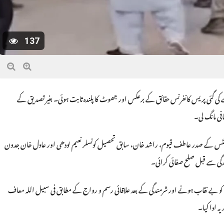
137
 کی گئی پریس کانفرنس حقائق کے برعکس اور جھوٹ کا پلندہ ثابت ہوئی۔ بغیر تصدیق کے
فی مانگ لی۔
رنلسٹس کے صدر عاطف قیوم، راشد خان، سابق تحصیل کونسلر نعیم لودھی اور عادل خان جدون
گی سے قبل صلح صفائی کرائی۔
 کو بے نقاب ہونے اور شرمندگی کے بعد علاقائی رسم و رواج کے مطابق فی سبیل اللہ معاف
ہ ادا کیا۔