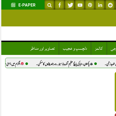
E-PAPER
وجی
کالمز
دلچسپ و عجیب
تصاویر اور مناظر
پاکستان: دنیا کی پانچ عظیم آٹھ ہزار میٹر سے بلند چوٹیوں کا مسکن.
بٹگرام میں ذہنی معذور لڑکی سے مبینہ زیادتی، دو م