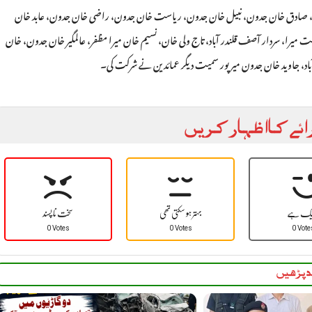
ہدری، صادق خان جدون، نبیل خان جدون، ریاست خان جدون، راضی خان جدون، عابد خان
 میرا، سردار آصف قلندر آباد، تاج ولی خان، نسیم خان میرا مظفر، عالمگیر خان جدون، خان
باد، جاوید خان جدون میرپور سمیت دیگر عمائدین نے شرکت کی۔
ائے کا اظہار کریں
یک ہے
بہتر ہو سکتی تھی
سخت نا پسند
0 Votes
0 Votes
0 Vote
 پڑھیں