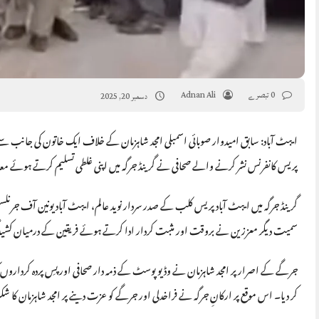
0 تبصرے
Adnan Ali
دسمبر 20, 2025
ایبٹ آباد: سابق امیدوار صوبائی اسمبلی امجد شاہزمان کے خلاف ایک خاتون کی جانب سے
پریس کانفرنس نشر کرنے والے صحافی نے گرینڈ جرگہ میں اپنی غلطی تسلیم کرتے ہوئے معا
گرینڈ جرگہ میں ایبٹ آباد پریس کلب کے صدر سردار نوید عالم، ایبٹ آباد یونین آف ج
سمیت دیگر معززین نے بروقت اور مثبت کردار ادا کرتے ہوئے فریقین کے درمیان کشید
جرگے کے اصرار پر امجد شاہزمان نے وڈیو پوسٹ کے ذمہ دار صحافی اور پسِ پردہ کرداروں
کر دیا۔ اس موقع پر ارکانِ جرگہ نے فراخدلی اور جرگے کو عزت دینے پر امجد شاہزمان کا شکری