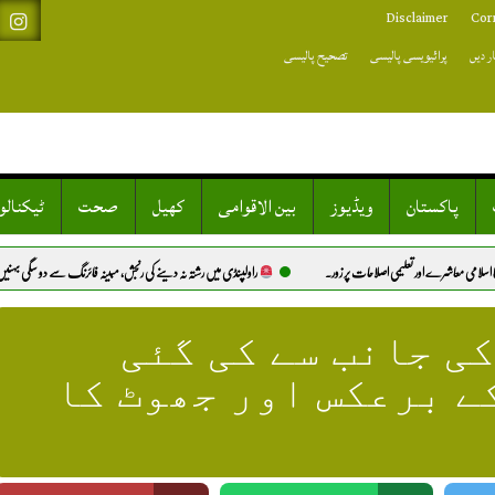
Disclaimer
Cor
ر دیں
پرائیویسی پالیسی
تصحیح پالیسی
پاکستان
ویڈیوز
بین الاقوامی
کھیل
صحت
ٹیکنال
می اصلاحات پر زور.
راولپنڈی میں رشتہ نہ دینے کی رنجش، مبینہ فائرنگ سے دو سگی بہنیں شدید زخمی.
ی جانب سے کی گئی
ے برعکس اور جھوٹ کا