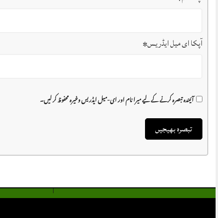
آپکا ای میل ایڈریس
*
آئیندہ تبصرہ کرنے کے لیے میرا نام اور ای-میل ایڈریس وغیرہ محفوظ کر لیں۔