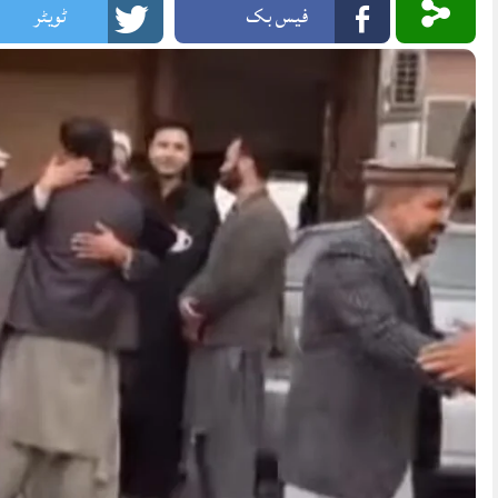
فیس بک
ٹویٹر