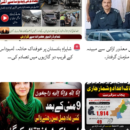
ی معذور لڑکی سے مبینہ
شاہراہِ بلتستان پر خوفناک حادثہ، ڈمبوداس
ملزمان گرفتار.
کے قریب دو گاڑیوں میں تصادم کی…