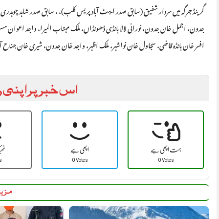
گرینڈ جرگہ میں سردار شفیق (سابق صدر ایبٹ آباد پریس کلب)، ، سابق صدر شاہد چو
جدون، اجمل خان جدون، نورانی لالا بانڈی ڈھونڈاں، ملک مہتاب المیرا، واجد اعوان مست
افسر خان بانڈہ قاضی، سجاول خان نواشہر، ملک اظہر، واجد خان جدون، شیری خان جناح آ
اس خبر پر اپنی ر
بہت اچھی ہے
اچھی ہے
ٹھ
s
0 Votes
0 Votes
مزید